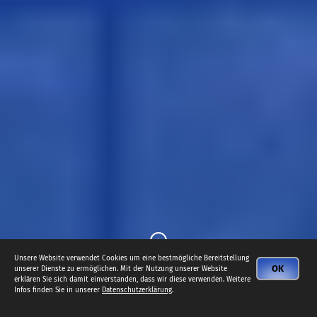
Unsere Website verwendet Cookies um eine bestmögliche Bereitstellung
OK
unserer Dienste zu ermöglichen. Mit der Nutzung unserer Website
erklären Sie sich damit einverstanden, dass wir diese verwenden. Weitere
Infos finden Sie in unserer
Datenschutzerklärung
.