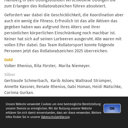
Hainberg in den Übungsstunden verschiedene Übungen die
zum Erlangen des Rollatorabzeichen führen absolviert.
Gefordert war dabei die Geschicklichkeit, die Koordination aber
auch ein wenig die Fitness. Erfreulich ist das alle Aktiven das
gegeben haben was aufgrund ihres Alters und ihrer
persönlichen körperlichen Einschränkung noch machbar ist.
Keiner hat sich auf seinen Lorbeeren ausgeruht. Alle waren mit
vollen Eifer dabei. Das Team Rollatorsport konnte folgende
Personen jetzt das Rollatorabzeichen 2025 überreichen.
Gold
Volker Rhenius, Rita Förster, Marita Niemeyer.
Silber
Gertraude Schmerbach, Karib Asloev, Waltraud Strümper,
Annette Kassner, Renate Rhenius, Gabi Homan, Heidi Matschke,
Corinna Gurkan.
Bronze
Unsere Website verwendet Cookies um eine bestmögliche Bereitstellung
Ulrich Schmerbach, Katharina Pfitzner, Liane Riebold, Christa
OK
unserer Dienste zu ermöglichen. Mit der Nutzung unserer Website
Knobel,
erklären Sie sich damit einverstanden, dass wir diese verwenden. Weitere
Infos finden Sie in unserer
Datenschutzerklärung
.
Burghardt Kachel, Günter Petermann, Kirsten - Anja Maack,
Renate Löb.