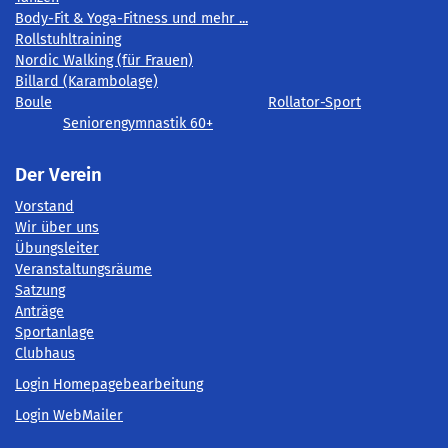
Body-Fit & Yoga-Fitness und mehr ...
Rollstuhltraining
Nordic Walking (für Frauen)
Billard (Karambolage)
Boule
Rollator-Sport
Seniorengymnastik 60+
Der Verein
Vorstand
Wir über uns
Übungsleiter
Veranstaltungsräume
Satzung
Anträge
Sportanlage
Clubhaus
Login Homepagebearbeitung
Login WebMailer