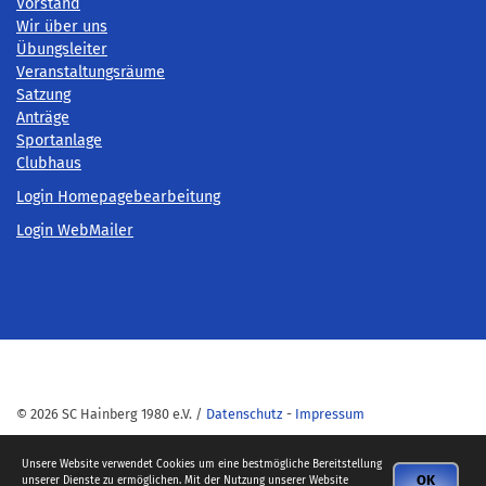
Vorstand
Wir über uns
Übungsleiter
Veranstaltungsräume
Satzung
Anträge
Sportanlage
Clubhaus
Login Homepagebearbeitung
Login WebMailer
© 2026 SC Hainberg 1980 e.V. /
Datenschutz
-
Impressum
Unsere Website verwendet Cookies um eine bestmögliche Bereitstellung
OK
unserer Dienste zu ermöglichen. Mit der Nutzung unserer Website