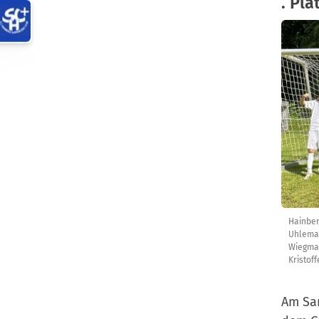
. Pl
Hainberg
Uhleman
Wiegman
Kristof
Am Sam