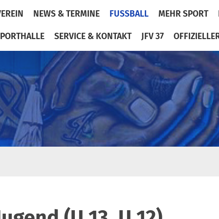
VEREIN
NEWS & TERMINE
FUSSBALL
MEHR SPORT
PORTHALLE
SERVICE & KONTAKT
JFV 37
OFFIZIELLE
Jugend (U 13, U 12)