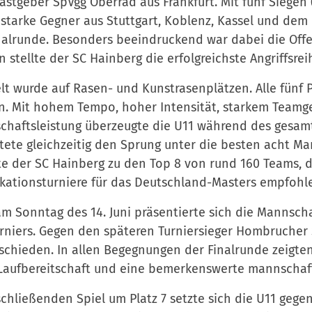
stgeber SpVgg Oberrad aus Frankfurt. Mit fünf Siegen (2:1
starke Gegner aus Stuttgart, Koblenz, Kassel und dem R
nalrunde. Besonders beeindruckend war dabei die Offen
n stellte der SC Hainberg die erfolgreichste Angriffsre
lt wurde auf Rasen- und Kunstrasenplätzen. Alle fünf
. Mit hohem Tempo, hoher Intensität, starkem Teamge
haftsleistung überzeugte die U11 während des gesamte
ete gleichzeitig den Sprung unter die besten acht M
e der SC Hainberg zu den Top 8 von rund 160 Teams, d
ikationsturniere für das Deutschland-Masters empfohl
m Sonntag des 14. Juni präsentierte sich die Mannsc
rniers. Gegen den späteren Turniersieger Hombrucher 
chieden. In allen Begegnungen der Finalrunde zeigten
aufbereitschaft und eine bemerkenswerte mannschaft
chließenden Spiel um Platz 7 setzte sich die U11 gege