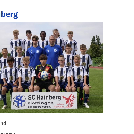
nberg
end