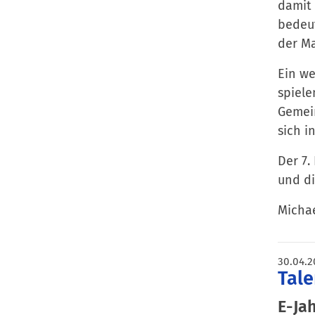
damit 
bedeut
der M
Ein we
spiele
Gemein
sich i
Der 7.
und di
Michae
30.04.2
Tale
E-Ja