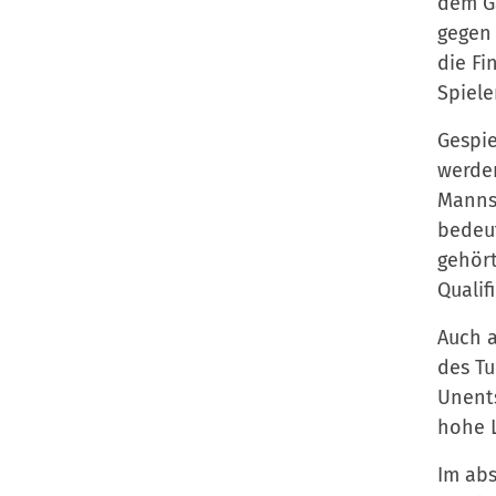
dem Ga
gegen 
die Fi
Spiele
Gespie
werden
Mannsc
bedeut
gehört
Qualif
Auch a
des Tu
Unents
hohe L
Im abs