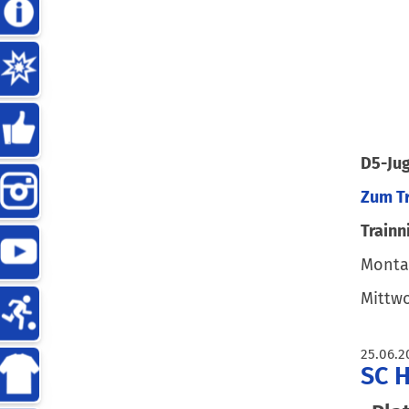
D5-Ju
Zum T
Trainn
Montag
Mittwo
25.06.2
SC H