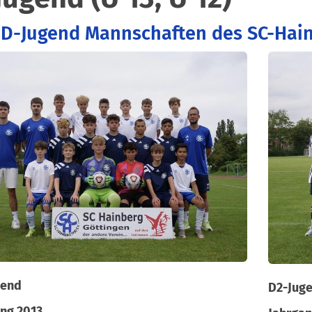
 D-Jugend Mannschaften des SC-Hai
gend
D2-Jug
ng 2013