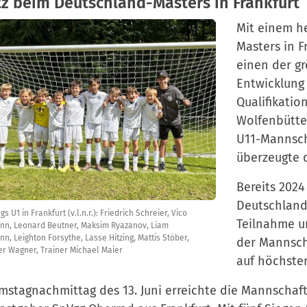
atz beim Deutschland-Masters in Frankfurt
Mit einem h
Masters in F
einen der gr
Entwicklung 
Qualifikatio
Wolfenbütte
U11-Mannsch
überzeugte d
Bereits 2024
Deutschland
s U1 in Frankfurt (v.l.n.r.): Friedrich Schreier, Vico
Teilnahme un
n, Leonard Beutner, Maksim Ryazanov, Liam
n, Leighton Forsythe, Lasse Hitzing, Mattis Stöber,
der Mannscha
fer Wagner, Trainer Michael Maier
auf höchste
stagnachmittag des 13. Juni erreichte die Mannschaft