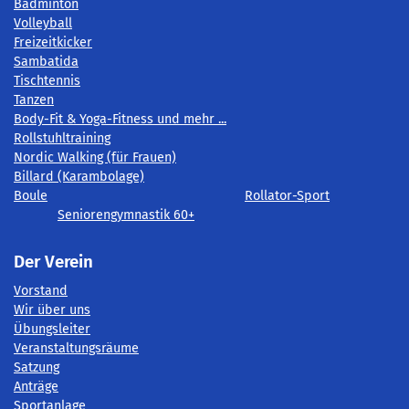
Badminton
Volleyball
Freizeitkicker
Sambatida
Tischtennis
Tanzen
Body-Fit & Yoga-Fitness und mehr ...
Rollstuhltraining
Nordic Walking (für Frauen)
Billard (Karambolage)
Boule
Rollator-Sport
Seniorengymnastik 60+
Der Verein
Vorstand
Wir über uns
Übungsleiter
Veranstaltungsräume
Satzung
Anträge
Sportanlage