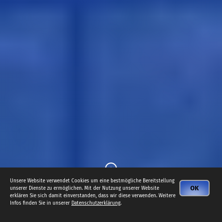
Unsere Website verwendet Cookies um eine bestmögliche Bereitstellung
OK
unserer Dienste zu ermöglichen. Mit der Nutzung unserer Website
erklären Sie sich damit einverstanden, dass wir diese verwenden. Weitere
Infos finden Sie in unserer
Datenschutzerklärung
.