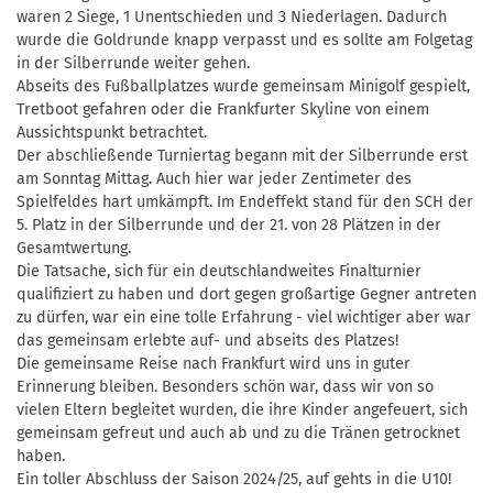
waren 2 Siege, 1 Unentschieden und 3 Niederlagen. Dadurch
wurde die Goldrunde knapp verpasst und es sollte am Folgetag
in der Silberrunde weiter gehen.
Abseits des Fußballplatzes wurde gemeinsam Minigolf gespielt,
Tretboot gefahren oder die Frankfurter Skyline von einem
Aussichtspunkt betrachtet.
Der abschließende Turniertag begann mit der Silberrunde erst
am Sonntag Mittag. Auch hier war jeder Zentimeter des
Spielfeldes hart umkämpft. Im Endeffekt stand für den SCH der
5. Platz in der Silberrunde und der 21. von 28 Plätzen in der
Gesamtwertung.
Die Tatsache, sich für ein deutschlandweites Finalturnier
qualifiziert zu haben und dort gegen großartige Gegner antreten
zu dürfen, war ein eine tolle Erfahrung - viel wichtiger aber war
das gemeinsam erlebte auf- und abseits des Platzes!
Die gemeinsame Reise nach Frankfurt wird uns in guter
Erinnerung bleiben. Besonders schön war, dass wir von so
vielen Eltern begleitet wurden, die ihre Kinder angefeuert, sich
gemeinsam gefreut und auch ab und zu die Tränen getrocknet
haben.
Ein toller Abschluss der Saison 2024/25, auf gehts in die U10!