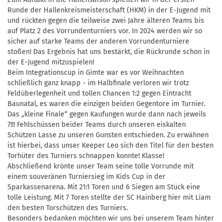
Runde der Hallenkreismeisterschaft (HKM) in der E-Jugend mit
und rückten gegen die teilweise zwei Jahre älteren Teams bis
auf Platz 2 des Vorrundenturniers vor. In 2024 werden wir so
sicher auf starke Teams der anderen Vorrundenturniere
stoßen! Das Ergebnis hat uns bestärkt, die Rückrunde schon in
der E-Jugend mitzuspielen!
Beim Integrationscup in Gimte war es vor Weihnachten
schließlich ganz knapp - im Halbfinale verloren wir trotz
Feldüberlegenheit und tollen Chancen 1:2 gegen Eintracht
Baunatal, es waren die einzigen beiden Gegentore im Turnier.
Das „kleine Finale“ gegen Kaufungen wurde dann nach jeweils
7!!! Fehlschüssen beider Teams durch unseren eiskalten
Schützen Lasse zu unseren Gunsten entschieden. Zu erwähnen
ist hierbei, dass unser Keeper Leo sich den Titel für den besten
Torhüter des Turniers schnappen konnte! Klasse!
Abschließend krönte unser Team seine tolle Vorrunde mit
einem souveränen Turniersieg im Kids Cup in der
Sparkassenarena. Mit 21:1 Toren und 6 Siegen am Stück eine
tolle Leistung. Mit 7 Toren stellte der SC Hainberg hier mit Liam
den besten Torschützen des Turniers.
Besonders bedanken möchten wir uns bei unserem Team hinter