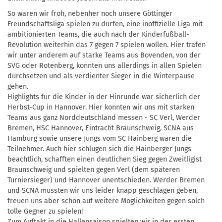
So waren wir froh, nebenher noch unsere Göttinger
Freundschaftsliga spielen zu dürfen, eine inoffizielle Liga mit
ambitionierten Teams, die auch nach der Kinderfußball-
Revolution weiterhin das 7 gegen 7 spielen wollen. Hier trafen
wir unter anderem auf starke Teams aus Bovenden, von der
SVG oder Rotenberg, konnten uns allerdings in allen Spielen
durchsetzen und als verdienter Sieger in die Winterpause
gehen.
Highlights für die Kinder in der Hinrunde war sicherlich der
Herbst-Cup in Hannover. Hier konnten wir uns mit starken
Teams aus ganz Norddeutschland messen - SC Verl, Werder
Bremen, HSC Hannover, Eintracht Braunschweig, SCNA aus
Hamburg sowie unsere Jungs vom SC Hainberg waren die
Teilnehmer. Auch hier schlugen sich die Hainberger Jungs
beachtlich, schafften einen deutlichen Sieg gegen Zweitligist
Braunschweig und spielten gegen Verl (dem späteren
Turniersieger) und Hannover unentschieden. Werder Bremen
und SCNA mussten wir uns leider knapp geschlagen geben,
freuen uns aber schon auf weitere Möglichkeiten gegen solch
tolle Gegner zu spielen!
Zum Auftakt in die Hallensaison spielten wir in der ersten