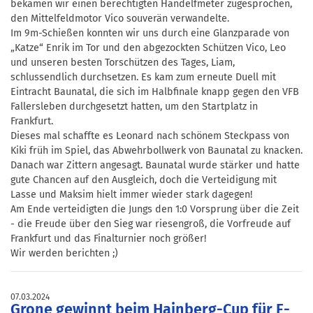
bekamen wir einen berechtigten Handelfmeter zugesprochen,
den Mittelfeldmotor Vico souverän verwandelte.
Im 9m-Schießen konnten wir uns durch eine Glanzparade von
„Katze“ Enrik im Tor und den abgezockten Schützen Vico, Leo
und unseren besten Torschützen des Tages, Liam,
schlussendlich durchsetzen. Es kam zum erneute Duell mit
Eintracht Baunatal, die sich im Halbfinale knapp gegen den VFB
Fallersleben durchgesetzt hatten, um den Startplatz in
Frankfurt.
Dieses mal schaffte es Leonard nach schönem Steckpass von
Kiki früh im Spiel, das Abwehrbollwerk von Baunatal zu knacken.
Danach war Zittern angesagt. Baunatal wurde stärker und hatte
gute Chancen auf den Ausgleich, doch die Verteidigung mit
Lasse und Maksim hielt immer wieder stark dagegen!
Am Ende verteidigten die Jungs den 1:0 Vorsprung über die Zeit
- die Freude über den Sieg war riesengroß, die Vorfreude auf
Frankfurt und das Finalturnier noch größer!
Wir werden berichten ;)
07.03.2024
Grone gewinnt beim Hainberg-Cup für F-