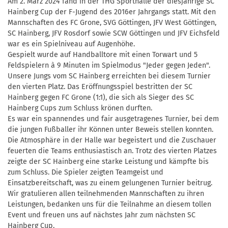
Am 2. März 2024 fand in der THG Sporthalle der diesjährige SC
Hainberg Cup der F-Jugend des 2016er Jahrgangs statt. Mit den
Mannschaften des FC Grone, SVG Göttingen, JFV West Göttingen,
SC Hainberg, JFV Rosdorf sowie SCW Göttingen und JFV Eichsfeld
war es ein Spielniveau auf Augenhöhe.
Gespielt wurde auf Handballtore mit einen Torwart und 5
Feldspielern à 9 Minuten im Spielmodus "Jeder gegen Jeden".
Unsere Jungs vom SC Hainberg erreichten bei diesem Turnier
den vierten Platz. Das Eröffnungsspiel bestritten der SC
Hainberg gegen FC Grone (1:1), die sich als Sieger des SC
Hainberg Cups zum Schluss krönen durften.
Es war ein spannendes und fair ausgetragenes Turnier, bei dem
die jungen Fußballer ihr Können unter Beweis stellen konnten.
Die Atmosphäre in der Halle war begeistert und die Zuschauer
feuerten die Teams enthusiastisch an. Trotz des vierten Platzes
zeigte der SC Hainberg eine starke Leistung und kämpfte bis
zum Schluss. Die Spieler zeigten Teamgeist und
Einsatzbereitschaft, was zu einem gelungenen Turnier beitrug.
Wir gratulieren allen teilnehmenden Mannschaften zu ihren
Leistungen, bedanken uns für die Teilnahme an diesem tollen
Event und freuen uns auf nächstes Jahr zum nächsten SC
Hainberg Cup.