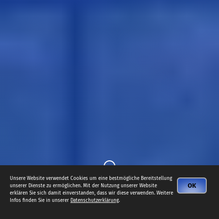
Unsere Website verwendet Cookies um eine bestmögliche Bereitstellung
OK
unserer Dienste zu ermöglichen. Mit der Nutzung unserer Website
erklären Sie sich damit einverstanden, dass wir diese verwenden. Weitere
Infos finden Sie in unserer
Datenschutzerklärung
.