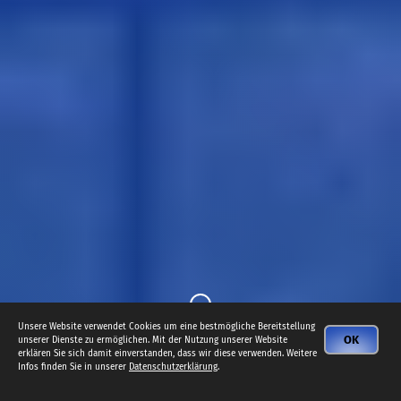
Unsere Website verwendet Cookies um eine bestmögliche Bereitstellung
OK
unserer Dienste zu ermöglichen. Mit der Nutzung unserer Website
erklären Sie sich damit einverstanden, dass wir diese verwenden. Weitere
Infos finden Sie in unserer
Datenschutzerklärung
.