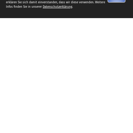
erklären Sie sich damit einverstanden, dass wir diese verwenden. Weitere
Infos finden Sie in unserer
Datenschutzerklärung
.
Willkommen beim SC
Hainberg 1980 e.V.
Der andere Verein auf den Göttinger
Terrassen!
Wir freuen uns, dass Du dich für den SC Hainberg interessierst.
”Sport spricht alle Sprachen und führt die Menschen
zusammen”, das ist die Philosophie des Vereins auf den
Göttinger Terrassen. Auf unserer Homepage findest Du alles
Wissenswerte über unsere Angebote, unsere Location und die
Menschen, die den SC Hainberg lebendig machen.
Vorstand des SC Hainberg 1980 e.V.
© SC Hainberg 1980 e.V.