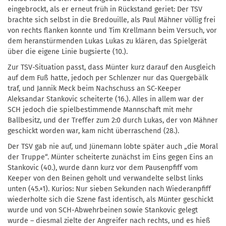
eingebrockt, als er erneut früh in Rückstand geriet: Der TSV
brachte sich selbst in die Bredouille, als Paul Mähner völlig frei
von rechts flanken konnte und Tim Krellmann beim Versuch, vor
dem heranstürmenden Lukas Lukas zu klären, das Spielgerät
über die eigene Linie bugsierte (10.).
Zur TSV-Situation passt, dass Münter kurz darauf den Ausgleich
auf dem Fuß hatte, jedoch per Schlenzer nur das Quergebälk
traf, und Jannik Meck beim Nachschuss an SC-Keeper
Aleksandar Stankovic scheiterte (16.). Alles in allem war der
SCH jedoch die spielbestimmende Mannschaft mit mehr
Ballbesitz, und der Treffer zum 2:0 durch Lukas, der von Mähner
geschickt worden war, kam nicht überraschend (28.).
Der TSV gab nie auf, und Jünemann lobte später auch „die Moral
der Truppe“. Münter scheiterte zunächst im Eins gegen Eins an
Stankovic (40.), wurde dann kurz vor dem Pausenpfiff vom
Keeper von den Beinen geholt und verwandelte selbst links
unten (45.+1). Kurios: Nur sieben Sekunden nach Wiederanpfiff
wiederholte sich die Szene fast identisch, als Münter geschickt
wurde und von SCH-Abwehrbeinen sowie Stankovic gelegt
wurde – diesmal zielte der Angreifer nach rechts, und es hieß