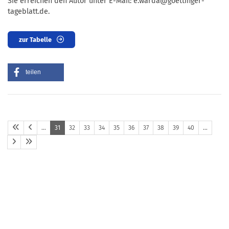
Sie erreichen den Autor unter E-Mail: e.warda@goettinger-
tageblatt.de.
zur Tabelle
teilen
…
31
32
33
34
35
36
37
38
39
40
…