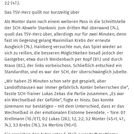
2:2 (47.).
Das TSV-Herz quillt nur kurzzeitig über
Als Münter dann nach einem weiteren Pass in die Schnittstelle
der SCH-Abwehr Stankovic zum dritten Mal überwand (74.),
quoll das TSV-Herz über, allerdings nur für zwei Minuten, denn
fast im Gegenzug gelang Maximilian Krebs der erneute
Ausgleich (76.). Hainberg versuchte nun, das Spiel wieder an
sich zu reißen, die besseren Möglichkeiten besaß jedoch der
Gastgeber, etwa durch Weidenbach per Kopf (81.) und durch
Kraus (83.), der links vorbeischoss. Schließlich entschied ein
Standardtor, und es war der SCH, der überschwänglich jubelte.
„Wir haben 25 Minuten schon sehr gut gespielt, aber
Landolfshausen war immer gefährlich. Konter beherrschen die“,
fasste SCH-Trainer Lukas Zekas die Partie zusammen. „Es war
ein Wechselbad der Gefühle“, fügte er hinzu. Das konnte
Jünemann nur bestätigen – mit dem Unterschied, dass er das
Wechselbad in der emotionalen Eistonne beendete. – Tore: 0:1
Krellmann (10./ET), 0:2 Lukas (28.), 1:2, 2:2, 3:2 Münter (45.+1, 47.,
74.), 3:3 Krebs (76.), 3:4 Mertins (90.+1).