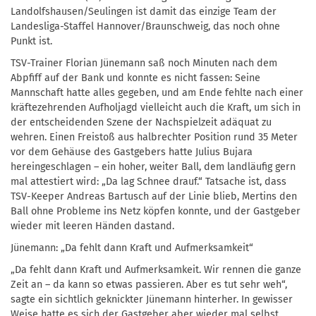
Landolfshausen/Seulingen ist damit das einzige Team der
Landesliga-Staffel Hannover/Braunschweig, das noch ohne
Punkt ist.
TSV-Trainer Florian Jünemann saß noch Minuten nach dem
Abpfiff auf der Bank und konnte es nicht fassen: Seine
Mannschaft hatte alles gegeben, und am Ende fehlte nach einer
kräftezehrenden Aufholjagd vielleicht auch die Kraft, um sich in
der entscheidenden Szene der Nachspielzeit adäquat zu
wehren. Einen Freistoß aus halbrechter Position rund 35 Meter
vor dem Gehäuse des Gastgebers hatte Julius Bujara
hereingeschlagen – ein hoher, weiter Ball, dem landläufig gern
mal attestiert wird: „Da lag Schnee drauf.“ Tatsache ist, dass
TSV-Keeper Andreas Bartusch auf der Linie blieb, Mertins den
Ball ohne Probleme ins Netz köpfen konnte, und der Gastgeber
wieder mit leeren Händen dastand.
Jünemann: „Da fehlt dann Kraft und Aufmerksamkeit“
„Da fehlt dann Kraft und Aufmerksamkeit. Wir rennen die ganze
Zeit an – da kann so etwas passieren. Aber es tut sehr weh“,
sagte ein sichtlich geknickter Jünemann hinterher. In gewisser
Weise hatte es sich der Gastgeber aber wieder mal selbst