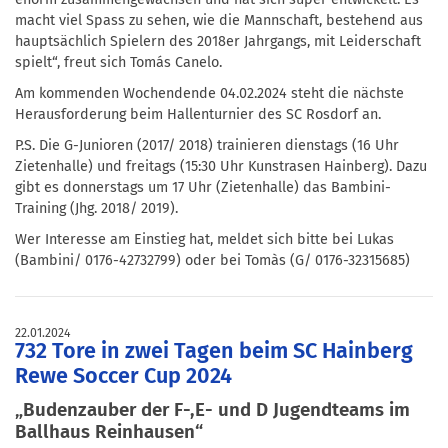
macht viel Spass zu sehen, wie die Mannschaft, bestehend aus
hauptsächlich Spielern des 2018er Jahrgangs, mit Leiderschaft
spielt“, freut sich Tomás Canelo.
Am kommenden Wochendende 04.02.2024 steht die nächste
Herausforderung beim Hallenturnier des SC Rosdorf an.
P.S. Die G-Junioren (2017/ 2018) trainieren dienstags (16 Uhr
Zietenhalle) und freitags (15:30 Uhr Kunstrasen Hainberg). Dazu
gibt es donnerstags um 17 Uhr (Zietenhalle) das Bambini-
Training (Jhg. 2018/ 2019).
Wer Interesse am Einstieg hat, meldet sich bitte bei Lukas
(Bambini/ 0176-42732799) oder bei Tomàs (G/ 0176-32315685)
22.01.2024
732 Tore in zwei Tagen beim SC Hainberg
Rewe Soccer Cup 2024
„Budenzauber der F-,E- und D Jugendteams im
Ballhaus Reinhausen“