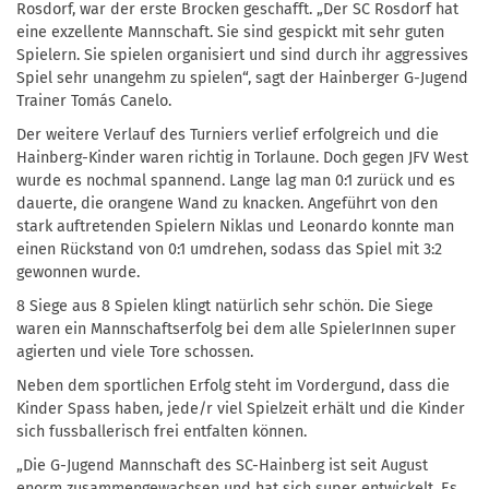
Rosdorf, war der erste Brocken geschafft. „Der SC Rosdorf hat
eine exzellente Mannschaft. Sie sind gespickt mit sehr guten
Spielern. Sie spielen organisiert und sind durch ihr aggressives
Spiel sehr unangehm zu spielen“, sagt der Hainberger G-Jugend
Trainer Tomás Canelo.
Der weitere Verlauf des Turniers verlief erfolgreich und die
Hainberg-Kinder waren richtig in Torlaune. Doch gegen JFV West
wurde es nochmal spannend. Lange lag man 0:1 zurück und es
dauerte, die orangene Wand zu knacken. Angeführt von den
stark auftretenden Spielern Niklas und Leonardo konnte man
einen Rückstand von 0:1 umdrehen, sodass das Spiel mit 3:2
gewonnen wurde.
8 Siege aus 8 Spielen klingt natürlich sehr schön. Die Siege
waren ein Mannschaftserfolg bei dem alle SpielerInnen super
agierten und viele Tore schossen.
Neben dem sportlichen Erfolg steht im Vordergund, dass die
Kinder Spass haben, jede/r viel Spielzeit erhält und die Kinder
sich fussballerisch frei entfalten können.
„Die G-Jugend Mannschaft des SC-Hainberg ist seit August
enorm zusammengewachsen und hat sich super entwickelt. Es