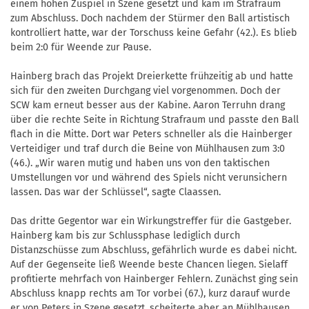
einem hohen Zuspiel in Szene gesetzt und kam im Strafraum
zum Abschluss. Doch nachdem der Stürmer den Ball artistisch
kontrolliert hatte, war der Torschuss keine Gefahr (42.). Es blieb
beim 2:0 für Weende zur Pause.
Hainberg brach das Projekt Dreierkette frühzeitig ab und hatte
sich für den zweiten Durchgang viel vorgenommen. Doch der
SCW kam erneut besser aus der Kabine. Aaron Terruhn drang
über die rechte Seite in Richtung Strafraum und passte den Ball
flach in die Mitte. Dort war Peters schneller als die Hainberger
Verteidiger und traf durch die Beine von Mühlhausen zum 3:0
(46.). „Wir waren mutig und haben uns von den taktischen
Umstellungen vor und während des Spiels nicht verunsichern
lassen. Das war der Schlüssel“, sagte Claassen.
Das dritte Gegentor war ein Wirkungstreffer für die Gastgeber.
Hainberg kam bis zur Schlussphase lediglich durch
Distanzschüsse zum Abschluss, gefährlich wurde es dabei nicht.
Auf der Gegenseite ließ Weende beste Chancen liegen. Sielaff
profitierte mehrfach von Hainberger Fehlern. Zunächst ging sein
Abschluss knapp rechts am Tor vorbei (67.), kurz darauf wurde
er von Peters in Szene gesetzt, scheiterte aber an Mühlhausen