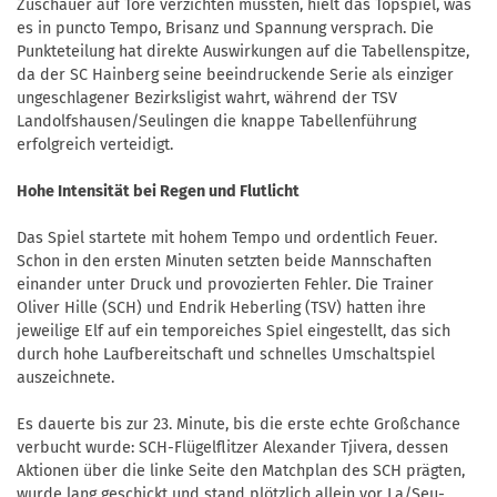
Zuschauer auf Tore verzichten mussten, hielt das Topspiel, was
es in puncto Tempo, Brisanz und Spannung versprach. Die
Punkteteilung hat direkte Auswirkungen auf die Tabellenspitze,
da der SC Hainberg seine beeindruckende Serie als einziger
ungeschlagener Bezirksligist wahrt, während der TSV
Landolfshausen/Seulingen die knappe Tabellenführung
erfolgreich verteidigt.
Hohe Intensität bei Regen und Flutlicht
Das Spiel startete mit hohem Tempo und ordentlich Feuer.
Schon in den ersten Minuten setzten beide Mannschaften
einander unter Druck und provozierten Fehler. Die Trainer
Oliver Hille (SCH) und Endrik Heberling (TSV) hatten ihre
jeweilige Elf auf ein temporeiches Spiel eingestellt, das sich
durch hohe Laufbereitschaft und schnelles Umschaltspiel
auszeichnete.
Es dauerte bis zur 23. Minute, bis die erste echte Großchance
verbucht wurde: SCH-Flügelflitzer Alexander Tjivera, dessen
Aktionen über die linke Seite den Matchplan des SCH prägten,
wurde lang geschickt und stand plötzlich allein vor La/Seu-