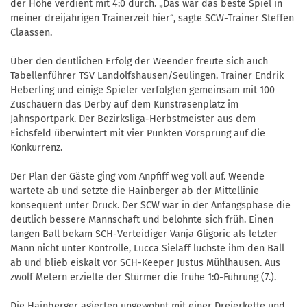
der Höhe verdient mit 4:0 durch. „Das war das beste Spiel in
meiner dreijährigen Trainerzeit hier“, sagte SCW-Trainer Steffen
Claassen.
Über den deutlichen Erfolg der Weender freute sich auch
Tabellenführer TSV Landolfshausen/Seulingen. Trainer Endrik
Heberling und einige Spieler verfolgten gemeinsam mit 100
Zuschauern das Derby auf dem Kunstrasenplatz im
Jahnsportpark. Der Bezirksliga-Herbstmeister aus dem
Eichsfeld überwintert mit vier Punkten Vorsprung auf die
Konkurrenz.
Der Plan der Gäste ging vom Anpfiff weg voll auf. Weende
wartete ab und setzte die Hainberger ab der Mittellinie
konsequent unter Druck. Der SCW war in der Anfangsphase die
deutlich bessere Mannschaft und belohnte sich früh. Einen
langen Ball bekam SCH-Verteidiger Vanja Gligoric als letzter
Mann nicht unter Kontrolle, Lucca Sielaff luchste ihm den Ball
ab und blieb eiskalt vor SCH-Keeper Justus Mühlhausen. Aus
zwölf Metern erzielte der Stürmer die frühe 1:0-Führung (7.).
Die Hainberger agierten ungewohnt mit einer Dreierkette und