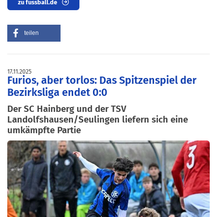
zu fussball.de
teilen
17.11.2025
Furios, aber torlos: Das Spitzenspiel der
Bezirksliga endet 0:0
Der SC Hainberg und der TSV
Landolfshausen/Seulingen liefern sich eine
umkämpfte Partie