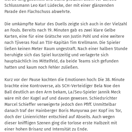
Schlussmann Leo Karl Lüdecke, der mit einer glänzenden
Parade den Flachschuss abwehrte.
Die umkämpfte Natur des Duells zeigte sich auch in der Vielzahl
an Fouls. Bereits nach 19. Minuten gab es zwei klare Gelbe
Karten, eine für eine Grätsche von Justin Pohl und eine weitere
nach Tjiveras Foul an TSV-Kapitän Tim Krellmann. Die Spieler
ließen keinen Meter Raum ungestraft. Nach einer halben Stunde
beruhigte sich das Spiel kurzzeitig und verlagerte sich
hauptsächlich ins Mittelfeld, da beide Teams sich gefunden
hatten und kaum noch Fehler zuließen.
Kurz vor der Pause kochten die Emotionen hoch: Die 38. Minute
brachte eine Kontroverse, als SCH-Verteidiger Bela Noe den
Ball deutlich an den Arm bekam, La/Seu-Spieler Jannik Meck
wäre mit der Kugel auf und davon gewesen. Schiedsrichter
Marcel Schieffer verweigerte jedoch den Pfiff. Unmittelbar
danach traf der Hainberger Boris Munyurwa per Kopf ins Tor,
doch der Linienrichter entschied auf Abseits. Auch wegen
dieser kniffligen Szenen ging die torlose erste Halbzeit mit
einer hohen Brisanz und Intensität zu Ende.