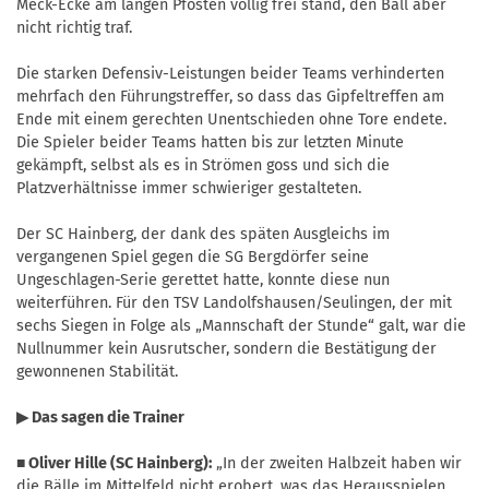
Meck-Ecke am langen Pfosten völlig frei stand, den Ball aber
nicht richtig traf.
Die starken Defensiv-Leistungen beider Teams verhinderten
mehrfach den Führungstreffer, so dass das Gipfeltreffen am
Ende mit einem gerechten Unentschieden ohne Tore endete.
Die Spieler beider Teams hatten bis zur letzten Minute
gekämpft, selbst als es in Strömen goss und sich die
Platzverhältnisse immer schwieriger gestalteten.
Der SC Hainberg, der dank des späten Ausgleichs im
vergangenen Spiel gegen die SG Bergdörfer seine
Ungeschlagen-Serie gerettet hatte, konnte diese nun
weiterführen. Für den TSV Landolfshausen/Seulingen, der mit
sechs Siegen in Folge als „Mannschaft der Stunde“ galt, war die
Nullnummer kein Ausrutscher, sondern die Bestätigung der
gewonnenen Stabilität.
▶ Das sagen die Trainer
■ Oliver Hille (SC Hainberg):
„In der zweiten Halbzeit haben wir
die Bälle im Mittelfeld nicht erobert, was das Herausspielen