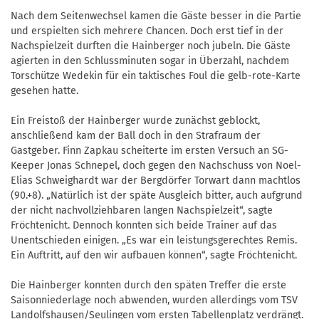
Nach dem Seitenwechsel kamen die Gäste besser in die Partie
und erspielten sich mehrere Chancen. Doch erst tief in der
Nachspielzeit durften die Hainberger noch jubeln. Die Gäste
agierten in den Schlussminuten sogar in Überzahl, nachdem
Torschütze Wedekin für ein taktisches Foul die gelb-rote-Karte
gesehen hatte.
Ein Freistoß der Hainberger wurde zunächst geblockt,
anschließend kam der Ball doch in den Strafraum der
Gastgeber. Finn Zapkau scheiterte im ersten Versuch an SG-
Keeper Jonas Schnepel, doch gegen den Nachschuss von Noel-
Elias Schweighardt war der Bergdörfer Torwart dann machtlos
(90.+8). „Natürlich ist der späte Ausgleich bitter, auch aufgrund
der nicht nachvollziehbaren langen Nachspielzeit“, sagte
Fröchtenicht. Dennoch konnten sich beide Trainer auf das
Unentschieden einigen. „Es war ein leistungsgerechtes Remis.
Ein Auftritt, auf den wir aufbauen können“, sagte Fröchtenicht.
Die Hainberger konnten durch den späten Treffer die erste
Saisonniederlage noch abwenden, wurden allerdings vom TSV
Landolfshausen/Seulingen vom ersten Tabellenplatz verdrängt.