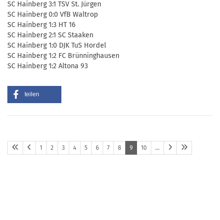
SC Hainberg 3:1 TSV St. Jürgen
SC Hainberg 0:0 VfB Waltrop
SC Hainberg 1:3 HT 16
SC Hainberg 2:1 SC Staaken
SC Hainberg 1:0 DJK TuS Hordel
SC Hainberg 1:2 FC Brünninghausen
SC Hainberg 1:2 Altona 93
teilen
1
2
3
4
5
6
7
8
9
10
…