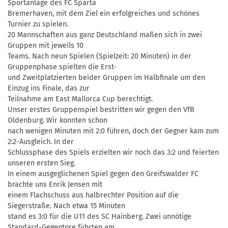
Sportanlage des FC Sparta
Bremerhaven, mit dem Ziel ein erfolgreiches und schönes
Turnier zu spielen.
20 Mannschaften aus ganz Deutschland maßen sich in zwei
Gruppen mit jeweils 10
Teams. Nach neun Spielen (Spielzeit: 20 Minuten) in der
Gruppenphase spielten die Erst-
und Zweitplatzierten beider Gruppen im Halbfinale um den
Einzug ins Finale, das zur
Teilnahme am East Mallorca Cup berechtigt.
Unser erstes Gruppenspiel bestritten wir gegen den VfB
Oldenburg. Wir konnten schon
nach wenigen Minuten mit 2:0 führen, doch der Gegner kam zum
2:2-Ausgleich. In der
Schlussphase des Spiels erzielten wir noch das 3:2 und feierten
unseren ersten Sieg.
In einem ausgeglichenen Spiel gegen den Greifswalder FC
brachte uns Enrik Jensen mit
einem Flachschuss aus halbrechter Position auf die
Siegerstraße. Nach etwa 15 Minuten
stand es 3:0 für die U11 des SC Hainberg. Zwei unnötige
Standard-Gegentore führten am