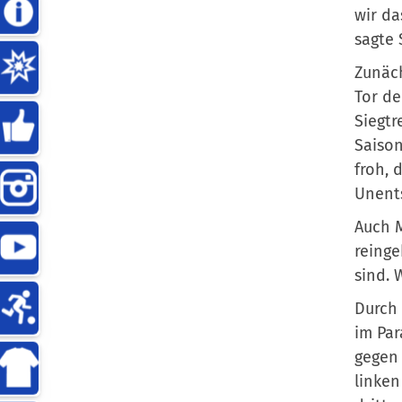
wir da
sagte 
Zunäch
Tor de
Siegtr
Saison
froh, 
Unents
Auch M
reinge
sind. 
Durch 
im Par
gegen 
linken