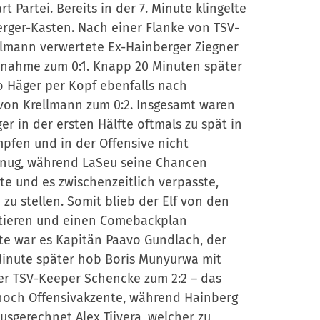
t Partei. Bereits in der 7. Minute klingelte
rger-Kasten. Nach einer Flanke von TSV-
llmann verwertete Ex-Hainberger Ziegner
bnahme zum 0:1. Knapp 20 Minuten später
o Häger per Kopf ebenfalls nach
von Krellmann zum 0:2. Insgesamt waren
er in der ersten Hälfte oftmals zu spät in
pfen und in der Offensive nicht
nug, während LaSeu seine Chancen
zte und es zwischenzeitlich verpasste,
3 zu stellen. Somit blieb der Elf von den
ortieren und einen Comebackplan
ute war es Kapitän Paavo Gundlach, der
 Minute später hob Boris Munyurwa mit
er TSV-Keeper Schencke zum 2:2 – das
noch Offensivakzente, während Hainberg
usgerechnet Alex Tjivera, welcher zu