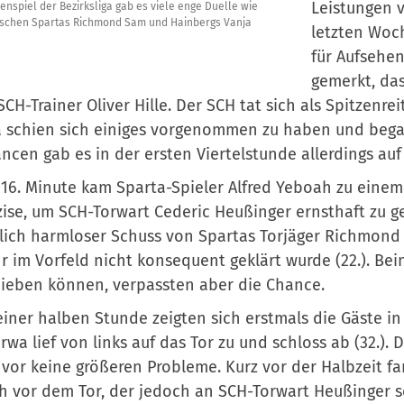
Leistungen 
zenspiel der Bezirksliga gab es viele enge Duelle wie
ischen Spartas Richmond Sam und Hainbergs Vanja
letzten Woc
für Aufsehen
gemerkt, das
SCH-Trainer Oliver Hille. Der SCH tat sich als Spitzenre
 schien sich einiges vorgenommen zu haben und bega
ncen gab es in der ersten Viertelstunde allerdings auf
 16. Minute kam Sparta-Spieler Alfred Yeboah zu einem
ise, um SCH-Torwart Cederic Heußinger ernsthaft zu ge
lich harmloser Schuss von Spartas Torjäger Richmond 
 im Vorfeld nicht konsequent geklärt wurde (22.). Bei
ieben können, verpassten aber die Chance.
iner halben Stunde zeigten sich erstmals die Gäste in 
wa lief von links auf das Tor zu und schloss ab (32.).
vor keine größeren Probleme. Kurz vor der Halbzeit fa
 vor dem Tor, der jedoch an SCH-Torwart Heußinger sche