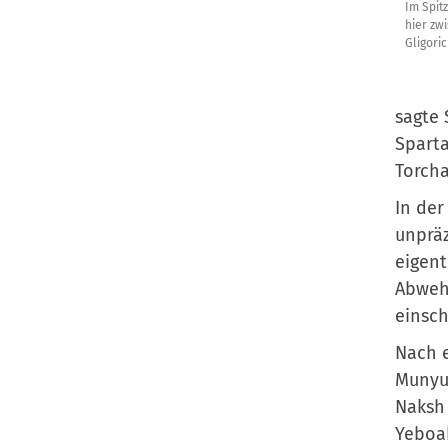
Im Spit
hier zw
Gligoric
sagte 
Sparta
Torcha
In der
unpräz
eigent
Abwehr
einsch
Nach e
Munyur
Naksh 
Yeboah