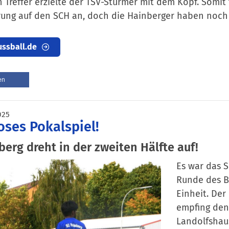
n Treffer erzielte der TSV-Stürmer mit dem Kopf. Somit
ung auf den SCH an, doch die Hainberger haben noch 
ussball.de
en
025
oses Pokalspiel!
berg dreht in der zweiten Hälfte auf!
Es war das S
Runde des B
Einheit. Der
empfing den 
Landolfshau