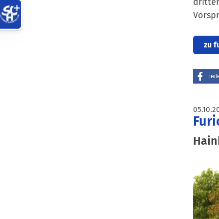
dritte
Vorspr
zu f
teil
05.10.2
Furi
Hain