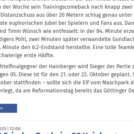
 der Woche sein Trainingscomeback nach knapp zwei 
 Distanzschuss aus über 20 Metern schlug genau unter 
ste euphorischen Jubel bei Spielern und Fans aus. Dan
und Timm Wünsch wie entfesselt: In der 84. Minute er
digers Pohl, zwei Minuten später verwandelte Gundlach
. Minute den 6:2-Endstand herstellte. Eine tolle Teaml
chwierige erste Hälfte.
htelfinalgegner der Hainberger wird Sieger der Parti
gen 05. Diese ist für den 21. oder 22. Oktober geplant.
tober stattfinden – sollte sich die Elf vom Maschpark d
erlegt, da am Reformationstag bereits das Göttinger D
en
025
12:00