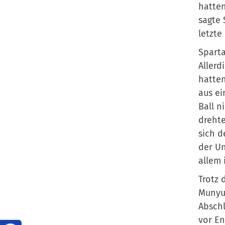
hatten
sagte 
letzte
Sparta
Allerd
hatten
aus ei
Ball n
drehte
sich d
der Un
allem 
Trotz 
Munyur
Abschl
vor En