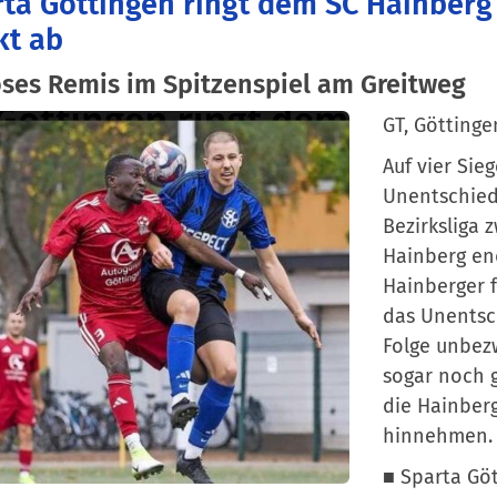
ta Göttingen ringt dem SC Hainberg 
kt ab
oses Remis im Spitzenspiel am Greitweg
GT, Göttinge
Auf vier Sie
Unentschiede
Bezirksliga
Hainberg end
Hainberger f
das Unentsch
Folge unbezw
sogar noch 
die Hainberg
hinnehmen.
■ Sparta Göt