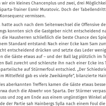
 wir ein kleines Chancenplus und zwei, drei Möglichke
Sparta-Trainer Esmir Muratovic. Doch der Tabellendrit
 Konsequenz vermissen.
 hatte auch nach dem Seitenwechsel die Offensive der
ings konnten sich die Gastgeber nicht entscheidend na
 die Hausherren schließlich die beste Chance des Spie
nem Standard entstand: Nach einer Ecke kam Sam zum
icht entscheidend drücken und setzte das Leder wenig
n die Gäste etwas auf – und der Ball lag plötzlich im 
en Ball zurecht und schlenzte ihn nach einer Ecke ins To
parteiische auf Stürmerfoul entschied. „Der Schiedsric
im Mittelfeld gab es viele Zweikämpfe“, bilanzierte Hain
des aberkannten Treffers kamen die Gäste etwas besser 
wa durch die Abwehr von Sparta. Der Stürmer verpas
uss und zog am Ende aus einem ungünstigen Winkel ab. 
de der Partie sah Hainbergs Sylla nach einem Foul die