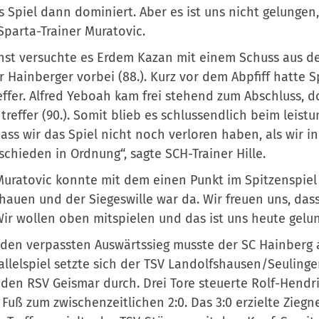
s Spiel dann dominiert. Aber es ist uns nicht gelungen, 
Sparta-Trainer Muratovic.
st versuchte es Erdem Kazan mit einem Schuss aus de
r Hainberger vorbei (88.). Kurz vor dem Abpfiff hatte
effer. Alfred Yeboah kam frei stehend zum Abschluss, d
treffer (90.). Somit blieb es schlussendlich beim leis
dass wir das Spiel nicht noch verloren haben, als wir 
chieden in Ordnung“, sagte SCH-Trainer Hille.
uratovic konnte mit dem einen Punkt im Spitzenspiel 
hauen und der Siegeswille war da. Wir freuen uns, dass
Wir wollen oben mitspielen und das ist uns heute gelun
den verpassten Auswärtssieg musste der SC Hainberg
allelspiel setzte sich der TSV Landolfshausen/Seulinge
den RSV Geismar durch. Drei Tore steuerte Rolf-Hendri
 Fuß zum zwischenzeitlichen 2:0. Das 3:0 erzielte Zieg