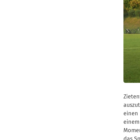
Zieten
auszut
einen 
einem 
Momen
das Sp