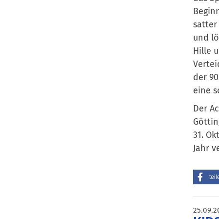
Beginn
satter
und lö
Hille 
Vertei
der 90
eine s
Der Ac
Göttin
31. Ok
Jahr v
teil
25.09.2