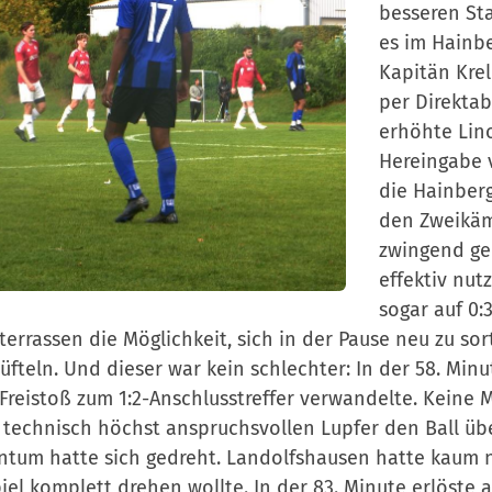
besseren Star
es im Hainbe
Kapitän Kre
per Direkta
erhöhte Lin
Hereingabe 
die Hainberg
den Zweikäm
zwingend ge
effektiv nut
sogar auf 0:
terrassen die Möglichkeit, sich in der Pause neu zu s
üfteln. Und dieser war kein schlechter: In der 58. Min
Freistoß zum 1:2-Anschlusstreffer verwandelte. Keine
technisch höchst anspruchsvollen Lupfer den Ball üb
tum hatte sich gedreht. Landolfshausen hatte kaum 
iel komplett drehen wollte. In der 83. Minute erlöste a