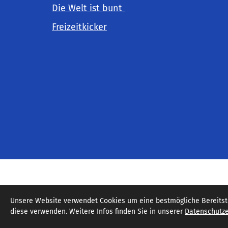
Die Welt ist bunt
Freizeitkicker
© 2026 SC Hainberg 1980 e.V. /
Datenschutz
-
Im
Unsere Website verwendet Cookies um eine bestmögliche Bereitstel
diese verwenden. Weitere Infos finden Sie in unserer
Datenschutze