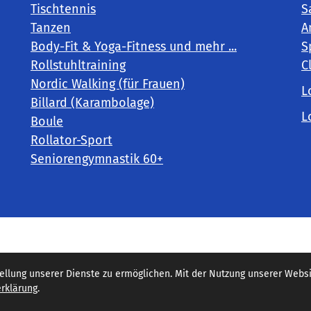
Tischtennis
S
Tanzen
A
Body-Fit & Yoga-Fitness und mehr ...
S
Rollstuhltraining
C
Nordic Walking (für Frauen)
L
Billard (Karambolage)
L
Boule
Rollator-Sport
Seniorengymnastik 60+
pressum
lung unserer Dienste zu ermöglichen. Mit der Nutzung unserer Websit
rklärung
.