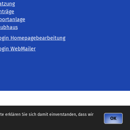
atzung
nträge
portanlage
lubhaus
ogin Homepagebearbeitung
ogin WebMailer
e erklären Sie sich damit einverstanden, dass wir
OK