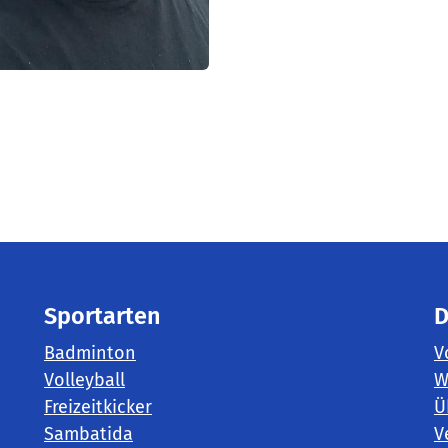
Sportarten
D
Badminton
V
Volleyball
W
Freizeitkicker
Ü
Sambatida
V