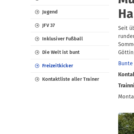
Ha
Jugend
JFV 37
Seit ü
runden
Inklusiver Fußball
Sommer
Göttin
Die Welt ist bunt
Bunte
Freizeitkicker
Kontak
Kontaktliste aller Trainer
Trainn
Montag