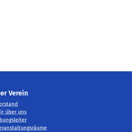
er Verein
orstand
ir über uns
bungsleiter
eranstaltungsräume