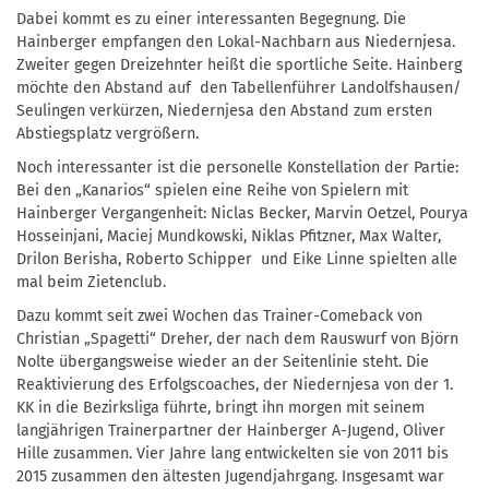
Dabei kommt es zu einer interessanten Begegnung. Die
Hainberger empfangen den Lokal-Nachbarn aus Niedernjesa.
Zweiter gegen Dreizehnter heißt die sportliche Seite. Hainberg
möchte den Abstand auf den Tabellenführer Landolfshausen/
Seulingen verkürzen, Niedernjesa den Abstand zum ersten
Abstiegsplatz vergrößern.
Noch interessanter ist die personelle Konstellation der Partie:
Bei den „Kanarios“ spielen eine Reihe von Spielern mit
Hainberger Vergangenheit: Niclas Becker, Marvin Oetzel, Pourya
Hosseinjani, Maciej Mundkowski, Niklas Pfitzner, Max Walter,
Drilon Berisha, Roberto Schipper und Eike Linne spielten alle
mal beim Zietenclub.
Dazu kommt seit zwei Wochen das Trainer-Comeback von
Christian „Spagetti“ Dreher, der nach dem Rauswurf von Björn
Nolte übergangsweise wieder an der Seitenlinie steht. Die
Reaktivierung des Erfolgscoaches, der Niedernjesa von der 1.
KK in die Bezirksliga führte, bringt ihn morgen mit seinem
langjährigen Trainerpartner der Hainberger A-Jugend, Oliver
Hille zusammen. Vier Jahre lang entwickelten sie von 2011 bis
2015 zusammen den ältesten Jugendjahrgang. Insgesamt war