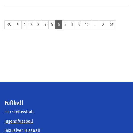
1
2
3
4
5
6
7
8
9
10
…
Fußball
Herrenfussball
Jugendfussball
Inklusiver Fussball