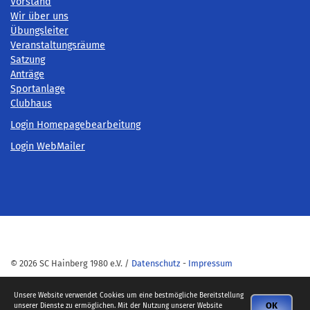
Vorstand
Wir über uns
Übungsleiter
Veranstaltungsräume
Satzung
Anträge
Sportanlage
Clubhaus
Login Homepagebearbeitung
Login WebMailer
© 2026 SC Hainberg 1980 e.V. /
Datenschutz
-
Impressum
Unsere Website verwendet Cookies um eine bestmögliche Bereitstellung
OK
unserer Dienste zu ermöglichen. Mit der Nutzung unserer Website