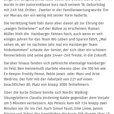
wurde in der Juniorenklasse kurz nach seinem 16. Geburtstag
mit 2:49 Std. Dritter. Zweiter In der Familienwertung wurde Tim
vor Marian, der ein wenig mit seiner Form haderte.
Die Verletzung hielt Tobi dann aber davon ab zur Ehrung der
„ewigen Teilnehmer“ auf der Bühne zu erscheinen. Roman
Müller hielt die Hainberger Fahnen hoch, auch wenn er seit
einigen Jahren für das Team WG Leben und Sparen fährt. „Mal
sehen ob, wir im nächsten Jahr mal ein Hainberger Team
hinbekommen“ schaute der Senior, der sich über ein schönen
Rennerlebnis und seine gute 2:44er-Zeit freute, in die Zukunft.
Darüber hinaus fanden sich zahlreiche ehemalige Hainberger
im Feld. Ben Hennemuth startete ebenso über die 100 km wie
Ex-Keeper Freddy Pense, Pablo Jones oder Maxi und Arne
Wedrins. Der fuhr mit der Fabelzeit von 2:21 auf einen
beachtlichen 80. Platz von knapp 3000 Teilnehmern.
Über die kurze Distanz konnte sich Nordic Walking-
Übungsleiterin Claudia Jördening-Kalde gegenüber dem Vorjahr
um 5 Minuten verbessern. Azo Pelesic kam mit 1:34 knapp zwei
Minuten vor ihr ins Ziel. Auch Simon Faust, Eike Linne, Jannis
Rösing und Tabea Aha bewältigten die kurze TdE-Runde über 45