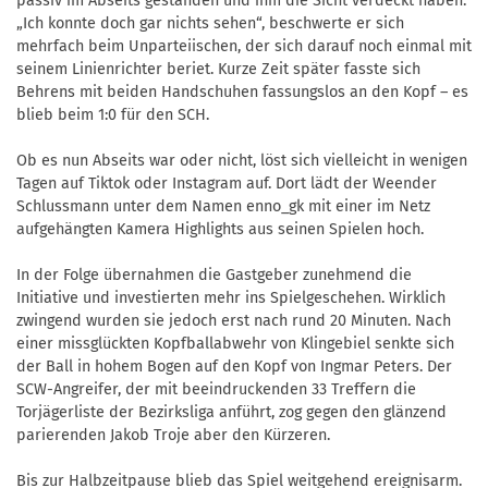
passiv im Abseits gestanden und ihm die Sicht verdeckt haben.
„Ich konnte doch gar nichts sehen“, beschwerte er sich
mehrfach beim Unparteiischen, der sich darauf noch einmal mit
seinem Linienrichter beriet. Kurze Zeit später fasste sich
Behrens mit beiden Handschuhen fassungslos an den Kopf – es
blieb beim 1:0 für den SCH.
Ob es nun Abseits war oder nicht, löst sich vielleicht in wenigen
Tagen auf Tiktok oder Instagram auf. Dort lädt der Weender
Schlussmann unter dem Namen enno_gk mit einer im Netz
aufgehängten Kamera Highlights aus seinen Spielen hoch.
In der Folge übernahmen die Gastgeber zunehmend die
Initiative und investierten mehr ins Spielgeschehen. Wirklich
zwingend wurden sie jedoch erst nach rund 20 Minuten. Nach
einer missglückten Kopfballabwehr von Klingebiel senkte sich
der Ball in hohem Bogen auf den Kopf von Ingmar Peters. Der
SCW-Angreifer, der mit beeindruckenden 33 Treffern die
Torjägerliste der Bezirksliga anführt, zog gegen den glänzend
parierenden Jakob Troje aber den Kürzeren.
Bis zur Halbzeitpause blieb das Spiel weitgehend ereignisarm.