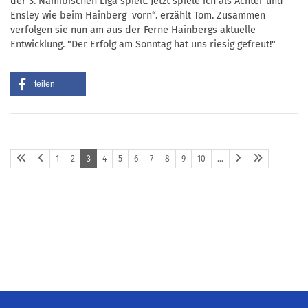
der 3. Namibischen Liga spielt. Jetzt spiele ich als Achter und
Ensley wie beim Hainberg vorn“. erzählt Tom. Zusammen
verfolgen sie nun am aus der Ferne Hainbergs aktuelle
Entwicklung. "Der Erfolg am Sonntag hat uns riesig gefreut!"
teilen
1
2
3
4
5
6
7
8
9
10
…