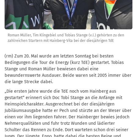
Roman Müller, Tim Klingebiel und Tobias Stange (v.l.) gehörten zu den
zahlreichen Startern mit Hainberg-Vita bei der diesjährigen TdE
(rm) Zum 20. Mal wurde am letzten Sonntag bei besten
Bedingungen die Tour de Energy (kurz TdE) gestartet. Tobias
Stange und Roman Müller bewiesen dabei eine
bewundernswerte Ausdauer. Beide waren seit 2005 immer über
die lange Strecke dabei.
„Die ersten Jahre wurde die TdE noch vom Hainberg aus
gestartet“ erinnert sich Doc Tobi Stange an die Anfänge mit
Heimspielcharakter. Ausgerechnet bei der diesjährigen
Jubiläumsausgabe hatte er Pech und stürzte an der Weser über
einen vor ihm liegenden Fahrer. Der Hainberger bewies jedoch
Nehmerqualitäten und fuhr trotz Wunden und lädierter
Schulter das Rennen zu Ende. Dort warteten schon drei seiner
Jungs. Der Jüngste, Enno, hatte dabei die besten Beine und