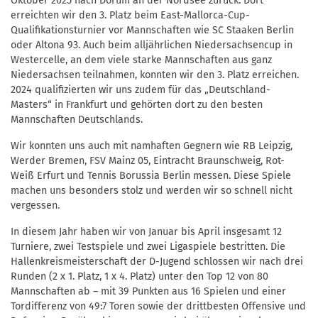
Oktober 2025 nach Dorum an der Nordsee zurück. Dort
erreichten wir den 3. Platz beim East-Mallorca-Cup-
Qualifikationsturnier vor Mannschaften wie SC Staaken Berlin
oder Altona 93. Auch beim alljährlichen Niedersachsencup in
Westercelle, an dem viele starke Mannschaften aus ganz
Niedersachsen teilnahmen, konnten wir den 3. Platz erreichen.
2024 qualifizierten wir uns zudem für das „Deutschland-
Masters“ in Frankfurt und gehörten dort zu den besten
Mannschaften Deutschlands.
Wir konnten uns auch mit namhaften Gegnern wie RB Leipzig,
Werder Bremen, FSV Mainz 05, Eintracht Braunschweig, Rot-
Weiß Erfurt und Tennis Borussia Berlin messen. Diese Spiele
machen uns besonders stolz und werden wir so schnell nicht
vergessen.
In diesem Jahr haben wir von Januar bis April insgesamt 12
Turniere, zwei Testspiele und zwei Ligaspiele bestritten. Die
Hallenkreismeisterschaft der D-Jugend schlossen wir nach drei
Runden (2 x 1. Platz, 1 x 4. Platz) unter den Top 12 von 80
Mannschaften ab – mit 39 Punkten aus 16 Spielen und einer
Tordifferenz von 49:7 Toren sowie der drittbesten Offensive und