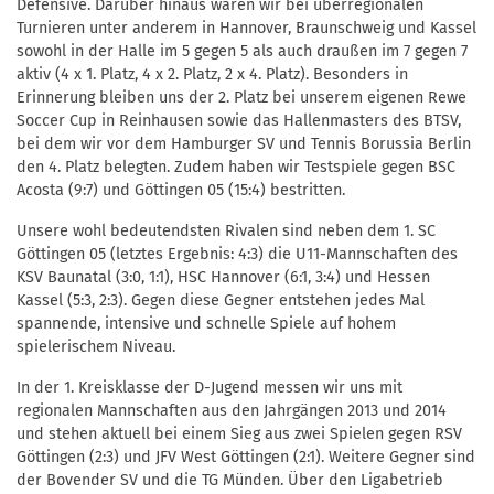
Defensive. Darüber hinaus waren wir bei überregionalen
Turnieren unter anderem in Hannover, Braunschweig und Kassel
sowohl in der Halle im 5 gegen 5 als auch draußen im 7 gegen 7
aktiv (4 x 1. Platz, 4 x 2. Platz, 2 x 4. Platz). Besonders in
Erinnerung bleiben uns der 2. Platz bei unserem eigenen Rewe
Soccer Cup in Reinhausen sowie das Hallenmasters des BTSV,
bei dem wir vor dem Hamburger SV und Tennis Borussia Berlin
den 4. Platz belegten. Zudem haben wir Testspiele gegen BSC
Acosta (9:7) und Göttingen 05 (15:4) bestritten.
Unsere wohl bedeutendsten Rivalen sind neben dem 1. SC
Göttingen 05 (letztes Ergebnis: 4:3) die U11-Mannschaften des
KSV Baunatal (3:0, 1:1), HSC Hannover (6:1, 3:4) und Hessen
Kassel (5:3, 2:3). Gegen diese Gegner entstehen jedes Mal
spannende, intensive und schnelle Spiele auf hohem
spielerischem Niveau.
In der 1. Kreisklasse der D-Jugend messen wir uns mit
regionalen Mannschaften aus den Jahrgängen 2013 und 2014
und stehen aktuell bei einem Sieg aus zwei Spielen gegen RSV
Göttingen (2:3) und JFV West Göttingen (2:1). Weitere Gegner sind
der Bovender SV und die TG Münden. Über den Ligabetrieb