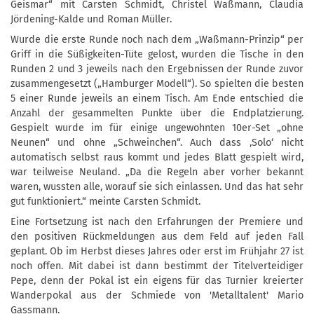
Geismar“ mit Carsten Schmidt, Christel Waßmann, Claudia
Jördening-Kalde und Roman Müller.
Wurde die erste Runde noch nach dem „Waßmann-Prinzip“ per
Griff in die Süßigkeiten-Tüte gelost, wurden die Tische in den
Runden 2 und 3 jeweils nach den Ergebnissen der Runde zuvor
zusammengesetzt („Hamburger Modell“). So spielten die besten
5 einer Runde jeweils an einem Tisch. Am Ende entschied die
Anzahl der gesammelten Punkte über die Endplatzierung.
Gespielt wurde im für einige ungewohnten 10er-Set „ohne
Neunen“ und ohne „Schweinchen“. Auch dass ‚Solo‘ nicht
automatisch selbst raus kommt und jedes Blatt gespielt wird,
war teilweise Neuland. „Da die Regeln aber vorher bekannt
waren, wussten alle, worauf sie sich einlassen. Und das hat sehr
gut funktioniert.“ meinte Carsten Schmidt.
Eine Fortsetzung ist nach den Erfahrungen der Premiere und
den positiven Rückmeldungen aus dem Feld auf jeden Fall
geplant. Ob im Herbst dieses Jahres oder erst im Frühjahr 27 ist
noch offen. Mit dabei ist dann bestimmt der Titelverteidiger
Pepe, denn der Pokal ist ein eigens für das Turnier kreierter
Wanderpokal aus der Schmiede von 'Metalltalent' Mario
Gassmann.