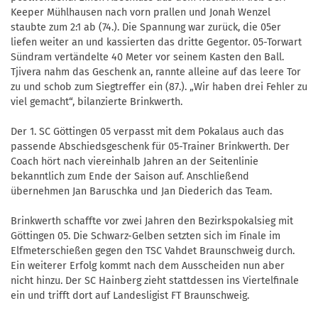
Keeper Mühlhausen nach vorn prallen und Jonah Wenzel
staubte zum 2:1 ab (74.). Die Spannung war zurück, die 05er
liefen weiter an und kassierten das dritte Gegentor. 05-Torwart
Sündram vertändelte 40 Meter vor seinem Kasten den Ball.
Tjivera nahm das Geschenk an, rannte alleine auf das leere Tor
zu und schob zum Siegtreffer ein (87.). „Wir haben drei Fehler zu
viel gemacht“, bilanzierte Brinkwerth.
Der 1. SC Göttingen 05 verpasst mit dem Pokalaus auch das
passende Abschiedsgeschenk für 05-Trainer Brinkwerth. Der
Coach hört nach viereinhalb Jahren an der Seitenlinie
bekanntlich zum Ende der Saison auf. Anschließend
übernehmen Jan Baruschka und Jan Diederich das Team.
Brinkwerth schaffte vor zwei Jahren den Bezirkspokalsieg mit
Göttingen 05. Die Schwarz-Gelben setzten sich im Finale im
Elfmeterschießen gegen den TSC Vahdet Braunschweig durch.
Ein weiterer Erfolg kommt nach dem Ausscheiden nun aber
nicht hinzu. Der SC Hainberg zieht stattdessen ins Viertelfinale
ein und trifft dort auf Landesligist FT Braunschweig.