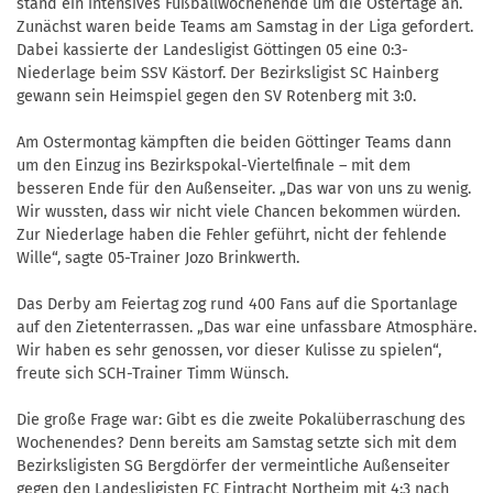
stand ein intensives Fußballwochenende um die Ostertage an.
Zunächst waren beide Teams am Samstag in der Liga gefordert.
Dabei kassierte der Landesligist Göttingen 05 eine 0:3-
Niederlage beim SSV Kästorf. Der Bezirksligist SC Hainberg
gewann sein Heimspiel gegen den SV Rotenberg mit 3:0.
Am Ostermontag kämpften die beiden Göttinger Teams dann
um den Einzug ins Bezirkspokal-Viertelfinale – mit dem
besseren Ende für den Außenseiter. „Das war von uns zu wenig.
Wir wussten, dass wir nicht viele Chancen bekommen würden.
Zur Niederlage haben die Fehler geführt, nicht der fehlende
Wille“, sagte 05-Trainer Jozo Brinkwerth.
Das Derby am Feiertag zog rund 400 Fans auf die Sportanlage
auf den Zietenterrassen. „Das war eine unfassbare Atmosphäre.
Wir haben es sehr genossen, vor dieser Kulisse zu spielen“,
freute sich SCH-Trainer Timm Wünsch.
Die große Frage war: Gibt es die zweite Pokalüberraschung des
Wochenendes? Denn bereits am Samstag setzte sich mit dem
Bezirksligisten SG Bergdörfer der vermeintliche Außenseiter
gegen den Landesligisten FC Eintracht Northeim mit 4:3 nach