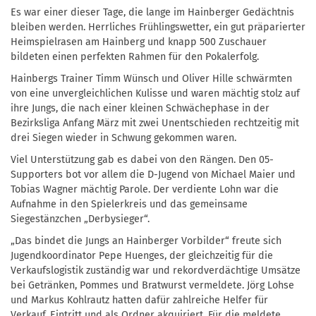
Es war einer dieser Tage, die lange im Hainberger Gedächtnis
bleiben werden. Herrliches Frühlingswetter, ein gut präparierter
Heimspielrasen am Hainberg und knapp 500 Zuschauer
bildeten einen perfekten Rahmen für den Pokalerfolg.
Hainbergs Trainer Timm Wünsch und Oliver Hille schwärmten
von eine unvergleichlichen Kulisse und waren mächtig stolz auf
ihre Jungs, die nach einer kleinen Schwächephase in der
Bezirksliga Anfang März mit zwei Unentschieden rechtzeitig mit
drei Siegen wieder in Schwung gekommen waren.
Viel Unterstützung gab es dabei von den Rängen. Den 05-
Supporters bot vor allem die D-Jugend von Michael Maier und
Tobias Wagner mächtig Parole. Der verdiente Lohn war die
Aufnahme in den Spielerkreis und das gemeinsame
Siegestänzchen „Derbysieger“.
„Das bindet die Jungs an Hainberger Vorbilder“ freute sich
Jugendkoordinator Pepe Huenges, der gleichzeitig für die
Verkaufslogistik zuständig war und rekordverdächtige Umsätze
bei Getränken, Pommes und Bratwurst vermeldete. Jörg Lohse
und Markus Kohlrautz hatten dafür zahlreiche Helfer für
Verkauf, Eintritt und als Ordner akquiriert. Für die meldete