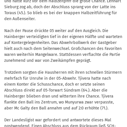
und hatte kurz vor dem Halbzeitpfiff die große Chance. Lennart
Sieburg zog ab, doch der Abschluss sprang von der Latte ins
Toraus (45.). So blieb es bei der knappen Halbzeitführung für
den Außenseiter.
Nach der Pause drückte 05 weiter auf den Ausgleich. Die
Hainberger verteidigten tief in der eigenen Hälfte und warteten
auf Kontergelegenheiten. Das Abwehrbollwerk der Gastgeber
hielt auch nach dem Seitenwechsel. Großchancen des Favoriten
waren weiterhin Mangelware. Stattdessen verflachte die Partie
zunehmend und war von Zweikämpfen geprägt.
Trotzdem sorgten die Hausherren mit ihren schnellen Stürmern
mehrfach für Unruhe in der 05-Abwehr. Tjivera hatte nach
einem Konter die Schusschance, doch er setzte seinen
Abschluss direkt auf 05-Torwart Sündram (64.). Aber die
Hainberger blieben dran und witterten ihre Chance. Tjivera
flankte den Ball ins Zentrum, wo Munyurwa zwar verpasste,
aber Mc Galty den Ball annahm und auf 2:0 erhöhte (71.).
Der Landesligist war gefordert und antwortete dieses Mal
postwendend. Einen Abschluss aus dem Rückraum ließ SCH-