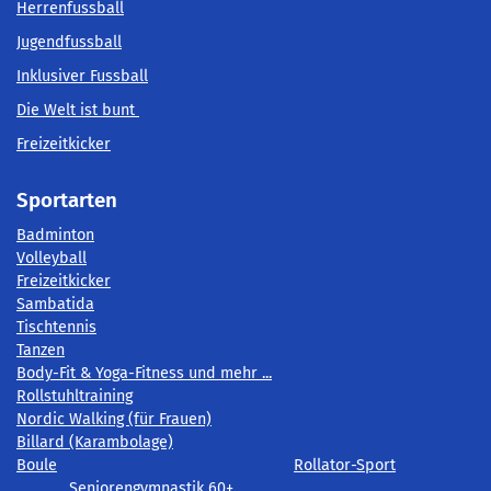
Herrenfussball
Jugendfussball
Inklusiver Fussball
Die Welt ist bunt
Freizeitkicker
Sportarten
Badminton
Volleyball
Freizeitkicker
Sambatida
Tischtennis
Tanzen
Body-Fit & Yoga-Fitness und mehr ...
Rollstuhltraining
Nordic Walking (für Frauen)
Billard (Karambolage)
Boule
Rollator-Sport
Seniorengymnastik 60+