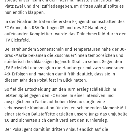
spielte unser Team um den Titel mit, musste sich jedoch mit
Platz zwei und drei zufriedengeben. Im dritten Anlauf sollte es
nun endlich klappen.
In der Finalrunde trafen die ersten E-Jugendmannschaften des
FC Grone, des RSV Göttingen 05 und des SC Hainberg
aufeinander. Komplettiert wurde das Teilnehmerfeld durch den
JFV Eichsfeld.
Bei strahlendem Sonnenschein und Temperaturen nahe der 30-
Grad-Marke bekamen die Zuschauer*innen temporeichen und
spielerisch hochklassigen Jugendfußball zu sehen. Gegen den
JFV Eichsfeld überzeugten die Hainberger mit zwei souveränen
4:0-Erfolgen und machten damit früh deutlich, dass sie in
diesem Jahr den Pokal fest im Blick hatten.
So fiel die Entscheidung um den Turniersieg schließlich im
letzten Spiel gegen den FC Grone. In einer intensiven und
ausgeglichenen Partie auf hohem Niveau sorgte eine
sehenswerte Kombination für den entscheidenden Moment: Mit
einer starken Ballstaffette erzielten unsere Jungs das umjubelte
1:0 und sicherten sich damit verdient den Turniersieg.
Der Pokal geht damit im dritten Anlauf endlich auf die