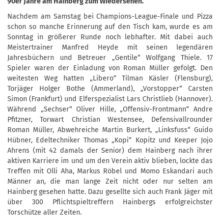
90er Jahre am Hainberg zum Wiedersehen.
Nachdem am Samstag bei Champions-League-Finale und Pizza
schon so manche Erinnerung auf den Tisch kam, wurde es am
Sonntag in größerer Runde noch lebhafter. Mit dabei auch
Meistertrainer Manfred Heyde mit seinen legendären
Jahresbüchern und Betreuer „Gentile“ Wolfgang Thiele. 17
Spieler waren der Einladung von Roman Müller gefolgt. Den
weitesten Weg hatten „Libero“ Tilman Käsler (Flensburg),
Torjäger Holger Bothe (Ammerland), „Vorstopper“ Carsten
Simon (Frankfurt) und Elferspezialist Lars Christlieb (Hannover).
Während „Sechser“ Oliver Hille, „Offensiv-Frontmann“ Andre
Pfitzner, Torwart Christian Westensee, Defensivallrounder
Roman Müller, Abwehreiche Martin Burkert, „Linksfuss“ Guido
Hübner, Edeltechniker Thomas „Kopi“ Kopitz und Keeper Jojo
Ahrens (mit 42 damals der Senior) dem Hainberg nach ihrer
aktiven Karriere im und um den Verein aktiv blieben, lockte das
Treffen mit Olli Aha, Markus Röbel und Momo Eskandari auch
Männer an, die man lange Zeit nicht oder nur selten am
Hainberg gesehen hatte. Dazu gesellte sich auch Frank Jäger mit
über 300 Pflichtspieltreffern Hainbergs erfolgreichster
Torschütze aller Zeiten.