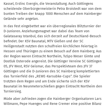
Kassel, Erdinc Evergin, die Veranstaltung. Auch Göttingens
scheidende Oberbürgermeisterin Petra Broistedt war von dem
bunten Treiben der knapp 1000 Menschen auf dem Hainberger
Gelände sehr angetan.
In das Fest eingebettet war ein überregionales Blitzturnier der
D-Junioren. Anziehungsmagnet war dabei das Team von
Galatasaray Istanbul, das sich derzeit auf Deutschland-Besuch
befindet. Der KSV Baunatal, MTV Gießen und der SC
Heiligenstadt nutzten den schulfreien kirchlichen Feiertag in
Hessen und Thüringen zu einem Besuch auf dem Hainberg. Aus
der Region waren Eintracht Northeim, TuSpo Weser Gimte und
Dostluk Osterode angereist. Die Göttinger Vereine SC Göttingen
05, JFV West, RSV Geismar, das Perspektivteam des JFV 37
Göttingen und die D-Junioren des SC Hainberg komplettierten
das Turnierfeld des „REWE-Karsubke-Cups“. Die Spieler
trotzten dem Regen und am Ende sicherte sich der KSV
Baunatal im Neunmeterschießen gegen Eintracht Northeim den
Turniersieg.
Müde aber zufrieden zogen die Hainberger Organisatoren Lars
Willmann, Pepe Huenges und Rene Cremer eine positive Bilanz