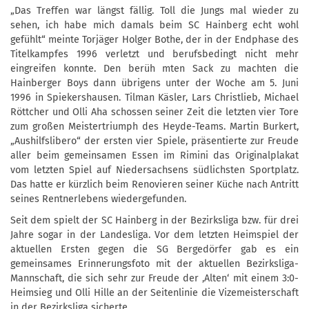
„Das Treffen war längst fällig. Toll die Jungs mal wieder zu
sehen, ich habe mich damals beim SC Hainberg echt wohl
gefühlt“ meinte Torjäger Holger Bothe, der in der Endphase des
Titelkampfes 1996 verletzt und berufsbedingt nicht mehr
eingreifen konnte. Den berüh
mten Sack zu machten die
Hainberger Boys dann übrigens unter der Woche am 5. Juni
1996 in Spiekershausen. Tilman Käsler, Lars Christlieb, Michael
Röttcher und Olli Aha schossen seiner Zeit die letzten vier Tore
zum großen Meistertriumph des Heyde-Teams. Martin Burkert,
„Aushilfslibero“ der ersten vier Spiele, präsentierte zur Freude
aller beim gemeinsamen Essen im Rimini das Originalplakat
vom letzten Spiel auf Niedersachsens südlichsten Sportplatz.
Das hatte er kürzlich beim Renovieren seiner Küche nach Antritt
seines Rentnerlebens wiedergefunden.
Seit dem spielt der SC Hainberg in der Bezirksliga bzw. für drei
Jahre sogar in der Landesliga. Vor dem letzten Heimspiel der
aktuellen Ersten gegen die SG Bergedörfer gab es ein
gemeinsames Erinnerungsfoto mit der aktuellen Bezirksliga-
Mannschaft, die sich sehr zur Freude der ‚Alten‘ mit einem 3:0-
Heimsieg und Olli Hille an der Seitenlinie die Vizemeisterschaft
in der Bezirksliga sicherte.