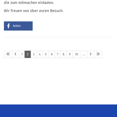
die zum mitmachen einladen.
Wir freuen uns über euren Besuch.
teilen
1
2
3
4
5
6
7
8
9
10
…