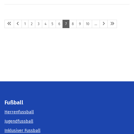
1
2
3
4
5
6
7
8
9
10
…
Fußball
Herrenfussball
Jugendfussball
Inklusiver Fussball