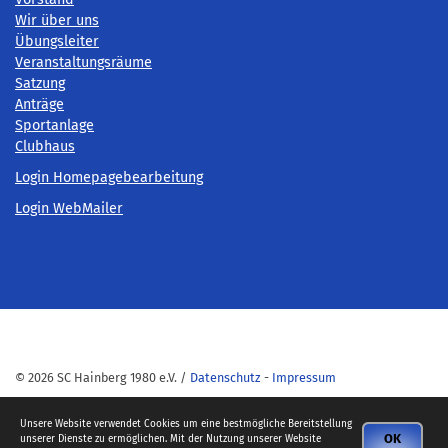
Wir über uns
Übungsleiter
Veranstaltungsräume
Satzung
Anträge
Sportanlage
Clubhaus
Login Homepagebearbeitung
Login WebMailer
© 2026 SC Hainberg 1980 e.V. /
Datenschutz
-
Impressum
Unsere Website verwendet Cookies um eine bestmögliche Bereitstellung
OK
unserer Dienste zu ermöglichen. Mit der Nutzung unserer Website