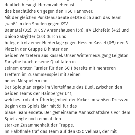
deutlich besiegt. Hervorzuheben ist
das beachtliche 6:1 gegen den HSC Hannover.
Mit der gleichen Punkteausbeute setzte sich auch das Team
„weiß“ in den Spielen gegen KSV
Baunatal (3:2), DJK SV Ahrenshausen (5:1), JFV Eichsfeld (4:2) und
Union Salzgitter (3:0) durch und
belegte trotz einer Niederlage gegen Hessen Kassel (0:5) den 3.
Platz in der Gruppe B hinter den
beiden Vertretern aus Kassel. Unser Winterneuzugang Leighton
Forsythe brachte seine Qualitäten in
seinem ersten Turnier für den SCH bereits mit mehreren
Treffern im Zusammenspiel mit seinen
neuen Mitspielern ein.
Der Spielplan ergab im Viertelfinale das Duell zwischen den
beiden Teams der Hainberger U11,
welches trotz der Überlegenheit der Kicker im weißen Dress zu
Beginn des Spiels klar mit 5:1 für das
blaue Team endete. Der gemeinsame Mannschaftskreis vor dem
Spiel zeigte noch einmal den
starken Zusammenhalt der Truppe.
Im Halbfinale traf das Team auf den OSC Vellmar, der mit