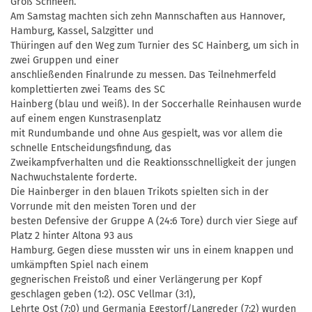
Groß Schneen.
Am Samstag machten sich zehn Mannschaften aus Hannover,
Hamburg, Kassel, Salzgitter und
Thüringen auf den Weg zum Turnier des SC Hainberg, um sich in
zwei Gruppen und einer
anschließenden Finalrunde zu messen. Das Teilnehmerfeld
komplettierten zwei Teams des SC
Hainberg (blau und weiß). In der Soccerhalle Reinhausen wurde
auf einem engen Kunstrasenplatz
mit Rundumbande und ohne Aus gespielt, was vor allem die
schnelle Entscheidungsfindung, das
Zweikampfverhalten und die Reaktionsschnelligkeit der jungen
Nachwuchstalente forderte.
Die Hainberger in den blauen Trikots spielten sich in der
Vorrunde mit den meisten Toren und der
besten Defensive der Gruppe A (24:6 Tore) durch vier Siege auf
Platz 2 hinter Altona 93 aus
Hamburg. Gegen diese mussten wir uns in einem knappen und
umkämpften Spiel nach einem
gegnerischen Freistoß und einer Verlängerung per Kopf
geschlagen geben (1:2). OSC Vellmar (3:1),
Lehrte Ost (7:0) und Germania Egestorf/Langreder (7:2) wurden