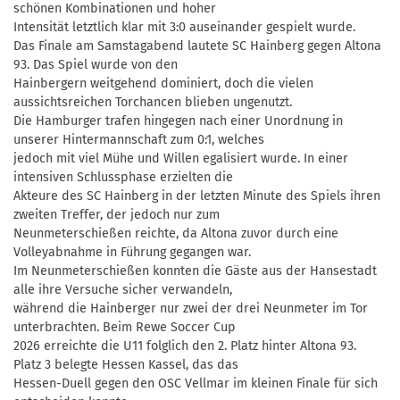
schönen Kombinationen und hoher
Intensität letztlich klar mit 3:0 auseinander gespielt wurde.
Das Finale am Samstagabend lautete SC Hainberg gegen Altona
93. Das Spiel wurde von den
Hainbergern weitgehend dominiert, doch die vielen
aussichtsreichen Torchancen blieben ungenutzt.
Die Hamburger trafen hingegen nach einer Unordnung in
unserer Hintermannschaft zum 0:1, welches
jedoch mit viel Mühe und Willen egalisiert wurde. In einer
intensiven Schlussphase erzielten die
Akteure des SC Hainberg in der letzten Minute des Spiels ihren
zweiten Treffer, der jedoch nur zum
Neunmeterschießen reichte, da Altona zuvor durch eine
Volleyabnahme in Führung gegangen war.
Im Neunmeterschießen konnten die Gäste aus der Hansestadt
alle ihre Versuche sicher verwandeln,
während die Hainberger nur zwei der drei Neunmeter im Tor
unterbrachten. Beim Rewe Soccer Cup
2026 erreichte die U11 folglich den 2. Platz hinter Altona 93.
Platz 3 belegte Hessen Kassel, das das
Hessen-Duell gegen den OSC Vellmar im kleinen Finale für sich