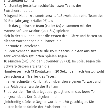
entscheiden konnte.
Am Sonntag bestritten schließlich zwei Teams die
Zwischenrunde der
D-Jugend-Hallenkreismeisterschaft. Sowohl das reine Team des
2015er-Jahrgangs (Halle: D5) als
auch das gemischte Team (Halle: D4) zusammen mit der
Mannschaft von Markus (2013/14) spielten
sich in der 1. Runde unter die ersten drei Plätze und hatten an
diesem Wochenende die Chance, die
Endrunde zu erreichen.
In Groß Schneen startete die D5 mit sechs Punkten aus zwei
sehr körperlich geführten Spielen gegen
TG Münden (5:0) und den Bovender SV (7:1). Im Spiel gegen die
Schwarz-Gelben erzielten die
Hainberger nach 13 Kontakten in 20 Sekunden nach Anstoß wohl
den schönsten Treffer des Tages:
In einer schnellen Kombination über den eigenen Torwart und
alle Feldspieler wurde der Ball am
Ende vor dem Tor überlegt quergelegt und in das leere Tor
eingeschoben. Der Gastgeber und
gleichzeitig stärkste Gegner wurde mit 3:0 geschlagen. Die
letzten beiden Spiele der Zwischenrunde