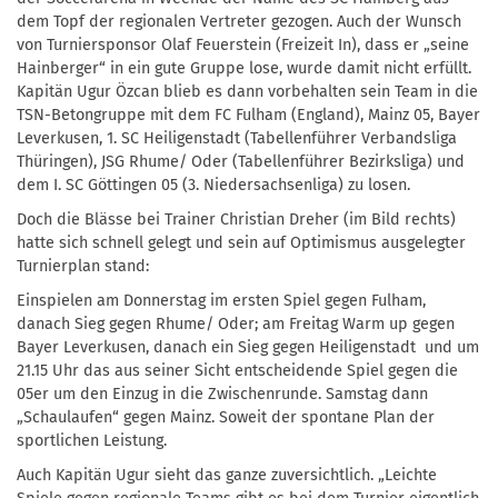
dem Topf der regionalen Vertreter gezogen. Auch der Wunsch
von Turniersponsor Olaf Feuerstein (Freizeit In), dass er „seine
Hainberger“ in ein gute Gruppe lose, wurde damit nicht erfüllt.
Kapitän Ugur Özcan blieb es dann vorbehalten sein Team in die
TSN-Betongruppe mit dem FC Fulham (England), Mainz 05, Bayer
Leverkusen, 1. SC Heiligenstadt (Tabellenführer Verbandsliga
Thüringen), JSG Rhume/ Oder (Tabellenführer Bezirksliga) und
dem I. SC Göttingen 05 (3. Niedersachsenliga) zu losen.
Doch die Blässe bei Trainer Christian Dreher (im Bild rechts)
hatte sich schnell gelegt und sein auf Optimismus ausgelegter
Turnierplan stand:
Einspielen am Donnerstag im ersten Spiel gegen Fulham,
danach Sieg gegen Rhume/ Oder; am Freitag Warm up gegen
Bayer Leverkusen, danach ein Sieg gegen Heiligenstadt und um
21.15 Uhr das aus seiner Sicht entscheidende Spiel gegen die
05er um den Einzug in die Zwischenrunde. Samstag dann
„Schaulaufen“ gegen Mainz. Soweit der spontane Plan der
sportlichen Leistung.
Auch Kapitän Ugur sieht das ganze zuversichtlich. „Leichte