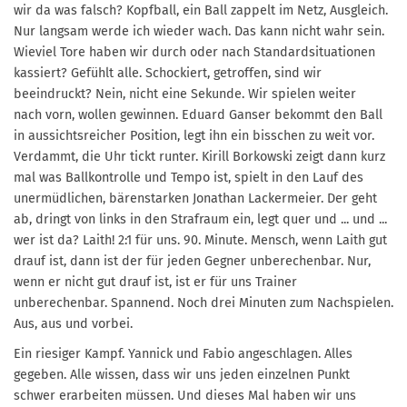
wir da was falsch? Kopfball, ein Ball zappelt im Netz, Ausgleich.
Nur
langsam werde ich wieder wach. Das kann nicht wahr sein.
Wieviel Tore haben wir durch oder
nach Standardsituationen
kassiert? Gefühlt alle.
Schockiert, getroffen, sind wir
beeindruckt? Nein, nicht eine Sekunde. Wir spielen weiter
nach
vorn, wollen gewinnen. Eduard Ganser bekommt den Ball
in aussichtsreicher Position, legt ihn ein
bisschen zu weit vor.
Verdammt, die Uhr tickt runter. Kirill Borkowski zeigt dann kurz
mal was
Ballkontrolle und Tempo ist, spielt in den Lauf des
unermüdlichen, bärenstarken Jonathan
Lackermeier. Der geht
ab, dringt von links in den Strafraum ein, legt quer und ... und ...
wer ist da?
Laith! 2:1 für uns. 90. Minute. Mensch, wenn Laith gut
drauf ist, dann ist der für jeden Gegner
unberechenbar. Nur,
wenn er nicht gut drauf ist, ist er für uns Trainer
unberechenbar. Spannend.
Noch drei Minuten zum Nachspielen.
Aus, aus und vorbei.
Ein riesiger Kampf. Yannick und Fabio angeschlagen. Alles
gegeben. Alle wissen, dass wir uns
jeden einzelnen Punkt
schwer erarbeiten müssen. Und dieses Mal haben wir uns