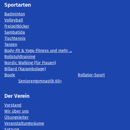
Sportarten
Badminton
Volleyball
Freizeitkicker
Sambatida
Tischtennis
Tanzen
Body-Fit & Yoga-Fitness und mehr ...
Rollstuhltraining
Nordic Walking (für Frauen)
Billard (Karambolage)
Boule
Rollator-Sport
Seniorengymnastik 60+
Der Verein
Vorstand
Wir über uns
Übungsleiter
Veranstaltungsräume
Satzung