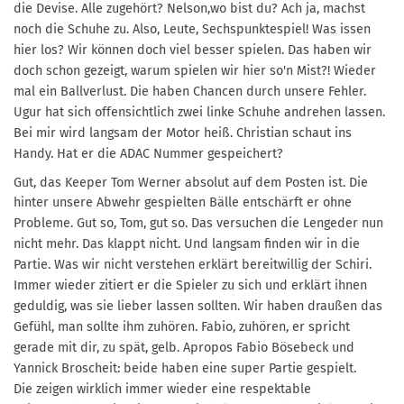
die Devise. Alle zugehört? Nelson,
wo bist du? Ach ja, machst
noch die Schuhe zu. Also, Leute, Sechspunktespiel!
Was issen
hier los? Wir können doch viel besser spielen. Das haben wir
doch schon gezeigt,
warum spielen wir hier so'n Mist?! Wieder
mal ein Ballverlust. Die haben Chancen durch unsere
Fehler.
Ugur hat sich offensichtlich zwei linke Schuhe andrehen lassen.
Bei mir wird langsam der
Motor heiß. Christian schaut ins
Handy. Hat er die ADAC Nummer gespeichert?
Gut, das Keeper Tom Werner absolut auf dem Posten ist. Die
hinter unsere Abwehr gespielten
Bälle entschärft er ohne
Probleme. Gut so, Tom, gut so. Das versuchen die Lengeder nun
nicht
mehr. Das klappt nicht.
Und langsam finden wir in die
Partie. Was wir nicht verstehen erklärt bereitwillig der Schiri.
Immer
wieder zitiert er die Spieler zu sich und erklärt ihnen
geduldig, was sie lieber lassen sollten. Wir
haben draußen das
Gefühl, man sollte ihm zuhören. Fabio, zuhören, er spricht
gerade mit dir, zu
spät, gelb.
Apropos Fabio Bösebeck und
Yannick Broscheit: beide haben eine super Partie gespielt.
Die
zeigen wirklich immer wieder eine respektable