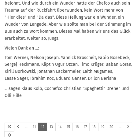
belohnt.
Und wie durch ein Wunder hatte der Chefco auch sein
Trauma auf der Rückfahrt überwunden, kein
Wort mehr von
"Hier dies" und "Da das". Diese Heilung war ein Wunder, ein
Wunder von Lengede.
Aber wie sollte man bei der Stimmung im
Bus auch zu Wort kommen. Dieses Mal haben wir uns
das Glück
erarbeitet. Weiter so, Jungs.
Vielen Dank an ...:
Tom Werner, Nelson Joseph, Yannick Broscheit, Fabio Bösebeck,
Sergej Heckmann, Käpt'n Ugur
Özcan, Timo Krüger, Baban Goran,
Kirill Borkowski, Jonathan Lackermeier, Laith Mugames,
Lasse
Sager, Ibrahim Koc, Eduard Ganser, Drilon Berisha
... sagen Klaus Kolb, Cochefco Christian "Spaghetti" Dreher und
Olli Hille
…
11
12
13
14
15
16
17
18
19
20
…