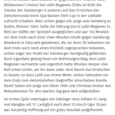
(Bilshausen/ Lindau) hat Laith Mugames (links im Bild) die
Träume der Hainberger A-Junioren auf das Erreichen der
Zwischenrunde beim Sparkassen-VGH-Cup in der Lokhalle
aufrecht erhalten. Alles schien gegen die Jungs vom Hainberg zu
laufen. Rhume/ Oder hatte die Führung durch Laith Mugames (4.
Min) zur Hälfte der Spielzeit ausgeglichen und war 1:12 Minuten
vor dem Ende nach einer Zwei-Minuten-Strafe gegen Hainbergs
Bösebeck in Überzahl gekommen. Als sie dann 20 Sekunden vor
dem Ende auch noch einen Freistoß zugesprochen bekamen,
schien sogar der Punkt der Hainberger hochgradig gefährdet.
Doch irgendwie gelang ihnen ein Befreiungsschlag, dem Laith
Mugames nachsetzte und eigentlich hatte Rhumes Keeper den
Ball schon sicher, um ihn dann unter dem Bauch durchrutschen
zu lassen, so dass Laith aus einem Meter sieben Sekunden vor
dem Ende zum vielumjubelten Siegtreffer einschieben konnte.
Damit haben die Jungs von Oliver Hille und Christian Dreher das
Motivationstor für den zweiten Tag ganz weit aufgestoßen.
Im ersten Spiel unterlagen die Göttinger dem Fulham FC sang-
und klanglos mit 1:7. Lediglich nach dem 1:3 durch Ugur Öczan
war kurzzeitig Hoffnung auf ein gutes Resultat aufgeflammt.