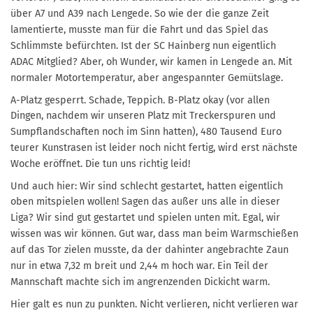
über A7 und A39 nach Lengede. So wie der die ganze Zeit
lamentierte, musste man für die
Fahrt und das Spiel das
Schlimmste befürchten. Ist der SC Hainberg nun eigentlich
ADAC
Mitglied? Aber, oh Wunder, wir kamen in Lengede an. Mit
normaler Motortemperatur, aber
angespannter Gemütslage.
A-Platz gesperrt. Schade, Teppich. B-Platz okay (vor allen
Dingen, nachdem wir unseren Platz mit
Treckerspuren und
Sumpflandschaften noch im Sinn hatten), 480 Tausend Euro
teurer Kunstrasen
ist leider noch nicht fertig, wird erst nächste
Woche eröffnet. Die tun uns richtig leid!
Und auch hier: Wir sind schlecht gestartet, hatten eigentlich
oben mitspielen wollen! Sagen das
außer uns alle in dieser
Liga? Wir sind gut gestartet und spielen unten mit. Egal, wir
wissen was
wir können. G
ut war, dass man beim Warmschießen
auf das Tor zielen musste, da der dahinter angebrachte
Zaun
nur in etwa 7,32 m breit und 2,44 m hoch war. Ein Teil der
Mannschaft machte sich im
angrenzenden Dickicht warm.
Hier galt es nun zu punkten. Nicht verlieren, nicht verlieren war