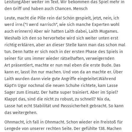
Leistung.
Aber weiter im Text. Wir bekommen das Spiel mehr in
den Griff und haben auch Chancen. Mensch
Leute, macht die Pille rein da! Schön gespielt, jetzt, nein, ich
werd irre.("I werd narrisch", wie sich
manche Experten wohl
auch erinnern)
Aber wir hatten Laith dabei, Laith Mugames.
Weshalb ich den so hervorhebe wird sich weiter unten
erst
richtig erklären, aber an dieser Stelle kann man das schon mal
tun. Denn hatte er sich noch in
der ersten Phase des Spiels in
seiner für uns immer wieder rätselhaften, verweigernden
Art
präsentiert, machte er nun mal eben die erste Bude. Das
kann er, lasst ihn nur machen. Und von
da an machte er. Über
Laith wurden dann viele gute Angriffe eingeleitet.
Während
Käpt'n Ugur nochmal die neuen Schuhe richtete, kam Lasse
Sager zum Einsatz. Der
hatte super trainiert. Aber im Spiel?
Klappt das, sind die nicht zu robust, zu schnell? Nix da,
Lasse
hat echt Stabilität und Passsicherheit gebracht. So kann
das weitergehen.
Ohnmacht, ich fall in Ohnmacht. Schon wieder ein Freistoß für
Lengede von unserer rechten Seite.
Der gefühlte 138. Machen