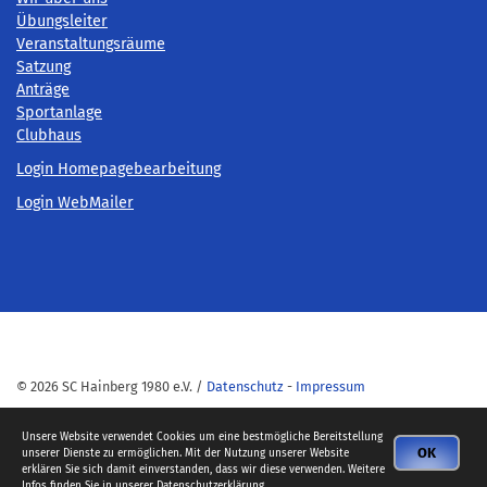
Übungsleiter
Veranstaltungsräume
Satzung
Anträge
Sportanlage
Clubhaus
Login Homepagebearbeitung
Login WebMailer
© 2026 SC Hainberg 1980 e.V. /
Datenschutz
-
Impressum
Unsere Website verwendet Cookies um eine bestmögliche Bereitstellung
OK
unserer Dienste zu ermöglichen. Mit der Nutzung unserer Website
erklären Sie sich damit einverstanden, dass wir diese verwenden. Weitere
Infos finden Sie in unserer
Datenschutzerklärung
.