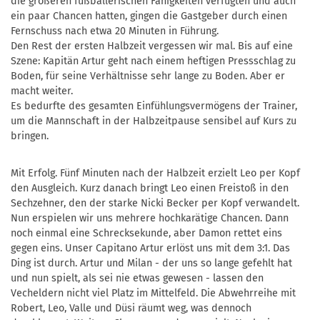
die größeren fußballerischen Fähigkeiten verfügten und auch
ein paar Chancen hatten, gingen die Gastgeber durch einen
Fernschuss nach etwa 20 Minuten in Führung.
Den Rest der ersten Halbzeit vergessen wir mal. Bis auf eine
Szene: Kapitän Artur geht nach einem heftigen Pressschlag zu
Boden, für seine Verhältnisse sehr lange zu Boden. Aber er
macht weiter.
Es bedurfte des gesamten Einfühlungsvermögens der Trainer,
um die Mannschaft in der Halbzeitpause sensibel auf Kurs zu
bringen.
Mit Erfolg. Fünf Minuten nach der Halbzeit erzielt Leo per Kopf
den Ausgleich. Kurz danach bringt Leo einen Freistoß in den
Sechzehner, den der starke Nicki Becker per Kopf verwandelt.
Nun erspielen wir uns mehrere hochkarätige Chancen. Dann
noch einmal eine Schrecksekunde, aber Damon rettet eins
gegen eins. Unser Capitano Artur erlöst uns mit dem 3:1. Das
Ding ist durch. Artur und Milan - der uns so lange gefehlt hat
und nun spielt, als sei nie etwas gewesen - lassen den
Vecheldern nicht viel Platz im Mittelfeld. Die Abwehrreihe mit
Robert, Leo, Valle und Düsi räumt weg, was dennoch