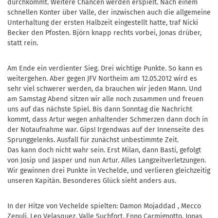
durchkommt. Weitere Chancen werden erspielt. Nach einem
schnellen Konter über Valle, der inzwischen auch die allgemeine
Unterhaltung der ersten Halbzeit eingestellt hatte, traf Nicki
Becker den Pfosten. Björn knapp rechts vorbei, Jonas drüber,
statt rein.
Am Ende ein verdienter Sieg. Drei wichtige Punkte. So kann es
weitergehen. Aber gegen JFV Northeim am 12.05.2012 wird es
sehr viel schwerer werden, da brauchen wir jeden Mann. Und
am Samstag Abend sitzen wir alle noch zusammen und freuen
uns auf das nächste Spiel. Bis dann Sonntag die Nachricht
kommt, dass Artur wegen anhaltender Schmerzen dann doch in
der Notaufnahme war. Gips! Irgendwas auf der Innenseite des
Sprunggelenks. Ausfall für zunächst unbestimmte Zeit.
Das kann doch nicht wahr sein. Erst Milan, dann Basti, gefolgt
von Josip und Jasper und nun Artur. Alles Langzeitverletzungen.
Wir gewinnen drei Punkte in Vechelde, und verlieren gleichzeitig
unseren Kapitän. Besonderes Glück sieht anders aus.
In der Hitze von Vechelde spielten: Damon Mojaddad , Mecco
Zenuli, Leo Velasquez, Valle Suchfort, Enno Carmignotto, Jonas