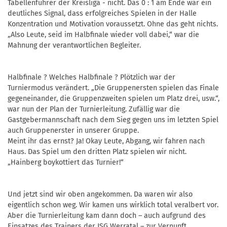
Tabellenführer der Kreisliga - nicht. Das 0 : 1 am Ende war ein
deutliches Signal, dass erfolgreiches Spielen in der Halle
Konzentration und Motivation voraussetzt. Ohne das geht nichts.
„Also Leute, seid im Halbfinale wieder voll dabei,“ war die
Mahnung der verantwortlichen Begleiter.
Halbfinale ? Welches Halbfinale ? Plötzlich war der
Turniermodus verändert. „Die Gruppenersten spielen das Finale
gegeneinander, die Gruppenzweiten spielen um Platz drei, usw.“,
war nun der Plan der Turnierleitung. Zufällig war die
Gastgebermannschaft nach dem Sieg gegen uns im letzten Spiel
auch Gruppenerster in unserer Gruppe.
Meint ihr das ernst? Ja! Okay Leute, Abgang, wir fahren nach
Haus. Das Spiel um den dritten Platz spielen wir nicht.
„Hainberg boykottiert das Turnier!“
Und jetzt sind wir oben angekommen. Da waren wir also
eigentlich schon weg. Wir kamen uns wirklich total veralbert vor.
Aber die Turnierleitung kam dann doch – auch aufgrund des
Einsatzes des Trainers der JSG Werratal – zur Vernunft.