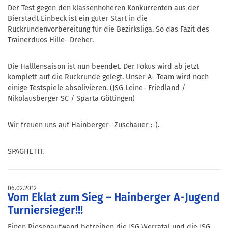
Der Test gegen den klassenhöheren Konkurrenten aus der
Bierstadt Einbeck ist ein guter Start in die
Rückrundenvorbereitung für die Bezirksliga. So das Fazit des
Trainerduos Hille- Dreher.
Die Halllensaison ist nun beendet. Der Fokus wird ab jetzt
komplett auf die Rückrunde gelegt. Unser A- Team wird noch
einige Testspiele absolivieren. (JSG Leine- Friedland /
Nikolausberger SC / Sparta Göttingen)
Wir freuen uns auf Hainberger- Zuschauer :-).
SPAGHETTI.
06.02.2012
Vom Eklat zum Sieg – Hainberger A-Jugend
Turniersieger!!!
Einen Riesenaufwand betreiben die JSG Werratal und die JSG