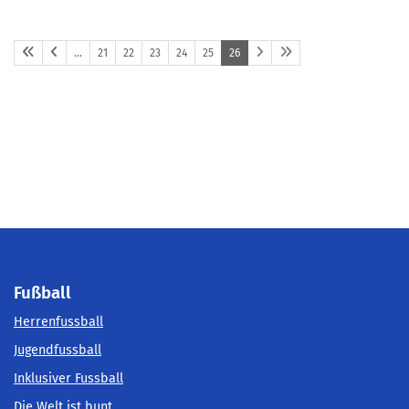
…
21
22
23
24
25
26
Fußball
Herrenfussball
Jugendfussball
Inklusiver Fussball
Die Welt ist bunt