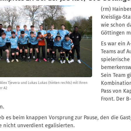
(rm) Hainber
Kreisliga-St
wie schon d
Göttingen mi
Es war ein A
Teams auf A
spielerische
bemerkenswe
Sein Team gi
Kombination
 Alex Tjevera und Lukas Lukas (hinten rechts) mit Ihren
er A2
Pass von Kap
Front. Der B
n.
eb es beim knappen Vorsprung zur Pause, den die Gas
 nicht unverdient egalisierten.