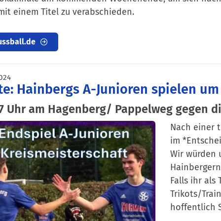
mit einem Titel zu verabschieden.
ussball.de
024
e: Hainbergs A-Junioren spielen um 
7 Uhr am Hagenberg/ Pappelweg gegen die
Nach einer t
im *Entschei
Wir würden u
Hainbergern
Falls ihr al
Trikots/Trai
hoffentlich 