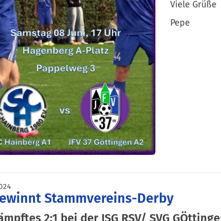
Viele Grüße
Pepe
024
gewinnt Stammvereins-Derby
mpftes 2:1 bei der JSG RSV/ SVG GÖtting