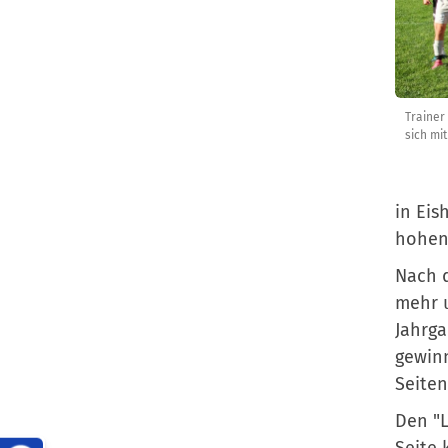
Trainer
sich mi
in Eis
hohen
Nach d
mehr u
Jahrga
gewinn
Seiten
Den "L
Seite 