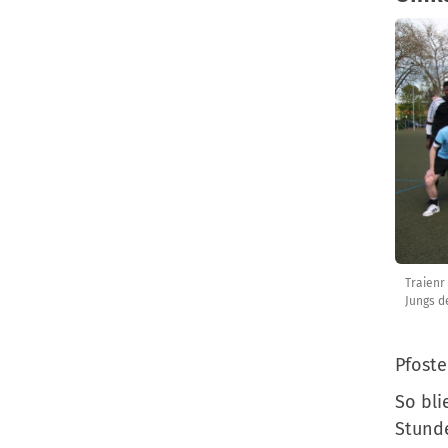
Traienr
Jungs d
Pfoste
So bli
Stunde