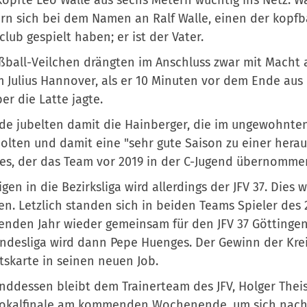
rn sich bei dem Namen an Ralf Walle, einen der kopfba
club gespielt haben; er ist der Vater.
ßball-Veilchen drängten im Anschluss zwar mit Macht
 Julius Hannover, als er 10 Minuten vor dem Ende aus
ber die Latte jagte.
e jubelten damit die Hainberger, die im ungewohnten 
olten und damit eine "sehr gute Saison zu einer her
s, der das Team vor 2019 in der C-Jugend übernommen
igen in die Bezirksliga wird allerdings der JFV 37. Dies
n. Letzlich standen sich in beiden Teams Spieler des 
den Jahr wieder gemeinsam für den JFV 37 Göttingen a
ndesliga wird dann Pepe Huenges. Der Gewinn der Krei
ttskarte in seinen neuen Job.
ddessen bleibt dem Trainerteam des JFV, Holger Thei
pokalfinale am kommenden Wochenende, um sich nach z