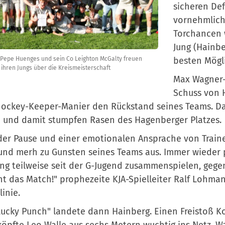
sicheren Def
vornehmlich
Torchancen w
Jung (Hainbe
besten Mögli
 Pepe Huenges und sein Co Leighton McGalty freuen
t ihren Jungs über die Kreismeisterschaft
Max Wagner-
Schuss von 
hockey-Keeper-Manier den Rückstand seines Teams. Das
 und damit stumpfen Rasen des Hagenberger Platzes.
er Pause und einer emotionalen Ansprache von Train
nd merh zu Gunsten seines Teams aus. Immer wieder pu
ng teilweise seit der G-Jugend zusammenspielen, gegens
t das Match!" prophezeite KJA-Spielleiter Ralf Lohma
linie.
ucky Punch" landete dann Hainberg. Einen Freistoß 
köpfte Leo Walle aus sechs Metern wuchtig ins Netz. Wal