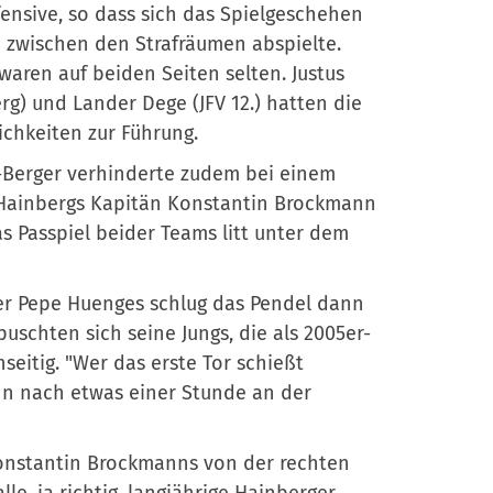
ensive, so dass sich das Spielgeschehen
 zwischen den Strafräumen abspielte.
aren auf beiden Seiten selten. Justus
rg) und Lander Dege (JFV 12.) hatten die
chkeiten zur Führung.
Berger verhinderte zudem bei einem
Hainbergs Kapitän Konstantin Brockmann
 Passpiel beider Teams litt unter dem
er Pepe Huenges schlug das Pendel dann
schten sich seine Jungs, die als 2005er-
eitig. "Wer das erste Tor schießt
nn nach etwas einer Stunde an der
Konstantin Brockmanns von der rechten
le, ja richtig, langjährige Hainberger