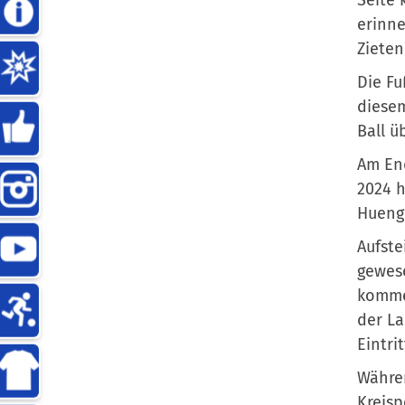
erinne
Zieten
Die Fu
diesem
Ball ü
Am End
2024 h
Huenge
Aufste
gewese
kommen
der La
Eintri
Währen
Kreis