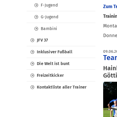
F-Jugend
Zum T
Traini
G-Jugend
Montag
Bambini
Donner
JFV 37
09.06.2
Inklusiver Fußball
Team
Die Welt ist bunt
Hain
Gött
Freizeitkicker
Kontaktliste aller Trainer