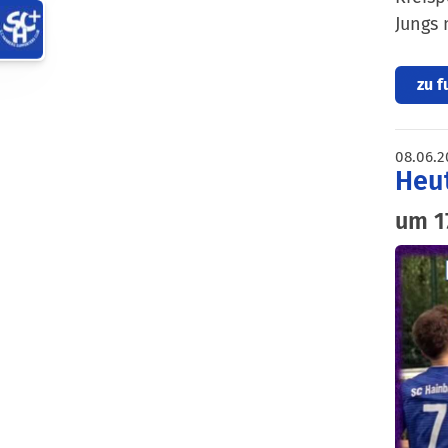
Jungs 
zu f
08.06.2
Heut
um 1