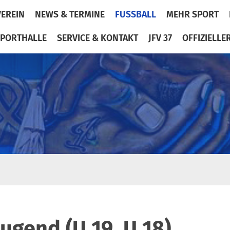
VEREIN
NEWS & TERMINE
FUSSBALL
MEHR SPORT
PORTHALLE
SERVICE & KONTAKT
JFV 37
OFFIZIELLE
Jugend (U 19, U 18)