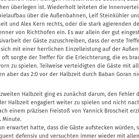
hen überlegen ist. Wiederholt leiteten die Innenvertei
ielaufbau über die Außenbahnen, Leif Steinkühler un
eit und Alex Kern rechts, oder die stark agierenden d
nner von Richthofen ein. Es war allein der gut eingeste
ivarbeit der Gäste zuzuschreiben, dass der erste Treffer
 sich mit einer herrlichen Einzelleistung auf der Auße
 oft sorgte der Treffer für die Erleichterung, die es b
orn zu spielen. Teilweise verteidigten die Gäste mit al
n aber das 2:0 vor der Halbzeit durch Baban Goran ni
 zweiten Halbzeit ging es zunächst darum, den Fehle
er Halbzeit engagiert weiter zu spielen und nicht na
ch einem präzisen Freistoß von Yannick Broscheit erzie
. Minute.
n erwartet hatte, dass die Gäste aufstecken würden, sa
uent defensiv und versuchten immer wieder mit allen