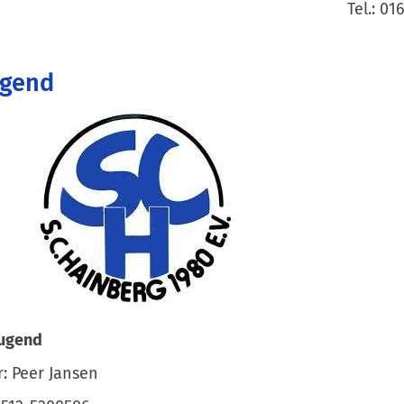
Tel.: 0
ugend
Jugend
r: Peer Jansen