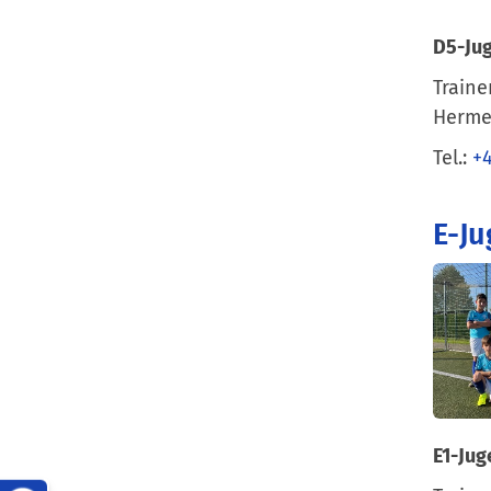
D5-Ju
Traine
Herme
Tel.:
+
E-J
E1-Jug