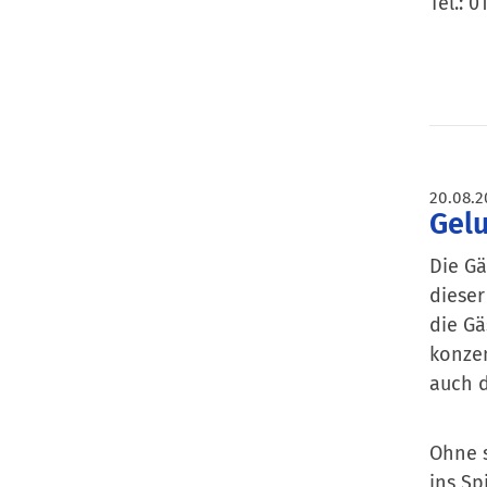
Tel.: 
20.08.2
Gelu
Die Gä
dieser
die Gä
konzen
auch d
Ohne s
ins Sp