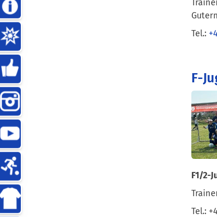
Traine
Guter
Tel.:
+4
F-J
F1/2-J
Traine
Tel.: 