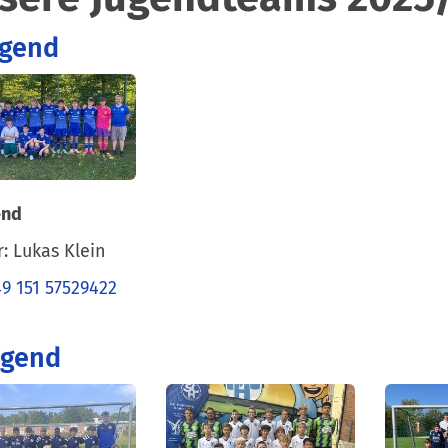
ugend
end
r: Lukas Klein
9 151 57529422
ugend