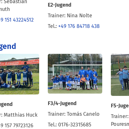
r: Sebastian
E2-Jugend
muth
Trainer: Nina Nolte
9 151 43224512
Tel.:
+49 176 84718 438
ugend
F3/4-Jugend
ugend
F5-Jug
Trainer: Tomás Canelo
r: Matthias Huck
Trainer
Poures
Tel.: 0176-32315685
+49 157 79723126