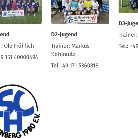
D3-Jug
gend
D2-Jugend
Trainer
r: Ole Fröhlich
Trainer: Markus
Tel.: +4
Kohlrautz
+49 151 40000494
Tel.: 49 171 5360818