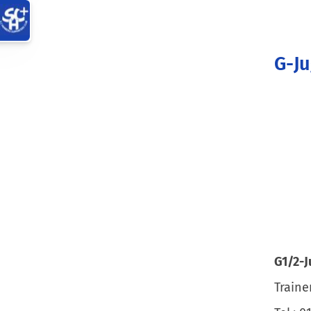
G-J
G1/2-
Traine