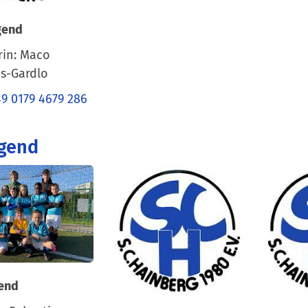
gend
rin: Maco
s-Gardlo
49 0179 4679 286
ugend
end