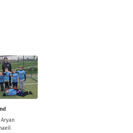
end
: Aryan
maeil