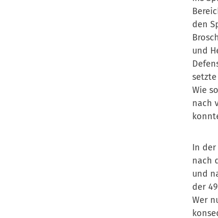
Bereic
den Sp
Brosch
und He
Defens
setzte
Wie so
nach v
konnte
In der
nach d
und na
der 49
Wer nu
konseq