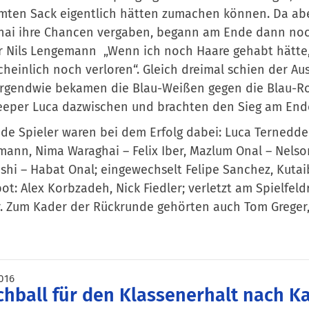
ten Sack eigentlich hätten zumachen können. Da abe
ai ihre Chancen vergaben, begann am Ende dann noch 
r Nils Lengemann „Wenn ich noch Haare gehabt hätte, 
heinlich noch verloren“. Gleich dreimal schien der Au
irgendwie bekamen die Blau-Weißen gegen die Blau-R
eeper Luca dazwischen und brachten den Sieg am End
de Spieler waren bei dem Erfolg dabei: Luca Ternedde 
ann, Nima Waraghai – Felix Iber, Mazlum Onal – Nelso
shi – Habat Onal; eingewechselt Felipe Sanchez, Kutai
ot: Alex Korbzadeh, Nick Fiedler; verletzt am Spielfeld
. Zum Kader der Rückrunde gehörten auch Tom Greger,
016
hball für den Klassenerhalt nach K