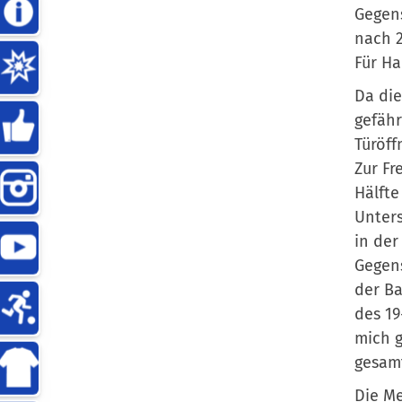
Gegens
nach 2
Für Ha
Da die
gefähr
Türöff
Zur Fr
Hälfte
Unters
in der
Gegens
der Ba
des 19
mich g
gesamt
Die Me