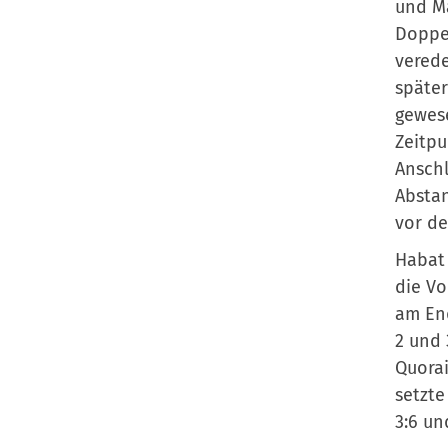
und Ma
Doppel
verede
später
gewese
Zeitpu
Anschl
Abstan
vor de
Habat 
die Vo
am End
2 und 
Quorai
setzte
3:6 un