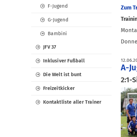
F-Jugend
Zum T
Traini
G-Jugend
Montag
Bambini
Donner
JFV 37
12.06.2
Inklusiver Fußball
A-Ju
Die Welt ist bunt
2:1-S
Freizeitkicker
Kontaktliste aller Trainer