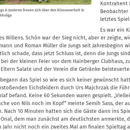
Kontrahent 
Beobachter z
gs A-Junioren freuen sich über den Klassenerhalt in
irksliga
letztes Spie
Es war ein K
es Willens. Schön war der Sieg nicht, aber er zeigte, w
ann und Roman Müller die Jungs seit Jahresbeginn wi
tlich schade, dass jetzt Schluss ist, denn die Jungs 
 bei der kleinen Feier vor dem Hainberger Clubhaus, zu 
 Eltern Salate und der Verein die Getränke beisteuerte
begann das Spiel so wie es sich keiner gewünscht hatt
stoßenden Eichsfeldern durch Urs Majchrzak die Führ
hlaf befand. Keine 60 Sekunden waren gespielt. „Vielle
che von Nils noch im Kopf“ meinte Semih Sass, der au
. Nach 10 Minuten hatten sich die Gäste dann ins Spiel
Onal, dem man zunächst am deutlichsten anmerkte, da
n Jahr nicht noch ein zweites Mal am finalen Spieltag a