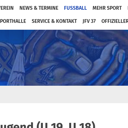
VEREIN
NEWS & TERMINE
FUSSBALL
MEHR SPORT
PORTHALLE
SERVICE & KONTAKT
JFV 37
OFFIZIELLE
Jugend (U 19, U 18)