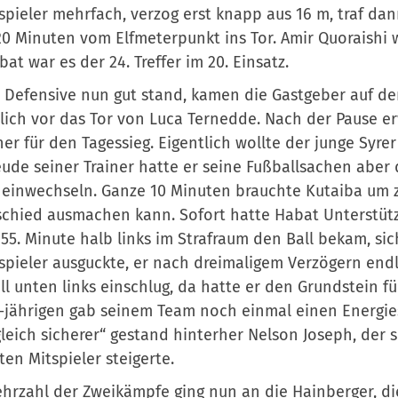
pieler mehrfach, verzog erst knapp aus 16 m, traf dan
0 Minuten vom Elfmeterpunkt ins Tor. Amir Quoraishi 
bat war es der 24. Treffer im 20. Einsatz.
 Defensive nun gut stand, kamen die Gastgeber auf de
lich vor das Tor von Luca Ternedde. Nach der Pause er
ner für den Tagessieg. Eigentlich wollte der junge Syre
eude seiner Trainer hatte er seine Fußballsachen aber 
 einwechseln. Ganze 10 Minuten brauchte Kutaiba um z
chied ausmachen kann. Sofort hatte Habat Unterstützu
 55. Minute halb links im Strafraum den Ball bekam, 
pieler ausguckte, er nach dreimaligem Verzögern endl
ll unten links einschlug, da hatte er den Grundstein für
-jährigen gab seinem Team noch einmal einen Energies
leich sicherer“ gestand hinterher Nelson Joseph, der s
en Mitspieler steigerte.
hrzahl der Zweikämpfe ging nun an die Hainberger, di