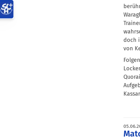
berühm
Waragh
Traine
wahrsc
doch 
von K
Folgen
Lockem
Quorai
Aufgeb
Kassar
05.06.2
Matc