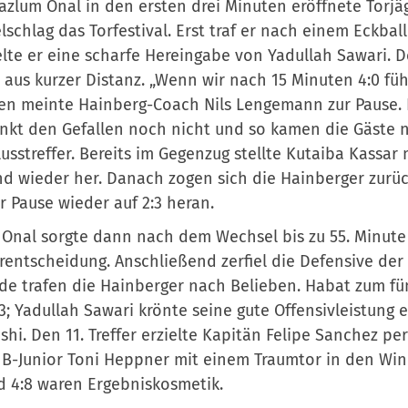
zlum Onal in den ersten drei Minuten eröffnete Torj
schlag das Torfestival. Erst traf er nach einem Eckba
lte er eine scharfe Hereingabe von Yadullah Sawari. D
 aus kurzer Distanz. „Wenn wir nach 15 Minuten 4:0 f
n meinte Hainberg-Coach Nils Lengemann zur Pause. 
nkt den Gefallen noch nicht und so kamen die Gäste 
usstreffer. Bereits im Gegenzug stellte Kutaiba Kassa
d wieder her. Danach zogen sich die Hainberger zurü
r Pause wieder auf 2:3 heran.
Onal sorgte dann nach dem Wechsel bis zu 55. Minute 
rentscheidung. Anschließend zerfiel die Defensive de
e trafen die Hainberger nach Belieben. Habat zum fün
3; Yadullah Sawari krönte seine gute Offensivleistung
shi. Den 11. Treffer erzielte Kapitän Felipe Sanchez p
 B-Junior Toni Heppner mit einem Traumtor in den Wink
d 4:8 waren Ergebniskosmetik.