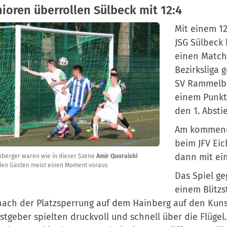
nioren überrollen Sülbeck mit 12:4
Mit einem 12
JSG Sülbeck 
einen Matchb
Bezirksliga g
SV Rammelber
einem Punkt
den 1. Absti
Am kommend
beim JFV Eic
dann mit ei
nberger waren wie in dieser Szene
Amir Quoraishi
en Gästen meist einen Moment voraus
Das Spiel ge
einem Blitzs
nach der Platzsperrung auf dem Hainberg auf den Kuns
stgeber spielten druckvoll und schnell über die Flüge