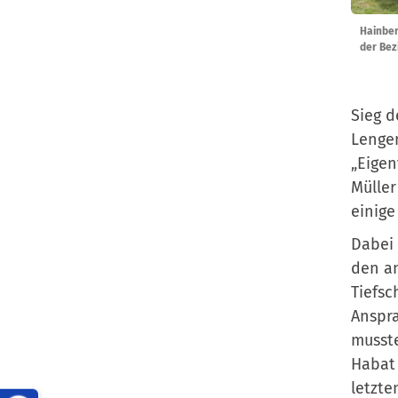
Hainber
der Bez
Sieg d
Lengem
„Eigen
Müller
einige
Dabei 
den an
Tiefsc
Anspra
musste
Habat 
letzte