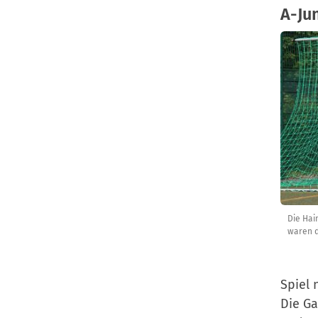
A-Ju
Die Hai
waren d
Spiel 
Die Ga