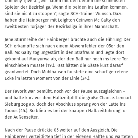
Donnelly Tjivera. „Wir haben mit den beiden die schnellsten
Spieler der Bezirksliga. Wenn die beiden ins Laufen kommen,
sind sie nicht zu stoppen“, sagte SCH-Trainer Wünsch. Dazu
haben die Hainberger mit Leighton Ceinwen Mc Galty den
zweitbesten Torjäger der Bezirksliga in ihrer Mannschaft.
Jene Sturmreihe der Hainberger brachte auch die Führung. Der
SCH erkämpfte sich nach einem Abwehrfehler der 05er den
Ball. Mc Galty zog ungestört in den Strafraum und legte dort
gekonnt auf Munyurwa ab, der den Ball nur noch ins leere Tor
einschieben musste (19.). Fast hätten die Gäste kurz darauf
geantwortet. Doch Mühlhausen faustete eine scharf getretene
Ecke im letzten Moment von der Linie (24.).
Der Favorit war bemüht, noch vor der Pause auszugleichen –
und hatte kurz vor dem Halbzeitpfiff die große Chance. Lennart
Sieburg zog ab, doch der Abschluss sprang von der Latte ins
Toraus (45.). So blieb es bei der knappen Halbzeitführung für
den Außenseiter.
Nach der Pause drückte 05 weiter auf den Ausgleich. Die
Hainberger verteidigten tief in der eigenen Hälfte und warteten