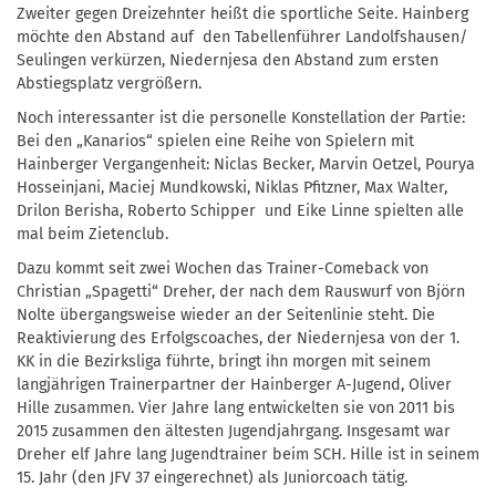
Zweiter gegen Dreizehnter heißt die sportliche Seite. Hainberg
möchte den Abstand auf den Tabellenführer Landolfshausen/
Seulingen verkürzen, Niedernjesa den Abstand zum ersten
Abstiegsplatz vergrößern.
Noch interessanter ist die personelle Konstellation der Partie:
Bei den „Kanarios“ spielen eine Reihe von Spielern mit
Hainberger Vergangenheit: Niclas Becker, Marvin Oetzel, Pourya
Hosseinjani, Maciej Mundkowski, Niklas Pfitzner, Max Walter,
Drilon Berisha, Roberto Schipper und Eike Linne spielten alle
mal beim Zietenclub.
Dazu kommt seit zwei Wochen das Trainer-Comeback von
Christian „Spagetti“ Dreher, der nach dem Rauswurf von Björn
Nolte übergangsweise wieder an der Seitenlinie steht. Die
Reaktivierung des Erfolgscoaches, der Niedernjesa von der 1.
KK in die Bezirksliga führte, bringt ihn morgen mit seinem
langjährigen Trainerpartner der Hainberger A-Jugend, Oliver
Hille zusammen. Vier Jahre lang entwickelten sie von 2011 bis
2015 zusammen den ältesten Jugendjahrgang. Insgesamt war
Dreher elf Jahre lang Jugendtrainer beim SCH. Hille ist in seinem
15. Jahr (den JFV 37 eingerechnet) als Juniorcoach tätig.