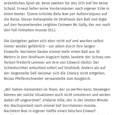
ordentliches Spiel ab. Beim zweiten Tor des SCH traf ihn keine
Schuld. Erneut liefen seine Vordermänner nach eigener Ecke in
einen Konter. Tjivera schickte Bela Noe per Außenristpass auf
die Reise. Dieser behauptete im Strafraum den Ball und legte
auf den heraneilenden Leighton Ceinwen Mc Galty, der nur noch
den Fuß hinhalten musste (63.).
Die Gastgeber gaben sich aber nicht auf und wurden selbst
immer wieder gefährlich – vor allem durch ihre langen
Einwürfe. Nachdem Daube einmal mehr einen Ball aus 30
Metern in den Strafraum bugsiert hatte, landete der Schuss von
Torben Frederik Lemmer am Arm von Edward Obilici. Der
Schiedsrichter entschied sofort auf Strafstoß. Anders als auf
der Gegenseite ließ Geismar sich die Chance nicht entgehen.
Niclas Pfeifenschneider verwandelte zum Ausgleich.
„Wir haben niemanden im Team, der so werfen kann. Deswegen
können wir solche Situationen auch nicht simulieren und wirken
dabei oft ungeordnet“, erklärte Hille, der in der letzten Minute
der Nachspielzeit noch einmal tief durchatmen musste.
Nachdem Noe in eigener Hälfte einen falschen Einwurf