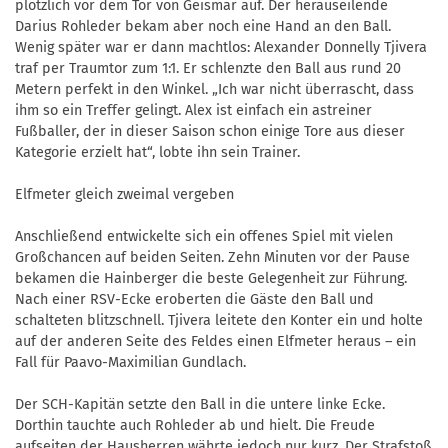
plötzlich vor dem Tor von Geismar auf. Der herauseilende
Darius Rohleder bekam aber noch eine Hand an den Ball.
Wenig später war er dann machtlos: Alexander Donnelly Tjivera
traf per Traumtor zum 1:1. Er schlenzte den Ball aus rund 20
Metern perfekt in den Winkel. „Ich war nicht überrascht, dass
ihm so ein Treffer gelingt. Alex ist einfach ein astreiner
Fußballer, der in dieser Saison schon einige Tore aus dieser
Kategorie erzielt hat“, lobte ihn sein Trainer.
Elfmeter gleich zweimal vergeben
Anschließend entwickelte sich ein offenes Spiel mit vielen
Großchancen auf beiden Seiten. Zehn Minuten vor der Pause
bekamen die Hainberger die beste Gelegenheit zur Führung.
Nach einer RSV-Ecke eroberten die Gäste den Ball und
schalteten blitzschnell. Tjivera leitete den Konter ein und holte
auf der anderen Seite des Feldes einen Elfmeter heraus – ein
Fall für Paavo-Maximilian Gundlach.
Der SCH-Kapitän setzte den Ball in die untere linke Ecke.
Dorthin tauchte auch Rohleder ab und hielt. Die Freude
aufseiten der Hausherren währte jedoch nur kurz. Der Strafstoß