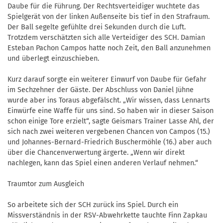
Daube für die Führung. Der Rechtsverteidiger wuchtete das
Spielgerät von der linken Außenseite bis tief in den Strafraum.
Der Ball segelte gefühlte drei Sekunden durch die Luft.
Trotzdem verschätzten sich alle Verteidiger des SCH. Damian
Esteban Pachon Campos hatte noch Zeit, den Ball anzunehmen
und überlegt einzuschieben.
Kurz darauf sorgte ein weiterer Einwurf von Daube für Gefahr
im Sechzehner der Gäste. Der Abschluss von Daniel Jühne
wurde aber ins Toraus abgefälscht. „Wir wissen, dass Lennarts
Einwürfe eine Waffe für uns sind. So haben wir in dieser Saison
schon einige Tore erzielt“, sagte Geismars Trainer Lasse Ahl, der
sich nach zwei weiteren vergebenen Chancen von Campos (15.)
und Johannes-Bernard-Friedrich Buschermöhle (16.) aber auch
über die Chancenverwertung ärgerte. „Wenn wir direkt
nachlegen, kann das Spiel einen anderen Verlauf nehmen.“
Traumtor zum Ausgleich
So arbeitete sich der SCH zurück ins Spiel. Durch ein
Missverständnis in der RSV-Abwehrkette tauchte Finn Zapkau