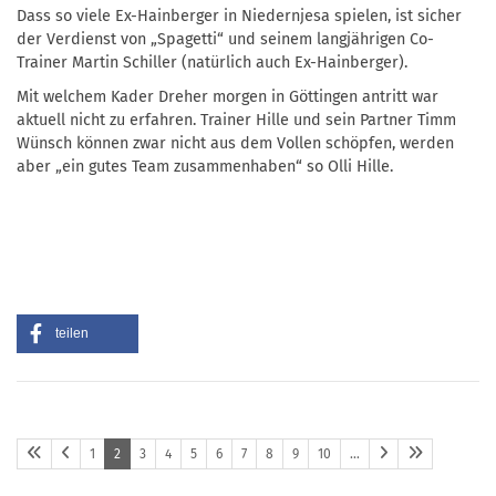
Dass so viele Ex-Hainberger in Niedernjesa spielen, ist sicher
der Verdienst von „Spagetti“ und seinem langjährigen Co-
Trainer Martin Schiller (natürlich auch Ex-Hainberger).
Mit welchem Kader Dreher morgen in Göttingen antritt war
aktuell nicht zu erfahren. Trainer Hille und sein Partner Timm
Wünsch können zwar nicht aus dem Vollen schöpfen, werden
aber „ein gutes Team zusammenhaben“ so Olli Hille.
teilen
1
2
3
4
5
6
7
8
9
10
…