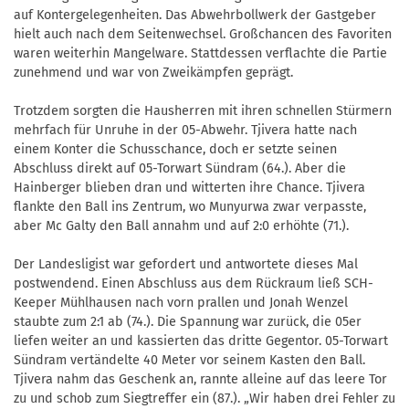
auf Kontergelegenheiten. Das Abwehrbollwerk der Gastgeber
hielt auch nach dem Seitenwechsel. Großchancen des Favoriten
waren weiterhin Mangelware. Stattdessen verflachte die Partie
zunehmend und war von Zweikämpfen geprägt.
Trotzdem sorgten die Hausherren mit ihren schnellen Stürmern
mehrfach für Unruhe in der 05-Abwehr. Tjivera hatte nach
einem Konter die Schusschance, doch er setzte seinen
Abschluss direkt auf 05-Torwart Sündram (64.). Aber die
Hainberger blieben dran und witterten ihre Chance. Tjivera
flankte den Ball ins Zentrum, wo Munyurwa zwar verpasste,
aber Mc Galty den Ball annahm und auf 2:0 erhöhte (71.).
Der Landesligist war gefordert und antwortete dieses Mal
postwendend. Einen Abschluss aus dem Rückraum ließ SCH-
Keeper Mühlhausen nach vorn prallen und Jonah Wenzel
staubte zum 2:1 ab (74.). Die Spannung war zurück, die 05er
liefen weiter an und kassierten das dritte Gegentor. 05-Torwart
Sündram vertändelte 40 Meter vor seinem Kasten den Ball.
Tjivera nahm das Geschenk an, rannte alleine auf das leere Tor
zu und schob zum Siegtreffer ein (87.). „Wir haben drei Fehler zu