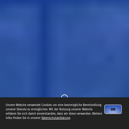
Unsere Website verwendet Cookies um eine bestmögliche Bereitstellung
OK
unserer Dienste zu ermöglichen. Mit der Nutzung unserer Website
erklären Sie sich damit einverstanden, dass wir diese verwenden. Weitere
Infos finden Sie in unserer
Datenschutzerklärung
.