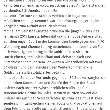
vermeidbaren Gegentoren bewiesen die Jungs Moral und
kämpften sich eindrucksvoll zurück ins Spiel. Am Ende stand ein
verdientes 3:3-Unentschieden. Ein
Lattentreffer kurz vor Schluss verhinderte sogar noch den
möglichen 4:3-Sieg. Dennoch war die Leistungssteigerung im
Vergleich zum Auftakt deutlich sichtbar.
Mit neuem Selbstbewusstsein wollten die jungen Kicker des
Jahrgangs 2015 Einsatz, Intensität und die nötige Aggressivität
auf dem engen Court in die kommenden Spiele gegen den 1. FC
Wolfsburg und Chemie Leipzig mitnehmen, mit dem klaren Ziel,
sich vorzeitig den Einzug in die Goldrunde zu sichern.
Durch einen guten Spielaufbau und Zielstrebigkeit und
Entschlossenheit vor dem Tor wurden wir schließlich mit zwei
6:1-Siegen und dem gleichzeitigen Weiterkommen in die
Goldrunde als Erstplatzierter belohnt.
Im letzten Spiel der Vorrunde gegen den SC Staaken sorgten die
lautstarken Kommentare und Zurufe der Eltern der Staaken-
Spieler nach unserer zwischenzeitlichen Führung für
zunehmende Unruhe im Spiel. Dadurch wurden sowohl die
Spieler als auch der Schiedsrichter spürbar beeinflusst. Dies
zeigte sich in zahlreichen kleinen Fouls und Provokationen auf
dem Feld und spiegelte sich letztlich auch im Endstand von 2:4