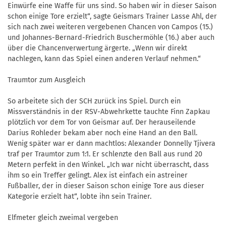
Einwürfe eine Waffe für uns sind. So haben wir in dieser Saison
schon einige Tore erzielt“, sagte Geismars Trainer Lasse Ahl, der
sich nach zwei weiteren vergebenen Chancen von Campos (15.)
und Johannes-Bernard-Friedrich Buschermöhle (16.) aber auch
über die Chancenverwertung ärgerte. „Wenn wir direkt
nachlegen, kann das Spiel einen anderen Verlauf nehmen.“
Traumtor zum Ausgleich
So arbeitete sich der SCH zurück ins Spiel. Durch ein
Missverständnis in der RSV-Abwehrkette tauchte Finn Zapkau
plötzlich vor dem Tor von Geismar auf. Der herauseilende
Darius Rohleder bekam aber noch eine Hand an den Ball.
Wenig später war er dann machtlos: Alexander Donnelly Tjivera
traf per Traumtor zum 1:1. Er schlenzte den Ball aus rund 20
Metern perfekt in den Winkel. „Ich war nicht überrascht, dass
ihm so ein Treffer gelingt. Alex ist einfach ein astreiner
Fußballer, der in dieser Saison schon einige Tore aus dieser
Kategorie erzielt hat“, lobte ihn sein Trainer.
Elfmeter gleich zweimal vergeben