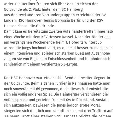
wider. Die Berliner freuten sich über das Erreichen der
Goldrunde als 2. Platz hinter dem SC Hainberg.
Aus den zwei anderen Vorrundengruppen erreichten der SV
Emden, HSC Hannover, Tennis Borussia Berlin und der KSV
Hessen Kassel die Goldrunde.
Damit kam es bereits zum zweiten Aufeinandertreffen innerhalb
einer Woche mit dem KSV Hessen Kassel. Nach der Niederlage
am vergangenen Wochenende beim 1. Hofeditz Wintercup
waren die Jungs hochmotiviert, es diesmal besser zu machen. In
einem intensiven und spielerisch starken Duell auf Augenhöhe
zeigten sie von Beginn an Entschlossenheit und belohnten sich
schließlich mit einem verdienten 5:3-Erfolg.
Der HSC Hannover wartete anschließend als zweiter Gegner in
der Goldrunde. Beim eigenen Turnier in Reinhausen hatte man
noch souverän mit 6:1 gewonnen, doch dieses Mal entwickelte
sich ein völlig anderes Spiel. Die Hainberger verschliefen die
Anfangsphase und gerieten früh mit 0:4 in Rückstand. Anstatt
sich aufzugeben, bewiesen die Jungs jedoch große Moral,
steigerten sich deutlich und kämpften sich mit drei Treffern auf
3:4 heran. Trotz einer starken Schlussphase reichte die Zeit am