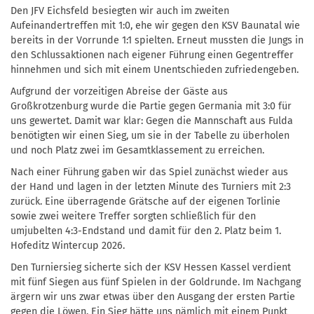
Den JFV Eichsfeld besiegten wir auch im zweiten
Aufeinandertreffen mit 1:0, ehe wir gegen den KSV Baunatal wie
bereits in der Vorrunde 1:1 spielten. Erneut mussten die Jungs in
den Schlussaktionen nach eigener Führung einen Gegentreffer
hinnehmen und sich mit einem Unentschieden zufriedengeben.
Aufgrund der vorzeitigen Abreise der Gäste aus
Großkrotzenburg wurde die Partie gegen Germania mit 3:0 für
uns gewertet. Damit war klar: Gegen die Mannschaft aus Fulda
benötigten wir einen Sieg, um sie in der Tabelle zu überholen
und noch Platz zwei im Gesamtklassement zu erreichen.
Nach einer Führung gaben wir das Spiel zunächst wieder aus
der Hand und lagen in der letzten Minute des Turniers mit 2:3
zurück. Eine überragende Grätsche auf der eigenen Torlinie
sowie zwei weitere Treffer sorgten schließlich für den
umjubelten 4:3-Endstand und damit für den 2. Platz beim 1.
Hofeditz Wintercup 2026.
Den Turniersieg sicherte sich der KSV Hessen Kassel verdient
mit fünf Siegen aus fünf Spielen in der Goldrunde. Im Nachgang
ärgern wir uns zwar etwas über den Ausgang der ersten Partie
gegen die Löwen. Ein Sieg hätte uns nämlich mit einem Punkt