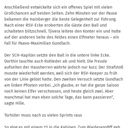
Anschließend entwickelte sich ein offenes Spiel mit vielen
Großchancen auf beiden Seiten. Zehn Minuten vor der Pause
bekamen die Hainberger die beste Gelegenheit zur Führung.
Nach einer RSV-Ecke eroberten die Gäste den Ball und
schalteten blitzschnell. Tjivera leitete den Konter ein und holte
auf der anderen Seite des Feldes einen Elfmeter heraus – ein
Fall für Paavo-Maximilian Gundlach.
Der SCH-Kapitän setzte den Ball in die untere linke Ecke.
Dorthin tauchte auch Rohleder ab und hielt. Die Freude
aufseiten der Hausherren währte jedoch nur kurz. Der Strafstoß
musste wiederholt werden, weil sich der RSV-Keeper zu früh
von der Linie gelöst hatte. Den zweiten Versuch setzte Gundlach
am linken Pfosten vorbei. „Ich glaube, er hat die ganze Saison
noch keinen Elfer verschossen, und heute gleich zwei. Aber
manchmal hat man eben solche Tage, das kann passieren“,
sagte Hille.
Torhüter muss nach zu vielen Sprints raus
So ging es mit einem 1:1 in die Kabinen. Zum Wiederanpfiff gab