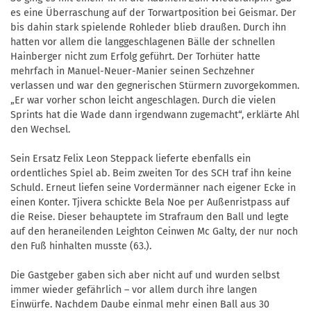
es eine Überraschung auf der Torwartposition bei Geismar. Der
bis dahin stark spielende Rohleder blieb draußen. Durch ihn
hatten vor allem die langgeschlagenen Bälle der schnellen
Hainberger nicht zum Erfolg geführt. Der Torhüter hatte
mehrfach in Manuel-Neuer-Manier seinen Sechzehner
verlassen und war den gegnerischen Stürmern zuvorgekommen.
„Er war vorher schon leicht angeschlagen. Durch die vielen
Sprints hat die Wade dann irgendwann zugemacht“, erklärte Ahl
den Wechsel.
Sein Ersatz Felix Leon Steppack lieferte ebenfalls ein
ordentliches Spiel ab. Beim zweiten Tor des SCH traf ihn keine
Schuld. Erneut liefen seine Vordermänner nach eigener Ecke in
einen Konter. Tjivera schickte Bela Noe per Außenristpass auf
die Reise. Dieser behauptete im Strafraum den Ball und legte
auf den heraneilenden Leighton Ceinwen Mc Galty, der nur noch
den Fuß hinhalten musste (63.).
Die Gastgeber gaben sich aber nicht auf und wurden selbst
immer wieder gefährlich – vor allem durch ihre langen
Einwürfe. Nachdem Daube einmal mehr einen Ball aus 30