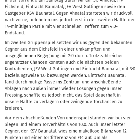
In der Vorrunde am Samstag trafen wir auf SG Ahnatal, JFV
Eichsfeld, Eintracht Baunatal, JFV West Göttingen sowie den
Gastgeber KSV Baunatal. Gegen Ahnatal starteten wir druckvoll
nach vorne, belohnten uns jedoch erst in der zweiten Hälfte der
14-minütigen Partie mit vier schnellen Treffern zum 4:0-
Endstand.
Im zweiten Gruppenspiel setzten wir uns gegen den bekannten
Gegner aus dem Eichsfeld in einer umkämpften und
ausgeglichenen Begegnung mit 2:0 durch. Trotz zahlreicher
ungenutzter Chancen konnten auch die nächsten beiden
Kontrahenten, JFV West Göttingen und Eintracht Baunatal, mit 3:0
beziehungsweise 1:0 bezwungen werden. Eintracht Baunatal
fand durch mutige Pässe ins Zentrum und anschließende
Ablagen nach außen immer wieder Lösungen gegen unser
Pressing, schaffte es jedoch nicht, das Spiel dauerhaft in
unsere Hälfte zu verlagern oder zwingende Torchancen zu
kreieren.
Vor dem abschließenden Vorrundenspiel standen wir bei vier
Siegen und einem Torverhältnis von 10:0. Auch unser letzter
Gegner, der KSV Baunatal, wies eine makellose Bilanz von 12
Punkten und einer Tordifferenz von +14 auf. Um als