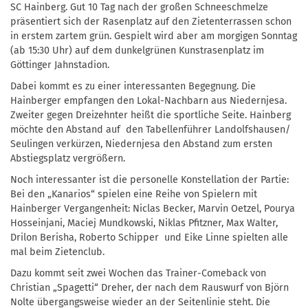
SC Hainberg. Gut 10 Tag nach der großen Schneeschmelze
präsentiert sich der Rasenplatz auf den Zietenterrassen schon
in erstem zartem grün. Gespielt wird aber am morgigen Sonntag
(ab 15:30 Uhr) auf dem dunkelgrünen Kunstrasenplatz im
Göttinger Jahnstadion.
Dabei kommt es zu einer interessanten Begegnung. Die
Hainberger empfangen den Lokal-Nachbarn aus Niedernjesa.
Zweiter gegen Dreizehnter heißt die sportliche Seite. Hainberg
möchte den Abstand auf den Tabellenführer Landolfshausen/
Seulingen verkürzen, Niedernjesa den Abstand zum ersten
Abstiegsplatz vergrößern.
Noch interessanter ist die personelle Konstellation der Partie:
Bei den „Kanarios“ spielen eine Reihe von Spielern mit
Hainberger Vergangenheit: Niclas Becker, Marvin Oetzel, Pourya
Hosseinjani, Maciej Mundkowski, Niklas Pfitzner, Max Walter,
Drilon Berisha, Roberto Schipper und Eike Linne spielten alle
mal beim Zietenclub.
Dazu kommt seit zwei Wochen das Trainer-Comeback von
Christian „Spagetti“ Dreher, der nach dem Rauswurf von Björn
Nolte übergangsweise wieder an der Seitenlinie steht. Die