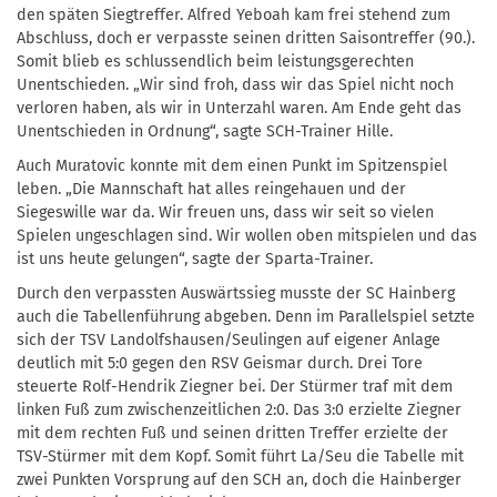
den späten Siegtreffer. Alfred Yeboah kam frei stehend zum
Abschluss, doch er verpasste seinen dritten Saisontreffer (90.).
Somit blieb es schlussendlich beim leistungsgerechten
Unentschieden. „Wir sind froh, dass wir das Spiel nicht noch
verloren haben, als wir in Unterzahl waren. Am Ende geht das
Unentschieden in Ordnung“, sagte SCH-Trainer Hille.
Auch Muratovic konnte mit dem einen Punkt im Spitzenspiel
leben. „Die Mannschaft hat alles reingehauen und der
Siegeswille war da. Wir freuen uns, dass wir seit so vielen
Spielen ungeschlagen sind. Wir wollen oben mitspielen und das
ist uns heute gelungen“, sagte der Sparta-Trainer.
Durch den verpassten Auswärtssieg musste der SC Hainberg
auch die Tabellenführung abgeben. Denn im Parallelspiel setzte
sich der TSV Landolfshausen/Seulingen auf eigener Anlage
deutlich mit 5:0 gegen den RSV Geismar durch. Drei Tore
steuerte Rolf-Hendrik Ziegner bei. Der Stürmer traf mit dem
linken Fuß zum zwischenzeitlichen 2:0. Das 3:0 erzielte Ziegner
mit dem rechten Fuß und seinen dritten Treffer erzielte der
TSV-Stürmer mit dem Kopf. Somit führt La/Seu die Tabelle mit
zwei Punkten Vorsprung auf den SCH an, doch die Hainberger