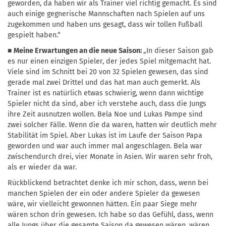
geworden, da haben wir als Trainer viel richtig gemacht. Es sind
auch einige gegnerische Mannschaften nach Spielen auf uns
zugekommen und haben uns gesagt, dass wir tollen Fußball
gespielt haben.“
■
Meine Erwartungen an die neue Saison:
„In dieser Saison gab
es nur einen einzigen Spieler, der jedes Spiel mitgemacht hat.
Viele sind im Schnitt bei 20 von 32 Spielen gewesen, das sind
gerade mal zwei Drittel und das hat man auch gemerkt. Als
Trainer ist es natürlich etwas schwierig, wenn dann wichtige
Spieler nicht da sind, aber ich verstehe auch, dass die Jungs
ihre Zeit ausnutzen wollen. Bela Noe und Lukas Pampe sind
zwei solcher Fälle. Wenn die da waren, hatten wir deutlich mehr
Stabilität im Spiel. Aber Lukas ist im Laufe der Saison Papa
geworden und war auch immer mal angeschlagen. Bela war
zwischendurch drei, vier Monate in Asien. Wir waren sehr froh,
als er wieder da war.
Rückblickend betrachtet denke ich mir schon, dass, wenn bei
manchen Spielen der ein oder andere Spieler da gewesen
wäre, wir vielleicht gewonnen hätten. Ein paar Siege mehr
wären schon drin gewesen. Ich habe so das Gefühl, dass, wenn
alle Jungs über die gesamte Saison da gewesen wären, wären