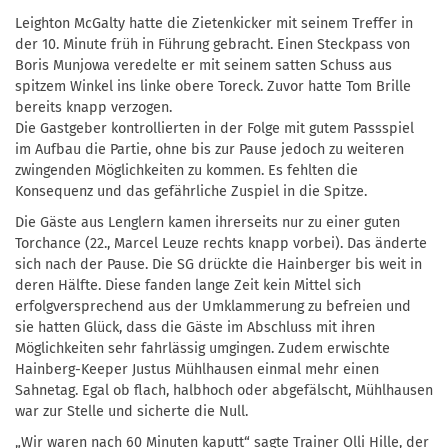
Leighton McGalty hatte die Zietenkicker mit seinem Treffer in
der 10. Minute früh in Führung gebracht. Einen Steckpass von
Boris Munjowa veredelte er mit seinem satten Schuss aus
spitzem Winkel ins linke obere Toreck. Zuvor hatte Tom Brille
bereits knapp verzogen.
Die Gastgeber kontrollierten in der Folge mit gutem Passspiel
im Aufbau die Partie, ohne bis zur Pause jedoch zu weiteren
zwingenden Möglichkeiten zu kommen. Es fehlten die
Konsequenz und das gefährliche Zuspiel in die Spitze.
Die Gäste aus Lenglern kamen ihrerseits nur zu einer guten
Torchance (22., Marcel Leuze rechts knapp vorbei). Das änderte
sich nach der Pause. Die SG drückte die Hainberger bis weit in
deren Hälfte. Diese fanden lange Zeit kein Mittel sich
erfolgversprechend aus der Umklammerung zu befreien und
sie hatten Glück, dass die Gäste im Abschluss mit ihren
Möglichkeiten sehr fahrlässig umgingen. Zudem erwischte
Hainberg-Keeper Justus Mühlhausen einmal mehr einen
Sahnetag. Egal ob flach, halbhoch oder abgefälscht, Mühlhausen
war zur Stelle und sicherte die Null.
„Wir waren nach 60 Minuten kaputt“ sagte Trainer Olli Hille, der