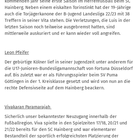
kommenden Jahr seine erste Saison im Herrenfußball beim SC
Hainberg. Neben einem eiskalten Torinstinkt hat der 19-Jährige
auch die Torjägerkanone der B-Jugend Landesliga 22/23 mit 38
Treffern in seiner Vita stehen. Die Verletzungen, die Luis in der
letzten Saison noch teilweise ausgebremst hatten, sind
mittlerweile auskuriert und er kann wieder voll angreifen.
Leon Pfeifer
Der gebürtige Kölner lief in seiner Jugendzeit unter anderem für
die U17-Junioren-Bundesligamannschaft von Fortuna Düsseldorf
auf. Bis zuletzt war er als Führungsspieler beim SV Puma
Göttingen in der 1. Kreisklasse gesetzt und wird von nun an die
rechte Defensivseite auf dem Hainberg beackern.
Vivakaran Paramarajah
Sicherlich unser bekanntester Neuzugang innerhalb der
Fußballregion. Viva spielte in den Spielzeiten 17/18, 20/21 und
21/22 bereits für den SC Hainberg und war elementarer
Bestandteil der sportlich erfolgreichsten Platzierung der