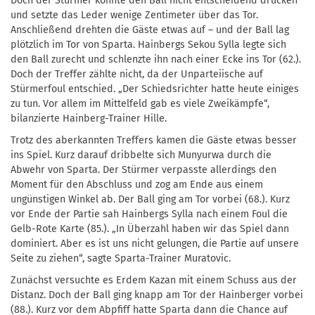
Doch der Stürmer konnte den Ball nicht entscheidend drücken
und setzte das Leder wenige Zentimeter über das Tor.
Anschließend drehten die Gäste etwas auf – und der Ball lag
plötzlich im Tor von Sparta. Hainbergs Sekou Sylla legte sich
den Ball zurecht und schlenzte ihn nach einer Ecke ins Tor (62.).
Doch der Treffer zählte nicht, da der Unparteiische auf
Stürmerfoul entschied. „Der Schiedsrichter hatte heute einiges
zu tun. Vor allem im Mittelfeld gab es viele Zweikämpfe“,
bilanzierte Hainberg-Trainer Hille.
Trotz des aberkannten Treffers kamen die Gäste etwas besser
ins Spiel. Kurz darauf dribbelte sich Munyurwa durch die
Abwehr von Sparta. Der Stürmer verpasste allerdings den
Moment für den Abschluss und zog am Ende aus einem
ungünstigen Winkel ab. Der Ball ging am Tor vorbei (68.). Kurz
vor Ende der Partie sah Hainbergs Sylla nach einem Foul die
Gelb-Rote Karte (85.). „In Überzahl haben wir das Spiel dann
dominiert. Aber es ist uns nicht gelungen, die Partie auf unsere
Seite zu ziehen“, sagte Sparta-Trainer Muratovic.
Zunächst versuchte es Erdem Kazan mit einem Schuss aus der
Distanz. Doch der Ball ging knapp am Tor der Hainberger vorbei
(88.). Kurz vor dem Abpfiff hatte Sparta dann die Chance auf