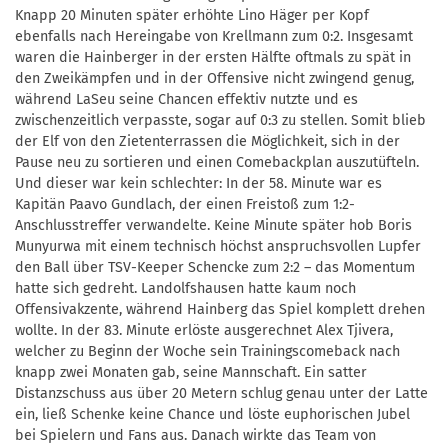
Knapp 20 Minuten später erhöhte Lino Häger per Kopf
ebenfalls nach Hereingabe von Krellmann zum 0:2. Insgesamt
waren die Hainberger in der ersten Hälfte oftmals zu spät in
den Zweikämpfen und in der Offensive nicht zwingend genug,
während LaSeu seine Chancen effektiv nutzte und es
zwischenzeitlich verpasste, sogar auf 0:3 zu stellen. Somit blieb
der Elf von den Zietenterrassen die Möglichkeit, sich in der
Pause neu zu sortieren und einen Comebackplan auszutüfteln.
Und dieser war kein schlechter: In der 58. Minute war es
Kapitän Paavo Gundlach, der einen Freistoß zum 1:2-
Anschlusstreffer verwandelte. Keine Minute später hob Boris
Munyurwa mit einem technisch höchst anspruchsvollen Lupfer
den Ball über TSV-Keeper Schencke zum 2:2 – das Momentum
hatte sich gedreht. Landolfshausen hatte kaum noch
Offensivakzente, während Hainberg das Spiel komplett drehen
wollte. In der 83. Minute erlöste ausgerechnet Alex Tjivera,
welcher zu Beginn der Woche sein Trainingscomeback nach
knapp zwei Monaten gab, seine Mannschaft. Ein satter
Distanzschuss aus über 20 Metern schlug genau unter der Latte
ein, ließ Schenke keine Chance und löste euphorischen Jubel
bei Spielern und Fans aus. Danach wirkte das Team von