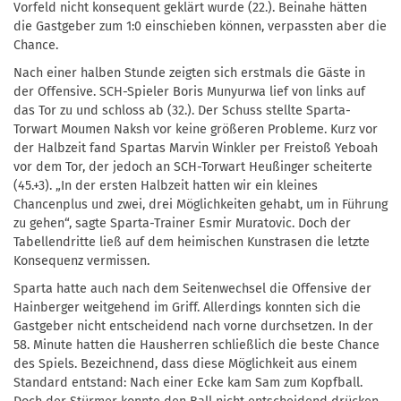
Vorfeld nicht konsequent geklärt wurde (22.). Beinahe hätten
die Gastgeber zum 1:0 einschieben können, verpassten aber die
Chance.
Nach einer halben Stunde zeigten sich erstmals die Gäste in
der Offensive. SCH-Spieler Boris Munyurwa lief von links auf
das Tor zu und schloss ab (32.). Der Schuss stellte Sparta-
Torwart Moumen Naksh vor keine größeren Probleme. Kurz vor
der Halbzeit fand Spartas Marvin Winkler per Freistoß Yeboah
vor dem Tor, der jedoch an SCH-Torwart Heußinger scheiterte
(45.+3). „In der ersten Halbzeit hatten wir ein kleines
Chancenplus und zwei, drei Möglichkeiten gehabt, um in Führung
zu gehen“, sagte Sparta-Trainer Esmir Muratovic. Doch der
Tabellendritte ließ auf dem heimischen Kunstrasen die letzte
Konsequenz vermissen.
Sparta hatte auch nach dem Seitenwechsel die Offensive der
Hainberger weitgehend im Griff. Allerdings konnten sich die
Gastgeber nicht entscheidend nach vorne durchsetzen. In der
58. Minute hatten die Hausherren schließlich die beste Chance
des Spiels. Bezeichnend, dass diese Möglichkeit aus einem
Standard entstand: Nach einer Ecke kam Sam zum Kopfball.