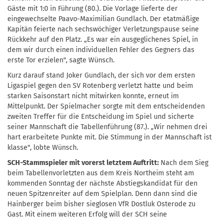
Gäste mit 1:0 in Führung (80.). Die Vorlage lieferte der
eingewechselte Paavo-Maximilian Gundlach. Der etatmäßige
Kapitän feierte nach sechswöchiger Verletzungspause seine
Rückkehr auf den Platz. „Es war ein ausgeglichenes Spiel, in
dem wir durch einen individuellen Fehler des Gegners das
erste Tor erzielen", sagte Wünsch.
Kurz darauf stand Joker Gundlach, der sich vor dem ersten
Ligaspiel gegen den SV Rotenberg verletzt hatte und beim
starken Saisonstart nicht mitwirken konnte, erneut im
Mittelpunkt. Der Spielmacher sorgte mit dem entscheidenden
zweiten Treffer für die Entscheidung im Spiel und sicherte
seiner Mannschaft die Tabellenführung (87.). „Wir nehmen drei
hart erarbeitete Punkte mit. Die Stimmung in der Mannschaft ist
klasse", lobte Wünsch.
SCH-Stammspieler mit vorerst letztem Auftritt:
Nach dem Sieg
beim Tabellenvorletzten aus dem Kreis Northeim steht am
kommenden Sonntag der nächste Abstiegskandidat für den
neuen Spitzenreiter auf dem Spielplan. Denn dann sind die
Hainberger beim bisher sieglosen VfR Dostluk Osterode zu
Gast. Mit einem weiteren Erfolg will der SCH seine