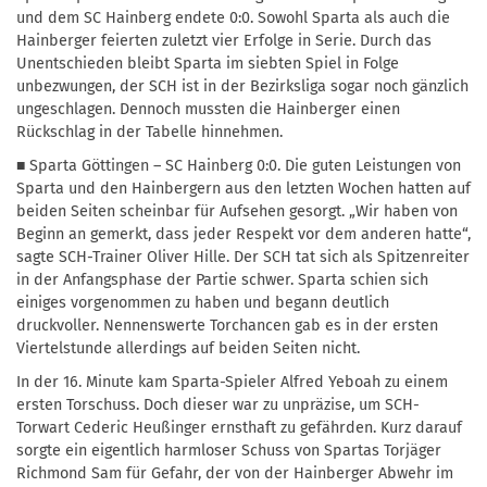
und dem SC Hainberg endete 0:0. Sowohl Sparta als auch die
Hainberger feierten zuletzt vier Erfolge in Serie. Durch das
Unentschieden bleibt Sparta im siebten Spiel in Folge
unbezwungen, der SCH ist in der Bezirksliga sogar noch gänzlich
ungeschlagen. Dennoch mussten die Hainberger einen
Rückschlag in der Tabelle hinnehmen.
■ Sparta Göttingen – SC Hainberg 0:0. Die guten Leistungen von
Sparta und den Hainbergern aus den letzten Wochen hatten auf
beiden Seiten scheinbar für Aufsehen gesorgt. „Wir haben von
Beginn an gemerkt, dass jeder Respekt vor dem anderen hatte“,
sagte SCH-Trainer Oliver Hille. Der SCH tat sich als Spitzenreiter
in der Anfangsphase der Partie schwer. Sparta schien sich
einiges vorgenommen zu haben und begann deutlich
druckvoller. Nennenswerte Torchancen gab es in der ersten
Viertelstunde allerdings auf beiden Seiten nicht.
In der 16. Minute kam Sparta-Spieler Alfred Yeboah zu einem
ersten Torschuss. Doch dieser war zu unpräzise, um SCH-
Torwart Cederic Heußinger ernsthaft zu gefährden. Kurz darauf
sorgte ein eigentlich harmloser Schuss von Spartas Torjäger
Richmond Sam für Gefahr, der von der Hainberger Abwehr im