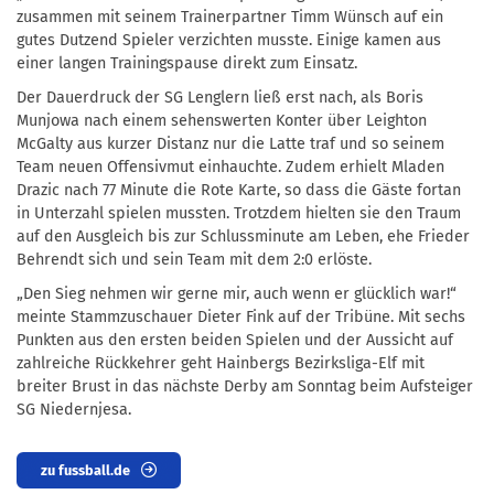
zusammen mit seinem Trainerpartner Timm Wünsch auf ein
gutes Dutzend Spieler verzichten musste. Einige kamen aus
einer langen Trainingspause direkt zum Einsatz.
Der Dauerdruck der SG Lenglern ließ erst nach, als Boris
Munjowa nach einem sehenswerten Konter über Leighton
McGalty aus kurzer Distanz nur die Latte traf und so seinem
Team neuen Offensivmut einhauchte. Zudem erhielt Mladen
Drazic nach 77 Minute die Rote Karte, so dass die Gäste fortan
in Unterzahl spielen mussten. Trotzdem hielten sie den Traum
auf den Ausgleich bis zur Schlussminute am Leben, ehe Frieder
Behrendt sich und sein Team mit dem 2:0 erlöste.
„Den Sieg nehmen wir gerne mir, auch wenn er glücklich war!“
meinte Stammzuschauer Dieter Fink auf der Tribüne. Mit sechs
Punkten aus den ersten beiden Spielen und der Aussicht auf
zahlreiche Rückkehrer geht Hainbergs Bezirksliga-Elf mit
breiter Brust in das nächste Derby am Sonntag beim Aufsteiger
SG Niedernjesa.
zu fussball.de