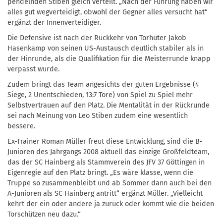
pendelnden Stiben gleich verteilt. „Nach der Führung haben wir
alles gut wegverteidigt, obwohl der Gegner alles versucht hat“
ergänzt der Innenverteidiger.
Die Defensive ist nach der Rückkehr von Torhüter Jakob
Hasenkamp von seinen US-Austausch deutlich stabiler als in
der Hinrunde, als die Qualifikation für die Meisterrunde knapp
verpasst wurde.
Zudem bringt das Team angesichts der guten Ergebnisse (4
Siege, 2 Unentschieden, 13:7 Tore) von Spiel zu Spiel mehr
Selbstvertrauen auf den Platz. Die Mentalität in der Rückrunde
sei nach Meinung von Leo Stiben zudem eine wesentlich
bessere.
Ex-Trainer Roman Müller freut diese Entwicklung, sind die B-
Junioren des Jahrgangs 2008 aktuell das einzige Großfeldteam,
das der SC Hainberg als Stammverein des JFV 37 Göttingen in
Eigenregie auf den Platz bringt. „Es wäre klasse, wenn die
Truppe so zusammenbleibt und ab Sommer dann auch bei den
A-Junioren als SC Hainberg antritt“ ergänzt Müller. „Vielleicht
kehrt der ein oder andere ja zurück oder kommt wie die beiden
Torschützen neu dazu.“