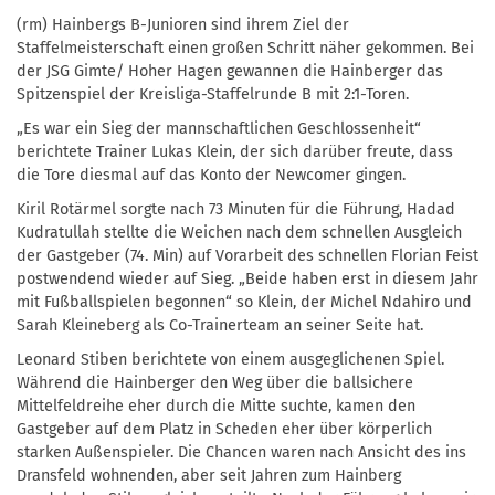
(rm) Hainbergs B-Junioren sind ihrem Ziel der
Staffelmeisterschaft einen großen Schritt näher gekommen. Bei
der JSG Gimte/ Hoher Hagen gewannen die Hainberger das
Spitzenspiel der Kreisliga-Staffelrunde B mit 2:1-Toren.
„Es war ein Sieg der mannschaftlichen Geschlossenheit“
berichtete Trainer Lukas Klein, der sich darüber freute, dass
die Tore diesmal auf das Konto der Newcomer gingen.
Kiril Rotärmel sorgte nach 73 Minuten für die Führung, Hadad
Kudratullah stellte die Weichen nach dem schnellen Ausgleich
der Gastgeber (74. Min) auf Vorarbeit des schnellen Florian Feist
postwendend wieder auf Sieg. „Beide haben erst in diesem Jahr
mit Fußballspielen begonnen“ so Klein, der Michel Ndahiro und
Sarah Kleineberg als Co-Trainerteam an seiner Seite hat.
Leonard Stiben berichtete von einem ausgeglichenen Spiel.
Während die Hainberger den Weg über die ballsichere
Mittelfeldreihe eher durch die Mitte suchte, kamen den
Gastgeber auf dem Platz in Scheden eher über körperlich
starken Außenspieler. Die Chancen waren nach Ansicht des ins
Dransfeld wohnenden, aber seit Jahren zum Hainberg