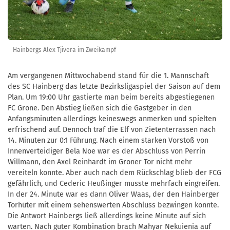
Hainbergs Alex Tjivera im Zweikampf
Am vergangenen Mittwochabend stand für die 1. Mannschaft
des SC Hainberg das letzte Bezirksligaspiel der Saison auf dem
Plan. Um 19:00 Uhr gastierte man beim bereits abgestiegenen
FC Grone. Den Abstieg ließen sich die Gastgeber in den
Anfangsminuten allerdings keineswegs anmerken und spielten
erfrischend auf. Dennoch traf die Elf von Zietenterrassen nach
14. Minuten zur 0:1 Führung. Nach einem starken Vorstoß von
Innenverteidiger Bela Noe war es der Abschluss von Perrin
Willmann, den Axel Reinhardt im Groner Tor nicht mehr
vereiteln konnte. Aber auch nach dem Rückschlag blieb der FCG
gefährlich, und Cederic Heußinger musste mehrfach eingreifen.
In der 24. Minute war es dann Oliver Waas, der den Hainberger
Torhüter mit einem sehenswerten Abschluss bezwingen konnte.
Die Antwort Hainbergs ließ allerdings keine Minute auf sich
warten. Nach guter Kombination brach Mahyar Nekuienia auf