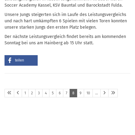
Soccer Academy Kassel, KSV Bauntal und Barockstadt Fulda.
Unsere Jungs steigerten sich im Laufe des Leistungsvergleichs
und nach hart umkämpften 6 Spielen mit vielen Toren konnten
unsere starken Jungs den ersten Platz belegen.
Der nächste Leistungsvergleich findet bereits am kommenden
Sonntag bei uns am Hainberg ab 15 Uhr statt.
teilen
1
2
3
4
5
6
7
8
9
10
…