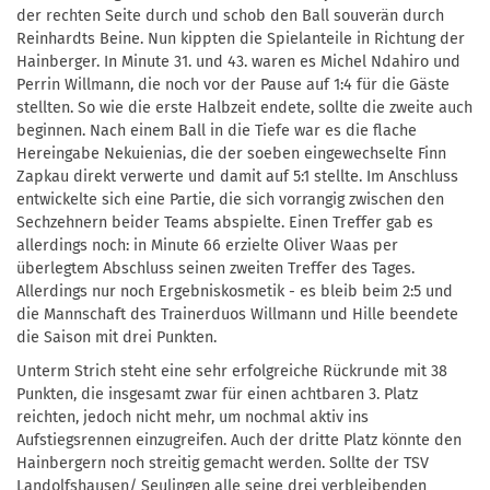
der rechten Seite durch und schob den Ball souverän durch
Reinhardts Beine. Nun kippten die Spielanteile in Richtung der
Hainberger. In Minute 31. und 43. waren es Michel Ndahiro und
Perrin Willmann, die noch vor der Pause auf 1:4 für die Gäste
stellten. So wie die erste Halbzeit endete, sollte die zweite auch
beginnen. Nach einem Ball in die Tiefe war es die flache
Hereingabe Nekuienias, die der soeben eingewechselte Finn
Zapkau direkt verwerte und damit auf 5:1 stellte. Im Anschluss
entwickelte sich eine Partie, die sich vorrangig zwischen den
Sechzehnern beider Teams abspielte. Einen Treffer gab es
allerdings noch: in Minute 66 erzielte Oliver Waas per
überlegtem Abschluss seinen zweiten Treffer des Tages.
Allerdings nur noch Ergebniskosmetik - es bleib beim 2:5 und
die Mannschaft des Trainerduos Willmann und Hille beendete
die Saison mit drei Punkten.
Unterm Strich steht eine sehr erfolgreiche Rückrunde mit 38
Punkten, die insgesamt zwar für einen achtbaren 3. Platz
reichten, jedoch nicht mehr, um nochmal aktiv ins
Aufstiegsrennen einzugreifen. Auch der dritte Platz könnte den
Hainbergern noch streitig gemacht werden. Sollte der TSV
Landolfshausen/ Seulingen alle seine drei verbleibenden