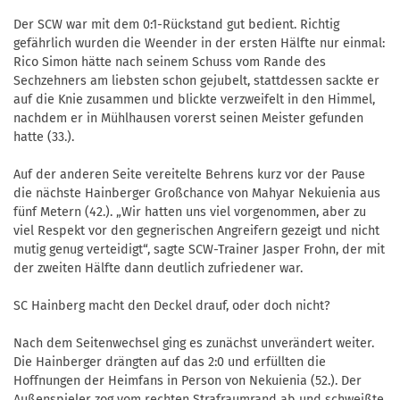
Der SCW war mit dem 0:1-Rückstand gut bedient. Richtig
gefährlich wurden die Weender in der ersten Hälfte nur einmal:
Rico Simon hätte nach seinem Schuss vom Rande des
Sechzehners am liebsten schon gejubelt, stattdessen sackte er
auf die Knie zusammen und blickte verzweifelt in den Himmel,
nachdem er in Mühlhausen vorerst seinen Meister gefunden
hatte (33.).
Auf der anderen Seite vereitelte Behrens kurz vor der Pause
die nächste Hainberger Großchance von Mahyar Nekuienia aus
fünf Metern (42.). „Wir hatten uns viel vorgenommen, aber zu
viel Respekt vor den gegnerischen Angreifern gezeigt und nicht
mutig genug verteidigt“, sagte SCW-Trainer Jasper Frohn, der mit
der zweiten Hälfte dann deutlich zufriedener war.
SC Hainberg macht den Deckel drauf, oder doch nicht?
Nach dem Seitenwechsel ging es zunächst unverändert weiter.
Die Hainberger drängten auf das 2:0 und erfüllten die
Hoffnungen der Heimfans in Person von Nekuienia (52.). Der
Außenspieler zog vom rechten Strafraumrand ab und schweißte