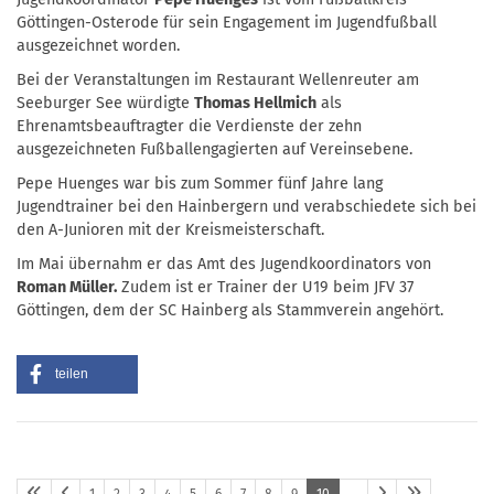
Göttingen-Osterode für sein Engagement im Jugendfußball
ausgezeichnet worden.
Bei der Veranstaltungen im Restaurant Wellenreuter am
Seeburger See würdigte
Thomas Hellmich
als
Ehrenamtsbeauftragter die Verdienste der zehn
ausgezeichneten Fußballengagierten auf Vereinsebene.
Pepe Huenges war bis zum Sommer fünf Jahre lang
Jugendtrainer bei den Hainbergern und verabschiedete sich bei
den A-Junioren mit der Kreismeisterschaft.
Im Mai übernahm er das Amt des Jugendkoordinators von
Roman Müller.
Zudem ist er Trainer der U19 beim JFV 37
Göttingen, dem der SC Hainberg als Stammverein angehört.
teilen
1
2
3
4
5
6
7
8
9
10
…