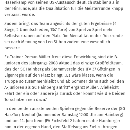
Hasenkamp von seinen US-Austausch deutlich stabiler als in
der Hinrunde, als die Qualifikation für die Meisterrunde knapp
verpasst wurde.
Zudem bringt das Team angesichts der guten Ergebnisse (4
Siege, 2 Unentschieden, 13:7 Tore) von Spiel zu Spiel mehr
Selbstvertrauen auf den Platz. Die Mentalität in der Rückrunde
sei nach Meinung von Leo Stiben zudem eine wesentlich
bessere.
Ex-Trainer Roman Müller freut diese Entwicklung, sind die B-
Junioren des Jahrgangs 2008 aktuell das einzige Großfeldteam,
das der SC Hainberg als Stammverein des JFV 37 Göttingen in
Eigenregie auf den Platz bringt. „Es wäre klasse, wenn die
Truppe so zusammenbleibt und ab Sommer dann auch bei den
A-Junioren als SC Hainberg antritt“ ergänzt Müller. „Vielleicht
kehrt der ein oder andere ja zurück oder kommt wie die beiden
Torschützen neu dazu.“
In den beiden ausstehenden Spielen gegen die Reserve der JSG
HarzTor/ Neuhof (kommender Samstag 12:00 Uhr am Hainberg)
und am 14. Juni beim JFV Eichsfeld 2 haben es die Hainberger
nun in der eigenen Hand, den Staffelsieg ins Ziel zu bringen.