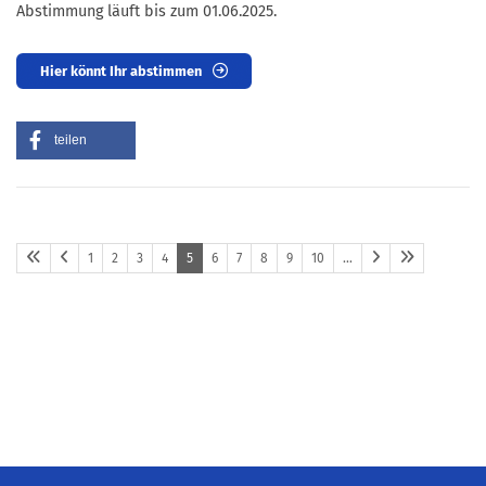
Abstimmung läuft bis zum 01.06.2025.
Hier könnt Ihr abstimmen
teilen
1
2
3
4
5
6
7
8
9
10
…