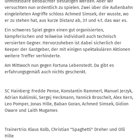
unmittelbare Beobachter bestätigen werden. Aber wir
versuchten nun ordentlich zu spielen. Zwei über die Außenbahn
eingeleiteten Angriffe schloss Achmed Simsek, der wusste, wo
er zu stehen hat, aus kurze Distanz ab, 3:1 und 4:1. das war es.
Ein schweres Spiel gegen einen gut organisierten,
kämpferischen und teilweise individuell auch technisch
versierten Gegner. Hervorzuheben ist dabei sicherlich der
Keeper der Gastgeber, der mit einigen spektakulären Aktionen
weitere Treffer verhinderte.
Am Mittwoch nun gegen Fortuna Lebenstedt. Da gibt es
erfahrungsgemäß auch nichts geschenkt.
SC Hainberg: Fredde Pense, Konstantin Rammert, Manuel Jerzyk,
Adrian Kuklinski, Sergej Heckmann, Yannick Broscheit, Alex Kern,
Leo Pomper, Jonas Hille, Baban Goran, Achmed Simsek, Gidion
Oware und Laith Mugames
Trainertrio: Klaus Kolb, Christian "Spaghetti" Dreher und Olli
Hille