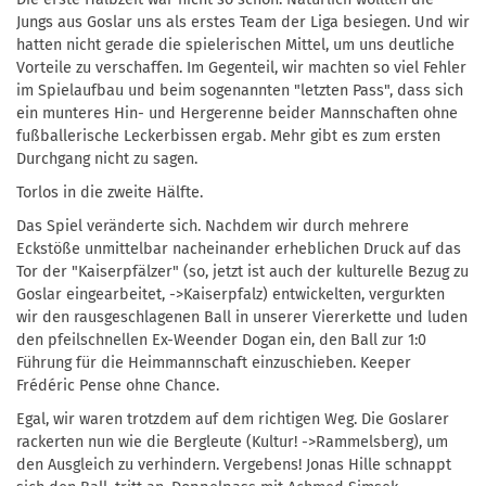
Jungs aus Goslar uns als erstes Team der Liga besiegen. Und wir
hatten nicht gerade die spielerischen Mittel, um uns deutliche
Vorteile zu verschaffen. Im Gegenteil, wir machten so viel Fehler
im Spielaufbau und beim sogenannten "letzten Pass", dass sich
ein munteres Hin- und Hergerenne beider Mannschaften ohne
fußballerische Leckerbissen ergab. Mehr gibt es zum ersten
Durchgang nicht zu sagen.
Torlos in die zweite Hälfte.
Das Spiel veränderte sich. Nachdem wir durch mehrere
Eckstöße unmittelbar nacheinander erheblichen Druck auf das
Tor der "Kaiserpfälzer" (so, jetzt ist auch der kulturelle Bezug zu
Goslar eingearbeitet, ->Kaiserpfalz) entwickelten, vergurkten
wir den rausgeschlagenen Ball in unserer Viererkette und luden
den pfeilschnellen Ex-Weender Dogan ein, den Ball zur 1:0
Führung für die Heimmannschaft einzuschieben. Keeper
Frédéric Pense ohne Chance.
Egal, wir waren trotzdem auf dem richtigen Weg. Die Goslarer
rackerten nun wie die Bergleute (Kultur! ->Rammelsberg), um
den Ausgleich zu verhindern. Vergebens! Jonas Hille schnappt