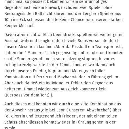
manchmal so passiert bekamen wir ein sehr unnötiges
Gegentor nach einem Einwurf, nachdem zwei Spieler ohne
Bedrängnis den Ball nicht klären und der Lenglern Spieler aus
10m ins Eck schiessen durfte.Keine Chance für unseren starken
Keeper Michael.
Davon aber nicht wirklich beeindruckt spielten wir weiter guten
Fussball während Lenglern durch viele Solos versuchte durch
unsere Abwehr zu kommen.Aber da Fussball ein Teamsport ist ,
haben die " Männers " sich gegenseitig unterstützt und konnten
so die Spieler gerade noch so rechtzeitig stoppen bevor es
richtig brenzlig wurde. In der 14min. konnten wir dann auch
durch unseren Frieder, Kapitän und Motor ,nach toller
Kombination mit Perrin und Mayhar wieder in Führung gehen.
Aber auch da ließ ein individueller Fehler den Gegner aus
heiterem Himmel wieder zum Ausgleich kommen.( kein
Querpass vor dem Tor ;) ).
Auch dieses mal konnten wir durch eine gute Kombination aus
der Abwehr heraus ,die bei Leon ( unserem Abwehrchef ) über
Felix,Perrin und letztenendlich Frieder , der mit einem tollen
Schuss abschliessen konnte,wieder in Führung gehen in der
19min.