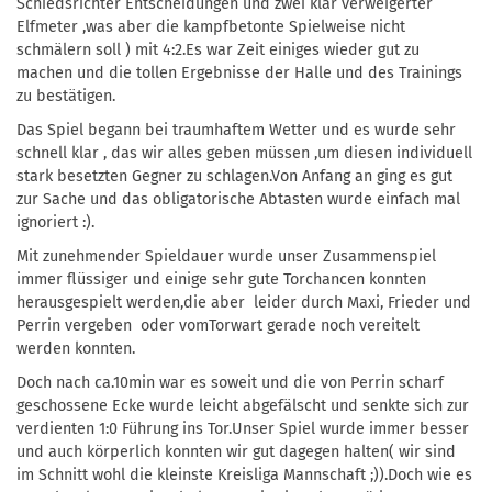
Schiedsrichter Entscheidungen und zwei klar verweigerter
Elfmeter ,was aber die kampfbetonte Spielweise nicht
schmälern soll ) mit 4:2.Es war Zeit einiges wieder gut zu
machen und die tollen Ergebnisse der Halle und des Trainings
zu bestätigen.
Das Spiel begann bei traumhaftem Wetter und es wurde sehr
schnell klar , das wir alles geben müssen ,um diesen individuell
stark besetzten Gegner zu schlagen.Von Anfang an ging es gut
zur Sache und das obligatorische Abtasten wurde einfach mal
ignoriert :).
Mit zunehmender Spieldauer wurde unser Zusammenspiel
immer flüssiger und einige sehr gute Torchancen konnten
herausgespielt werden,die aber leider durch Maxi, Frieder und
Perrin vergeben oder vomTorwart gerade noch vereitelt
werden konnten.
Doch nach ca.10min war es soweit und die von Perrin scharf
geschossene Ecke wurde leicht abgefälscht und senkte sich zur
verdienten 1:0 Führung ins Tor.Unser Spiel wurde immer besser
und auch körperlich konnten wir gut dagegen halten( wir sind
im Schnitt wohl die kleinste Kreisliga Mannschaft ;)).Doch wie es