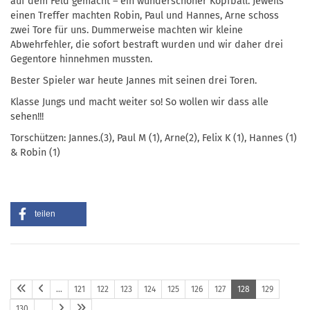
auf dem Feld gemacht – ein wunderschöner Kopfball. Jeweils
einen Treffer machten Robin, Paul und Hannes, Arne schoss
zwei Tore für uns. Dummerweise machten wir kleine
Abwehrfehler, die sofort bestraft wurden und wir daher drei
Gegentore hinnehmen mussten.
Bester Spieler war heute Jannes mit seinen drei Toren.
Klasse Jungs und macht weiter so! So wollen wir dass alle
sehen!!!
Torschützen: Jannes.(3), Paul M (1), Arne(2), Felix K (1), Hannes (1)
& Robin (1)
teilen
…
121
122
123
124
125
126
127
128
129
130
…