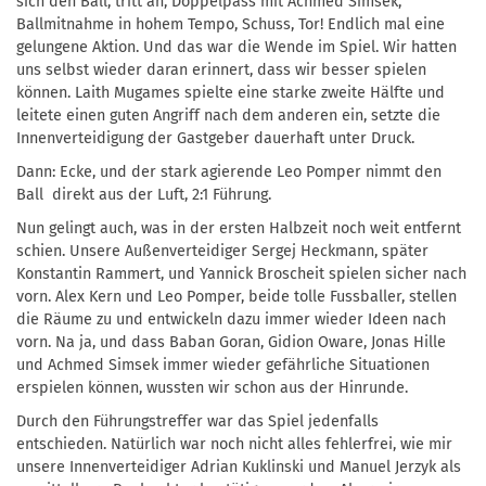
sich den Ball, tritt an, Doppelpass mit Achmed Simsek,
Ballmitnahme in hohem Tempo, Schuss, Tor! Endlich mal eine
gelungene Aktion. Und das war die Wende im Spiel. Wir hatten
uns selbst wieder daran erinnert, dass wir besser spielen
können. Laith Mugames spielte eine starke zweite Hälfte und
leitete einen guten Angriff nach dem anderen ein, setzte die
Innenverteidigung der Gastgeber dauerhaft unter Druck.
Dann: Ecke, und der stark agierende Leo Pomper nimmt den
Ball direkt aus der Luft, 2:1 Führung.
Nun gelingt auch, was in der ersten Halbzeit noch weit entfernt
schien. Unsere Außenverteidiger Sergej Heckmann, später
Konstantin Rammert, und Yannick Broscheit spielen sicher nach
vorn. Alex Kern und Leo Pomper, beide tolle Fussballer, stellen
die Räume zu und entwickeln dazu immer wieder Ideen nach
vorn. Na ja, und dass Baban Goran, Gidion Oware, Jonas Hille
und Achmed Simsek immer wieder gefährliche Situationen
erspielen können, wussten wir schon aus der Hinrunde.
Durch den Führungstreffer war das Spiel jedenfalls
entschieden. Natürlich war noch nicht alles fehlerfrei, wie mir
unsere Innenverteidiger Adrian Kuklinski und Manuel Jerzyk als