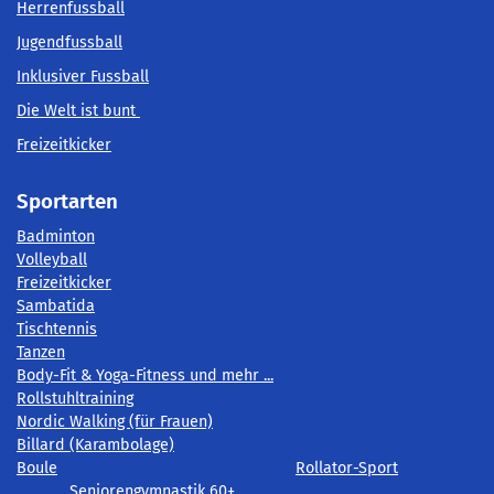
Herrenfussball
Jugendfussball
Inklusiver Fussball
Die Welt ist bunt
Freizeitkicker
Sportarten
Badminton
Volleyball
Freizeitkicker
Sambatida
Tischtennis
Tanzen
Body-Fit & Yoga-Fitness und mehr ...
Rollstuhltraining
Nordic Walking (für Frauen)
Billard (Karambolage)
Boule
Rollator-Sport
Seniorengymnastik 60+