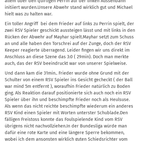
allem über den quirligen Perrin auf der linken Aussenbahn
initiiert wurden.Unsere Abwehr stand wirklich gut und Michael
hielt was zu halten war.
Ein toller Angriff bei dem Frieder auf links zu Perrin spielt, der
zwei RSV Spieler geschickt aussteigen lässt und mit links in den
Rücken der Abwehr auf Mayhar spielt.Mayhar setzt zum Schuss
an und alle haben den Torschrei auf der Zunge, doch der RSV
Keeper reagierte überragend. Leider fingen wir uns direkt im
Anschluss an diese Szene das 3:0 ( 29min). Doch man merkte
auch, das der RSV beeindruckt war von unserer Spielweise.
Und dann kam die 31min.. Frieder wurde ohne Grund mit der
Schulter von einem RSV Spieler ins Gesicht gecheckt ( der Ball
war mind 5m entfernt ), woraufhin Frieder natürlich zu Boden
ging. Als Reaktion darauf positionierte sich auch noch ein RSV
Spieler über ihn und beschimpfte Frieder noch als Heulsuse.
Als wenn das nicht reichte beschimpfte wiederum ein anderes
RSV Kind einen Spieler mit Worten unterster Schublade.Den
fälligen Freistoss konnte das Foulspielende Kind vom RSV
übrigens nicht nachvollziehen.In der Bundesliga würde man
dafür eine rote Karte und eine längere Sperre bekommen,
wobei ich dem ansonsten wirklich guten Schiedsrichter vom