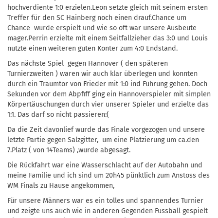
hochverdiente 1:0 erzielen.Leon setzte gleich mit seinem ersten
Treffer für den SC Hainberg noch einen drauf.Chance um
Chance wurde erspielt und wie so oft war unsere Ausbeute
mager.Perrin erzielte mit einem Seitfallzieher das 3:0 und Louis
nutzte einen weiteren guten Konter zum 4:0 Endstand.
Das nächste Spiel gegen Hannover ( den späteren
Turnierzweiten ) waren wir auch klar überlegen und konnten
durch ein Traumtor von Frieder mit 1:0 ind Führung gehen. Doch
Sekunden vor dem Abpfiff ging ein Hannoverspieler mit simplen
Körpertäuschungen durch vier unserer Spieler und erzielte das
1:1. Das darf so nicht passieren:(
Da die Zeit davonlief wurde das Finale vorgezogen und unsere
letzte Partie gegen Salzgitter, um eine Platzierung um ca.den
7.Platz ( von 14Teams) ,wurde abgesagt.
Die Rückfahrt war eine Wasserschlacht auf der Autobahn und
meine Familie und ich sind um 20h45 pünktlich zum Anstoss des
WM Finals zu Hause angekommen,
Für unsere Männers war es ein tolles und spannendes Turnier
und zeigte uns auch wie in anderen Gegenden Fussball gespielt