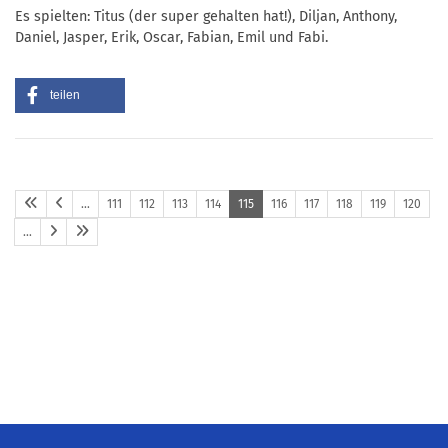
Es spielten: Titus (der super gehalten hat!), Diljan, Anthony,
Daniel, Jasper, Erik, Oscar, Fabian, Emil und Fabi.
teilen
…
111
112
113
114
115
116
117
118
119
120
…