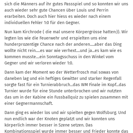
sich die Männers auf ihr gutes Passspiel und so konnten wir uns
auch wieder sehr gute Chancen über Louis und Perrin
erarbeiten. Doch auch hier hiess es wieder nach einem
individuellen Fehler 1:0 für den Gegner.
Nun kam Kirchrode ( die mal unsere Körpergrösse hatten:)). Wir
legten los wie die Feuerwehr und erspielten uns eine
hunderprozentige Chance nach der anderen.....aber das Ding
wollte nicht rein.....es war wie verhext....und ja...es kam wie es
kommen musste....ein Sonntagsschuss in den Winkel vom
Gegner und wir verloren wieder 1:0.
Dann kam der Moment wo der Wetterfrosch mal sowas von
daneben lag und ein heftiges Gewitter und starker Regenfall
sorgte fast für ein Turnierabbruch...das WM Finale im Kopf...das
Turnier wurde für eine Stunde unterbrochen und wir nutzten
das um in der Kabine ein Fussballquiz zu spielen zusammen mit
einer Gegnermannschaft.
Dann ging es wieder los und wir spielten gegen Wolfsburg. Und
nun endlich war der Knoten geplatzt und wir konnten uns
körperlich immer besser in Szene setzen. Das
Kombinationsspiel wurde immer besser und Frieder konnte das