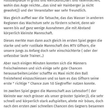
Fussballplätze in gross und klein,kunst,hart und rasenflächen,
wohin das Auge reichte....das sind wir Hainberger ja nicht
gewohnt;)) und der Veranstalter war sehr freundlich.
Was gleich auffiel war die Tatsache, das das Wasser in anderen
Regionen das Wachstum sehr zu fördern scheint, denn wir
waren bis auf ganz wenige Ausnahmen ,die mit Abstand
körperlich kleinste Mannschaft.
Dieses merkte man dann auch gleich im ersten Spiel gegen die
starke und sehr rustikale Mannschaft des MTV Gifhorn, die
unsere Jungs zu Anfang doch sehr einschüchterte ( oder der
unfassbar laute Trainer...)
Aber nach einigen Minuten konnten sich die Männers
freischwimmen und sich einige sehr gute Chancen
herausarbeiten.Leider schaffte es Maxi nicht den Ball
freistehend einzuschiessen und so kam es das Gifhorn seine
erste " richtige " Chance zum 1:0 Siegtreffer nutzen konnte.
Im zweiten Spiel gegen die Mannschaft aus Lehnsdorf ( der
kleinste war noch grösser als unser grösster Spieler;)), die sehr
schnell und körperlich stark aufspielten, ahnte mir böses, doch
nach den ersten zwei schnellen Chancen des Gegners besannen