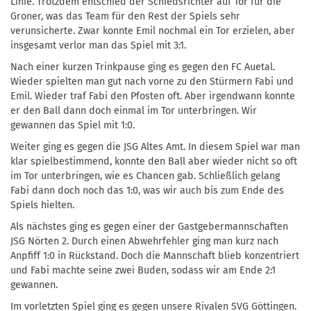
Linie. Trotzdem entschied der Schiedsrichter auf Tor für die
Groner, was das Team für den Rest der Spiels sehr
verunsicherte. Zwar konnte Emil nochmal ein Tor erzielen, aber
insgesamt verlor man das Spiel mit 3:1.
Nach einer kurzen Trinkpause ging es gegen den FC Auetal.
Wieder spielten man gut nach vorne zu den Stürmern Fabi und
Emil. Wieder traf Fabi den Pfosten oft. Aber irgendwann konnte
er den Ball dann doch einmal im Tor unterbringen. Wir
gewannen das Spiel mit 1:0.
Weiter ging es gegen die JSG Altes Amt. In diesem Spiel war man
klar spielbestimmend, konnte den Ball aber wieder nicht so oft
im Tor unterbringen, wie es Chancen gab. Schließlich gelang
Fabi dann doch noch das 1:0, was wir auch bis zum Ende des
Spiels hielten.
Als nächstes ging es gegen einer der Gastgebermannschaften
JSG Nörten 2. Durch einen Abwehrfehler ging man kurz nach
Anpfiff 1:0 in Rückstand. Doch die Mannschaft blieb konzentriert
und Fabi machte seine zwei Buden, sodass wir am Ende 2:1
gewannen.
Im vorletzten Spiel ging es gegen unsere Rivalen SVG Göttingen.