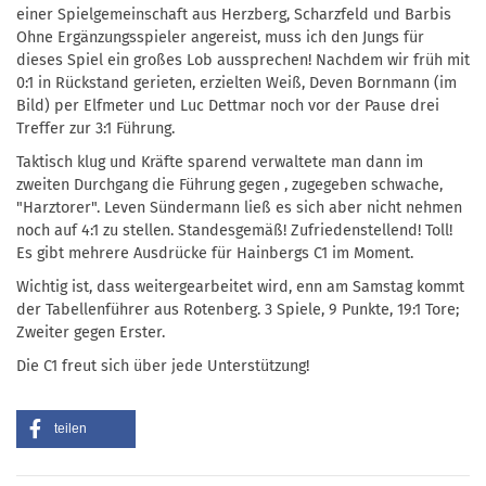
einer Spielgemeinschaft aus Herzberg, Scharzfeld und Barbis
Ohne Ergänzungsspieler angereist, muss ich den Jungs für
dieses Spiel ein großes Lob aussprechen! Nachdem wir früh mit
0:1 in Rückstand gerieten, erzielten Weiß, Deven Bornmann (im
Bild) per Elfmeter und Luc Dettmar noch vor der Pause drei
Treffer zur 3:1 Führung.
Taktisch klug und Kräfte sparend verwaltete man dann im
zweiten Durchgang die Führung gegen , zugegeben schwache,
"Harztorer". Leven Sündermann ließ es sich aber nicht nehmen
noch auf 4:1 zu stellen. Standesgemäß! Zufriedenstellend! Toll!
Es gibt mehrere Ausdrücke für Hainbergs C1 im Moment.
Wichtig ist, dass weitergearbeitet wird, enn am Samstag kommt
der Tabellenführer aus Rotenberg. 3 Spiele, 9 Punkte, 19:1 Tore;
Zweiter gegen Erster.
Die C1 freut sich über jede Unterstützung!
teilen