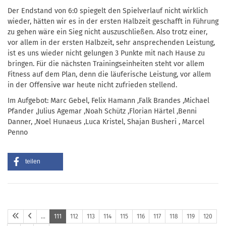
Der Endstand von 6:0 spiegelt den Spielverlauf nicht wirklich
wieder, hätten wir es in der ersten Halbzeit geschafft in Führung
zu gehen wäre ein Sieg nicht auszuschließen. Also trotz einer,
vor allem in der ersten Halbzeit, sehr ansprechenden Leistung,
ist es uns wieder nicht gelungen 3 Punkte mit nach Hause zu
bringen. Für die nächsten Trainingseinheiten steht vor allem
Fitness auf dem Plan, denn die läuferische Leistung, vor allem
in der Offensive war heute nicht zufrieden stellend.
Im Aufgebot: Marc Gebel, Felix Hamann ,Falk Brandes ,Michael
Pfander ,Julius Agemar ,Noah Schütz ,Florian Härtel ,Benni
Danner, ,Noel Hunaeus ,Luca Kristel, Shajan Busheri , Marcel
Penno
teilen
…
111
112
113
114
115
116
117
118
119
120