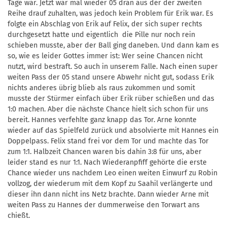
Tage war. Jetzt war mal wieder 05 dran aus der der zweiten
Reihe drauf zuhalten, was jedoch kein Problem für Erik war. Es
folgte ein Abschlag von Erik auf Felix, der sich super rechts
durchgesetzt hatte und eigentlich die Pille nur noch rein
schieben musste, aber der Ball ging daneben. Und dann kam es
so, wie es leider Gottes immer ist: Wer seine Chancen nicht
nutzt, wird bestraft. So auch in unserem Falle. Nach einen super
weiten Pass der 05 stand unsere Abwehr nicht gut, sodass Erik
nichts anderes übrig blieb als raus zukommen und somit
musste der Stürmer einfach über Erik rüber schießen und das
1:0 machen. Aber die nächste Chance hielt sich schon für uns
bereit. Hannes verfehlte ganz knapp das Tor. Arne konnte
wieder auf das Spielfeld zurück und absolvierte mit Hannes ein
Doppelpass. Felix stand frei vor dem Tor und machte das Tor
zum 1:1. Halbzeit Chancen waren bis dahin 3:8 für uns, aber
leider stand es nur 1:1. Nach Wiederanpfiff gehörte die erste
Chance wieder uns nachdem Leo einen weiten Einwurf zu Robin
vollzog, der wiederum mit dem Kopf zu Saahil verlängerte und
dieser ihn dann nicht ins Netz brachte. Dann wieder Arne mit
weiten Pass zu Hannes der dummerweise den Torwart ans
chießt.