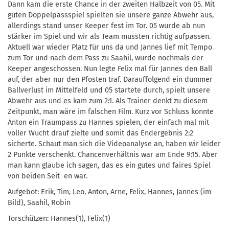
Dann kam die erste Chance in der zweiten Halbzeit von 05. Mit
guten Doppelpassspiel spielten sie unsere ganze Abwehr aus,
allerdings stand unser Keeper fest im Tor. 05 wurde ab nun
stärker im Spiel und wir als Team mussten richtig aufpassen.
Aktuell war wieder Platz für uns da und Jannes lief mit Tempo
zum Tor und nach dem Pass zu Saahil, wurde nochmals der
Keeper angeschossen. Nun legte Felix mal für Jannes den Ball
auf, der aber nur den Pfosten traf. Darauffolgend ein dummer
Ballverlust im Mittelfeld und 05 startete durch, spielt unsere
Abwehr aus und es kam zum 2:1. Als Trainer denkt zu diesem
Zeitpunkt, man wäre im falschen Film. Kurz vor Schluss konnte
Anton ein Traumpass zu Hannes spielen, der einfach mal mit
voller Wucht drauf zielte und somit das Endergebnis 2:2
sicherte. Schaut man sich die Videoanalyse an, haben wir leider
2 Punkte verschenkt. Chancenverhältnis war am Ende 9:15. Aber
man kann glaube ich sagen, das es ein gutes und faires Spiel
von beiden Seit en war.
Aufgebot: Erik, Tim, Leo, Anton, Arne, Felix, Hannes, Jannes (im
Bild), Saahil, Robin
Torschützen: Hannes(1), Felix(1)