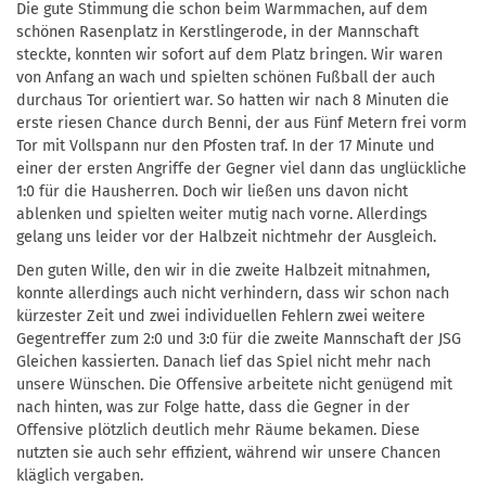
Die gute Stimmung die schon beim Warmmachen, auf dem
schönen Rasenplatz in Kerstlingerode, in der Mannschaft
steckte, konnten wir sofort auf dem Platz bringen. Wir waren
von Anfang an wach und spielten schönen Fußball der auch
durchaus Tor orientiert war. So hatten wir nach 8 Minuten die
erste riesen Chance durch Benni, der aus Fünf Metern frei vorm
Tor mit Vollspann nur den Pfosten traf. In der 17 Minute und
einer der ersten Angriffe der Gegner viel dann das unglückliche
1:0 für die Hausherren. Doch wir ließen uns davon nicht
ablenken und spielten weiter mutig nach vorne. Allerdings
gelang uns leider vor der Halbzeit nichtmehr der Ausgleich.
Den guten Wille, den wir in die zweite Halbzeit mitnahmen,
konnte allerdings auch nicht verhindern, dass wir schon nach
kürzester Zeit und zwei individuellen Fehlern zwei weitere
Gegentreffer zum 2:0 und 3:0 für die zweite Mannschaft der JSG
Gleichen kassierten. Danach lief das Spiel nicht mehr nach
unsere Wünschen. Die Offensive arbeitete nicht genügend mit
nach hinten, was zur Folge hatte, dass die Gegner in der
Offensive plötzlich deutlich mehr Räume bekamen. Diese
nutzten sie auch sehr effizient, während wir unsere Chancen
kläglich vergaben.