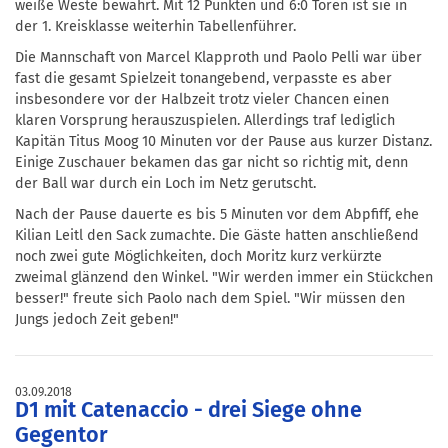
weiße Weste bewahrt. Mit 12 Punkten und 6:0 Toren ist sie in
der 1. Kreisklasse weiterhin Tabellenführer.
Die Mannschaft von Marcel Klapproth und Paolo Pelli war über
fast die gesamt Spielzeit tonangebend, verpasste es aber
insbesondere vor der Halbzeit trotz vieler Chancen einen
klaren Vorsprung herauszuspielen. Allerdings traf lediglich
Kapitän Titus Moog 10 Minuten vor der Pause aus kurzer Distanz.
Einige Zuschauer bekamen das gar nicht so richtig mit, denn
der Ball war durch ein Loch im Netz gerutscht.
Nach der Pause dauerte es bis 5 Minuten vor dem Abpfiff, ehe
Kilian Leitl den Sack zumachte. Die Gäste hatten anschließend
noch zwei gute Möglichkeiten, doch Moritz kurz verkürzte
zweimal glänzend den Winkel. "Wir werden immer ein Stückchen
besser!" freute sich Paolo nach dem Spiel. "Wir müssen den
Jungs jedoch Zeit geben!"
03.09.2018
D1 mit Catenaccio - drei Siege ohne
Gegentor