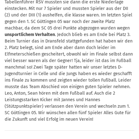
Tabellenführer RSV mussten sie dann die erste Niederlage
einstecken. Mit nur 7 Spieler und mussten Spieler aus der DII
(2) und der DIII (1) aushelfen, die klasse waren. Im letzten Spiel
gegen den 1. SC Göttingen 05 war noch der zweite Platz
machbar, da dem SC 05 drei Punkte abgezogen wurden wegen
unsportlichem Verhalten
. Jedoch blieb es am Ende bei Platz 3.
Beim Turnier das in Dransfeld stattgefunden hat haben wir den
2. Platz belegt, sind am Ende aber dann doch leider im
Elfmeterschießen gescheitert, obwohl wir im Finale selbst dann
viel besser waren als der Gegner! Tja, leider ist das im Fußball
manchmal so! Zwei Tage später hatten wir unser letztes D-
Jugendturnier in Celle und die Jungs haben es wieder geschafft
ins Finale zu kommen und zeigten wieder tollen Fußball. Leider
musste das Team Abschied von einigen guten Spieler nehmen.
Leo, Anton, Sean hören mit dem Fußball auf. Auch die 2
Leistungsstarken Kicker mit Jannes und Hannes
(Stützpunktspieler) verlassen den Verein und wechseln zum 1.
SC Göttingen 05. Wir wünschen allen fünf Spieler Alles Gute für
die Zukunft und viel Erfolg im neuen Verein!