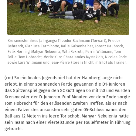
Kreismeister ihres Jahrgangs: Theodor Bachmann (Torwart), Frieder
Behrendt, Gianluca Carminotto, Kalle Gaisenhainer, Lorenz Haubrock,
Felix Hörning, Mahyar Nekuenia, Willi Rexroth, Perrin Willmann, Tom
Brille, Tom Hobrecht, Moritz Kurz, Charalamlos Mystakidis, Nicolas Rode
sowie Lars Willmann und Jean-Pierre Florenz (nicht im Bild) als Trainer.
(rm) So ein finales Jugendspiel hat der Hainberg lange nicht
erlebt. In einer spannenden Partie gewannen die D1-Junioren
das Spitzenspiel gegen den SC Göttingen 05 mit 2:0 und wurden
Kreismeister der D-Junioren. Fünf Minuten vor dem Ende sorgte
Tom Hobrecht für den erlösenden zweiten Treffen, als er nach
einem Patzer des ansonsten sehr guten 05-Schlussmanns den
Ball aus 12 Metern ins leere Tor schob. Mahyar Nekuienia hatte
sein Team nach einer Viertelstunde per Foulelfmeter in Führung
gebracht.