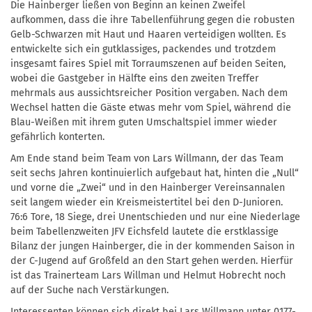
Die Hainberger ließen von Beginn an keinen Zweifel
aufkommen, dass die ihre Tabellenführung gegen die robusten
Gelb-Schwarzen mit Haut und Haaren verteidigen wollten. Es
entwickelte sich ein gutklassiges, packendes und trotzdem
insgesamt faires Spiel mit Torraumszenen auf beiden Seiten,
wobei die Gastgeber in Hälfte eins den zweiten Treffer
mehrmals aus aussichtsreicher Position vergaben. Nach dem
Wechsel hatten die Gäste etwas mehr vom Spiel, während die
Blau-Weißen mit ihrem guten Umschaltspiel immer wieder
gefährlich konterten.
Am Ende stand beim Team von Lars Willmann, der das Team
seit sechs Jahren kontinuierlich aufgebaut hat, hinten die „Null“
und vorne die „Zwei“ und in den Hainberger Vereinsannalen
seit langem wieder ein Kreismeistertitel bei den D-Junioren.
76:6 Tore, 18 Siege, drei Unentschieden und nur eine Niederlage
beim Tabellenzweiten JFV Eichsfeld lautete die erstklassige
Bilanz der jungen Hainberger, die in der kommenden Saison in
der C-Jugend auf Großfeld an den Start gehen werden. Hierfür
ist das Trainerteam Lars Willman und Helmut Hobrecht noch
auf der Suche nach Verstärkungen.
Interessenten können sich direkt bei Lars Willmann unter 0177-