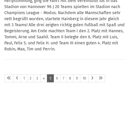
Partystimmung, ging die Fahrt mit dem Vereinsbus los in das
Stadion von Hannover 96 J 20 Teams spielten im Stadion nach
Champions League - Modus. Nachdem alle Mannschaften sehr
nett begrüßt wurden, startete Hainberg in diesem Jahr gleich
mit 3 Teams! Alle drei zeigten richtig guten Fußball mit Spaß und
Begeisterung. Am Ende machten Team I den 2. Platz mit Hannes,
Tommi, Arne und Saahil. Team II belegte den 6. Platz mit Luis,
Paul, Felix S. und Felix H. und Team III einen guten 4. Platz mit
Robin, Max, Tim und Perrin.
1
2
3
4
5
6
7
8
9
10