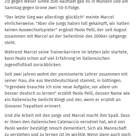
2:0 gegen Weser Gimte zum Aauftakt gab es in Münden und am
Samstag gegen Grone zwei 1:0-Erfolge.
"Der letzte Sieg war allerdings glücklich" meinte Marcel
ehrlicherweise. "Aber die Jungs haben toll gekämpft, wir hatten
keinen Auswechselspieler" ergänzt Paolo Pelli, der seit August
zusammen mit Marcel an der Seitenlinie des 2006er-Jahgangs
steht.
Während Marcel seine Trainerkarriere im letzten Jahr startete,
kann Paolo schon auf viel Erfahrung im italiensischen
Jugendfußball zurückblicken.
Seit zwei jahren wohnt der pensionierte Lehrer zusammen mit
seiner Frau, die aus Westdeutschland stammt, in Göttingen.
"Irgendwie brauchte ich eine neue Aufgabe, vor allem um
besser deutsch zu lernen" erzählt Paolo Pelli, dessen Name wie
ein Italiensische Gedicht klingt und der, wenn er erzählt an
Giovanni Trapattoni erinnert.
Und die Arbeit mit den Jungs und Marcel macht ihm Spaß. Dass
er ihnen den italienischen Catenaccio verodnet hat, wird von
Paolo weder bestätigt nmoch dementiert. Sich als Mannschaft
zu verstehen und zu lernen ist im wichtig. Wenn dann auch noch