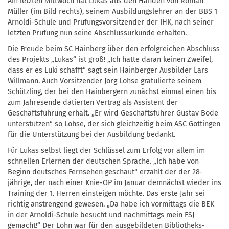
Am letzten Mittwoch hat Lukas aus den Händen von Roman
Müller (im Bild rechts), seinem Ausbildungslehrer an der BBS 1
Arnoldi-Schule und Prüfungsvorsitzender der IHK, nach seiner
letzten Prüfung nun seine Abschlussurkunde erhalten.
Die Freude beim SC Hainberg über den erfolgreichen Abschluss
des Projekts „Lukas“ ist groß! „Ich hatte daran keinen Zweifel,
dass er es Luki schafft“ sagt sein Hainberger Ausbilder Lars
Willmann. Auch Vorsitzender Jörg Lohse gratulierte seinem
Schützling, der bei den Hainbergern zunächst einmal einen bis
zum Jahresende datierten Vertrag als Assistent der
Geschäftsführung erhält. „Er wird Geschäftsführer Gustav Bode
unterstützen“ so Lohse, der sich gleichzeitig beim ASC Göttingen
für die Unterstützung bei der Ausbildung bedankt.
Für Lukas selbst liegt der Schlüssel zum Erfolg vor allem im
schnellen Erlernen der deutschen Sprache. „Ich habe von
Beginn deutsches Fernsehen geschaut“ erzählt der der 28-
jährige, der nach einer Knie-OP im Januar demnächst wieder ins
Training der 1. Herren einsteigen möchte. Das erste Jahr sei
richtig anstrengend gewesen. „Da habe ich vormittags die BEK
in der Arnoldi-Schule besucht und nachmittags mein FSJ
gemacht!“ Der Lohn war für den ausgebildeten Bibliotheks-