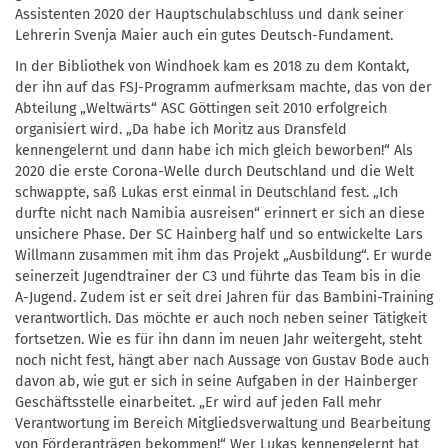
Assistenten 2020 der Hauptschulabschluss und dank seiner
Lehrerin Svenja Maier auch ein gutes Deutsch-Fundament.
In der Bibliothek von Windhoek kam es 2018 zu dem Kontakt,
der ihn auf das FSJ-Programm aufmerksam machte, das von der
Abteilung „Weltwärts“ ASC Göttingen seit 2010 erfolgreich
organisiert wird. „Da habe ich Moritz aus Dransfeld
kennengelernt und dann habe ich mich gleich beworben!“ Als
2020 die erste Corona-Welle durch Deutschland und die Welt
schwappte, saß Lukas erst einmal in Deutschland fest. „Ich
durfte nicht nach Namibia ausreisen“ erinnert er sich an diese
unsichere Phase. Der SC Hainberg half und so entwickelte Lars
Willmann zusammen mit ihm das Projekt „Ausbildung“. Er wurde
seinerzeit Jugendtrainer der C3 und führte das Team bis in die
A-Jugend. Zudem ist er seit drei Jahren für das Bambini-Training
verantwortlich. Das möchte er auch noch neben seiner Tätigkeit
fortsetzen. Wie es für ihn dann im neuen Jahr weitergeht, steht
noch nicht fest, hängt aber nach Aussage von Gustav Bode auch
davon ab, wie gut er sich in seine Aufgaben in der Hainberger
Geschäftsstelle einarbeitet. „Er wird auf jeden Fall mehr
Verantwortung im Bereich Mitgliedsverwaltung und Bearbeitung
von Förderanträgen bekommen!“ Wer Lukas kennengelernt hat