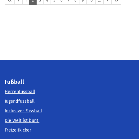
1
2
3
4
5
6
7
8
9
10
…
Fußball
Herrenfussball
Jugendfussball
Inklusiver Fussball
Die Welt ist bunt
Freizeitkicker