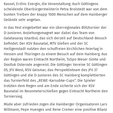
Kassel, Erdinc Evergin, die Veranstaltung. Auch Göttingens
scheidende Oberbürgermeisterin Petra Broistedt war von dem
bunten Treiben der knapp 1000 Menschen auf dem Hainberger
Gelände sehr angetan.
In das Fest eingebettet war ein überregionales Blitzturnier der
D-Junioren. Anziehungsmagnet war dabei das Team von
Galatasaray Istanbul, das sich derzeit auf Deutschland-Besuch
befindet. Der KSV Baunatal, MTV Gießen und der SC
Heiligenstadt nutzten den schulfreien kirchlichen Feiertag in
Hessen und Thüringen zu einem Besuch auf dem Hainberg. Aus
der Region waren Eintracht Northeim, TuSpo Weser Gimte und
Dostluk Osterode angereist. Die Göttinger Vereine SC Göttingen
05, JFV West, RSV Geismar, das Perspektivteam des JFV 37
Göttingen und die D-Junioren des SC Hainberg komplettierten
das Turnierfeld des „REWE-Karsubke-Cups“. Die Spieler
trotzten dem Regen und am Ende sicherte sich der KSV
Baunatal im Neunmeterschießen gegen Eintracht Northeim den
Turniersieg.
Müde aber zufrieden zogen die Hainberger Organisatoren Lars
Willmann, Pepe Huenges und Rene Cremer eine positive Bilanz