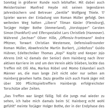
Sonntag in größerer Runde noch lebhafter. Mit dabei auch
Meistertrainer Manfred Heyde mit seinen legendären
Jahresbüchern und Betreuer „Gentile“ Wolfgang Thiele. 17
Spieler waren der Einladung von Roman Müller gefolgt. Den
weitesten Weg hatten „Libero“ Tilman Käsler (Flensburg),
Torjäger Holger Bothe (Ammerland), „Vorstopper“ Carsten
Simon (Frankfurt) und Elferspezialist Lars Christlieb (Hannover).
Während „Sechser“ Oliver Hille, „Offensiv-Frontmann“ Andre
Pfitzner, Torwart Christian Westensee, Defensivallrounder
Roman Müller, Abwehreiche Martin Burkert, „Linksfuss“ Guido
Hübner, Edeltechniker Thomas „Kopi“ Kopitz und Keeper Jojo
Ahrens (mit 42 damals der Senior) dem Hainberg nach ihrer
aktiven Karriere im und um den Verein aktiv blieben, lockte das
Treffen mit Olli Aha, Markus Röbel und Momo Eskandari auch
Männer an, die man lange Zeit nicht oder nur selten am
Hainberg gesehen hatte. Dazu gesellte sich auch Frank Jäger mit
über 300 Pflichtspieltreffern Hainbergs erfolgreichster
Torschütze aller Zeiten.
„Das Treffen war längst fällig. Toll die Jungs mal wieder zu
sehen, ich habe mich damals beim SC Hainberg echt wohl
gefühlt“ meinte Torjäger Holger Bothe, der in der Endphase des