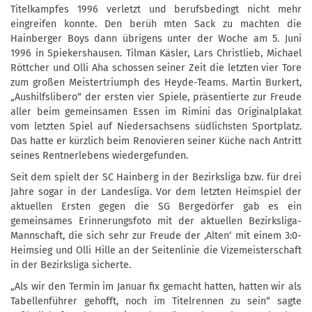
Titelkampfes 1996 verletzt und berufsbedingt nicht mehr
eingreifen konnte. Den berüh
mten Sack zu machten die
Hainberger Boys dann übrigens unter der Woche am 5. Juni
1996 in Spiekershausen. Tilman Käsler, Lars Christlieb, Michael
Röttcher und Olli Aha schossen seiner Zeit die letzten vier Tore
zum großen Meistertriumph des Heyde-Teams. Martin Burkert,
„Aushilfslibero“ der ersten vier Spiele, präsentierte zur Freude
aller beim gemeinsamen Essen im Rimini das Originalplakat
vom letzten Spiel auf Niedersachsens südlichsten Sportplatz.
Das hatte er kürzlich beim Renovieren seiner Küche nach Antritt
seines Rentnerlebens wiedergefunden.
Seit dem spielt der SC Hainberg in der Bezirksliga bzw. für drei
Jahre sogar in der Landesliga. Vor dem letzten Heimspiel der
aktuellen Ersten gegen die SG Bergedörfer gab es ein
gemeinsames Erinnerungsfoto mit der aktuellen Bezirksliga-
Mannschaft, die sich sehr zur Freude der ‚Alten‘ mit einem 3:0-
Heimsieg und Olli Hille an der Seitenlinie die Vizemeisterschaft
in der Bezirksliga sicherte.
„Als wir den Termin im Januar fix gemacht hatten, hatten wir als
Tabellenführer gehofft, noch im Titelrennen zu sein“ sagte