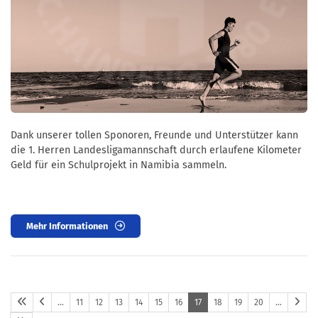
Dank unserer tollen Sponoren, Freunde und Unterstützer kann
die 1. Herren Landesligamannschaft durch erlaufene Kilometer
Geld für ein Schulprojekt in Namibia sammeln.
Mehr Informationen
…
11
12
13
14
15
16
17
18
19
20
…