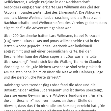
Geflüchteten, Ökologie Projekte in der Nachbarschaft
besonders engagieren“ erklärte Lars Willmann das Ziel der
Aktion am bundesweiten „Tag des Ehrenamts“. Die Aktion war
auch als kleine Weihnachtsüberraschung und als Ersatz zum
Nachbarschafts- und Weihnachtsfest des Vereins gedacht, dass
eigentlich für die Adventszeit geplant war.
Über 200 Geschenke hatten Lars Willmann, Isabel Panzacchi
(FÖJ) sowie Lukas Lukas und Jonas Willms (beide FSJ) in der
letzten Woche gepackt. Jedes Geschenk war individuell
abgestimmt und mit einer persönlichen Karte. Bei den
Beschenkten kam die Aktion super an. „Das war eine tolle
Überraschung!“ freute sich Nordic-Walking-Trainerin Claudia
Jördening-Kalde. „Die kleinen Geschenke sind sehr praktisch.
Am meisten habe ich mich über die Maske mit Hainberg-Logo
und die persönliche Karte gefreut!“
Hainbergs Vorsitzender Jörg Lohse fand die Idee und die
Umsetzung der Aktion „überragend“ und ist davon überzeugt,
dass sie einen Gewinn für die Mitgliederbindung war. Für alle,
die „ihr Geschenk“ noch vermissen, an dieser Stelle der
Hinweis, dass das Trio nicht alle am Samstag erreicht hat. „Die