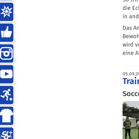
die Ec
in and
Das An
Bewohn
wird v
eine 
05.09.2
Trai
Socc