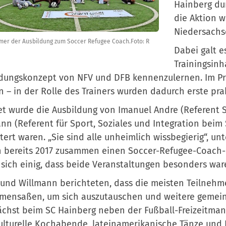
Hainberg du
die Aktion 
Niedersachse
mer der Ausbildung zum Soccer Refugee Coach.Foto: R
Dabei galt e
Trainingsinh
dungskonzept von NFV und DFB kennenzulernen. Im Pra
 – in der Rolle des Trainers wurden dadurch erste pr
et wurde die Ausbildung von Imanuel Andre (Referent 
nn (Referent für Sport, Soziales und Integration beim
tert waren. „Sie sind alle unheimlich wissbegierig“, un
 bereits 2017 zusammen einen Soccer-Refugee-Coach-
sich einig, dass beide Veranstaltungen besonders war
und Willmann berichteten, dass die meisten Teilnehm
mensaßen, um sich auszutauschen und weitere gemeins
hst beim SC Hainberg neben der Fußball-Freizeitmann
ulturelle Kochabende, lateinamerikanische Tänze und 