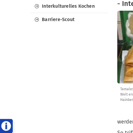
- In
Interkulturelles Kochen
Barriere-Scout
Tamales
Welt er
Hainber
werden
So tri