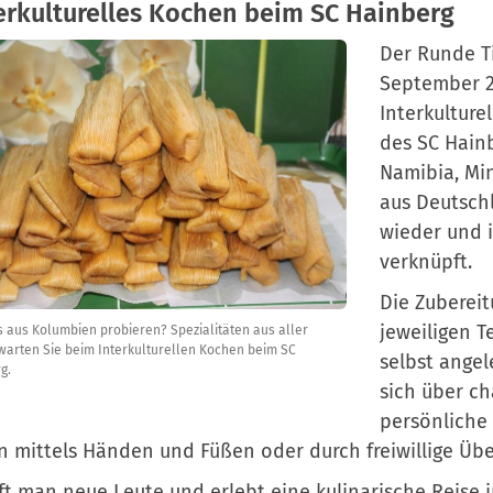
terkulturelles Kochen beim SC Hainberg
Der Runde Ti
September 2
Interkultur
des SC Hain
Namibia, Min
aus Deutschl
wieder und 
verknüpft.
Die Zubereit
jeweiligen T
 aus Kolumbien probieren? Spezialitäten aus aller
warten Sie beim Interkulturellen Kochen beim SC
selbst ange
g.
sich über ch
persönliche
 mittels Händen und Füßen oder durch freiwillige Übe
fft man neue Leute und erlebt eine kulinarische Reise