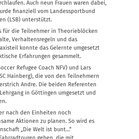
rchlaufen. Auch neun Frauen waren dabei,
wurde finanziell vom Landessportbund
n (LSB) unterstützt.
s für die Teilnehmer in Theorieblöcken
alte, Verhaltensregeln und das
xisteil konnte das Gelernte umgesetzt
aktische Erfahrungen gesammelt.
Soccer Refugee Coach NFV) und Lars
 SC Hainberg), die von den Teilnehmern
terstrich Andre. Die beiden Referenten
Lehrgang in Göttingen umgesetzt und
en.
er nach den Einheiten noch
ame Aktionen zu planen. So wird es
schaft „Die Welt ist bunt…“
Fahrradtouren geben, die mit