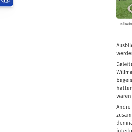
Teilneh
Ausbil
werden
Geleit
Willma
begeis
hatten
waren 
Andre 
zusam
demnäc
interk