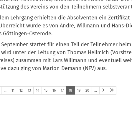
tützung des Vereins von den Teilnehmern selbstverant
em Lehrgang erhielten die Absolventen ein Zertifikat
 Überreicht wurde es von Andre, Willmann und Hans-Die
s Göttingen-Osterode.
 September startet für einen Teil der Teilnehmer beim
 wird unter der Leitung von Thomas Hellmich (Vorsitze
eises) zusammen mit Lars Willmann und eventuell wei
tive dazu ging von Marion Demann (NFV) aus.
…
11
12
13
14
15
16
17
18
19
20
…