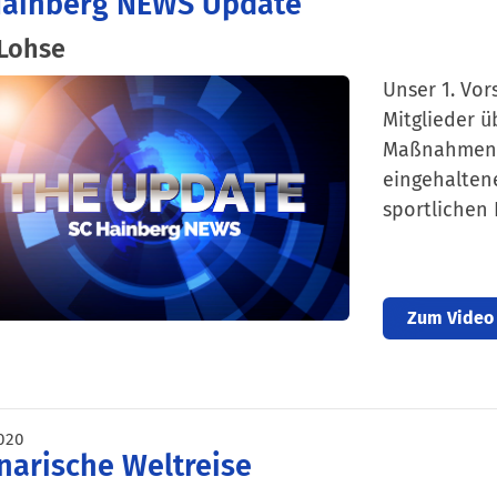
Hainberg NEWS Update
 Lohse
Unser 1. Vor
Mitglieder 
Maßnahmen, 
eingehaltene
sportlichen 
Zum Video
020
narische Weltreise