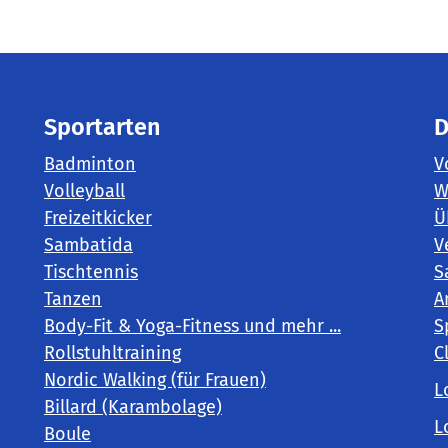
Sportarten
D
Badminton
V
Volleyball
W
Freizeitkicker
Ü
Sambatida
V
Tischtennis
S
Tanzen
A
Body-Fit & Yoga-Fitness und mehr ...
S
Rollstuhltraining
C
Nordic Walking (für Frauen)
L
Billard (Karambolage)
L
Boule