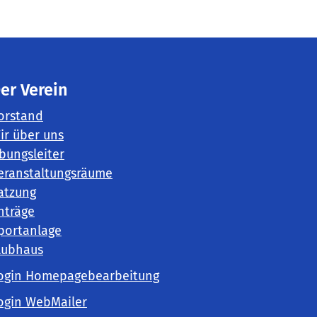
er Verein
orstand
ir über uns
bungsleiter
eranstaltungsräume
atzung
nträge
portanlage
lubhaus
ogin Homepagebearbeitung
ogin WebMailer