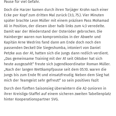
Pause für viel Gefahr.
Doch die Harzer kamen durch ihren Torjäger Krohn nach einer
Ecke per Kopf zum dritten Mal zurück (3:3, 75.). Vier Minuten
später brachte Leon Müller mit einem präzisen Pass Mohamad
Ali in Position, der diesen über halb links zum 4:3 veredelte.
Damit war der Wiederstand der Osteröder gebrochen. Die
Hainberger waren nun kompromisslos in der Abwehr und
Kapitän Arne Wedrins fand dann am Ende doch noch den
passenden Deckel! Die Siegeshumba, intoniert von Daniel
Petzke aus der A1, hatten sich die Jungs dann redlich verdient.
„Das gemeinsame Training mit der A1 seit Oktober hat sich
heute ausgezahlt“ freute sich Jugendkoordinator Roman Müller.
„Nach der langen Wettkampfpause seit dem 05.10. waren die
Jungs bis zum Ende fit und einsatzfreudig. Neben dem Sieg hat
mich der Teamgeist sehr gefreut!“ so sein positives Fazit
Durch den fünften Saisonsieg überwintern die A2-Junioren in
ihrer Kreisliga-Staffel auf einem sicheren zweiten Tabellenplatz
hinter Kooperationspartner SVG.