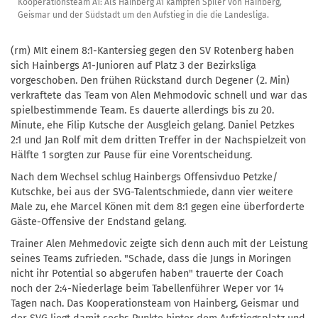
Kooperationsteam A1: Als Hainberg A1 kämpfen Spiler von Hainberg,
Geismar und der Südstadt um den Aufstieg in die die Landesliga.
(rm) MIt einem 8:1-Kantersieg gegen den SV Rotenberg haben
sich Hainbergs A1-Junioren auf Platz 3 der Bezirksliga
vorgeschoben. Den frühen Rückstand durch Degener (2. Min)
verkraftete das Team von Alen Mehmodovic schnell und war das
spielbestimmende Team. Es dauerte allerdings bis zu 20.
Minute, ehe Filip Kutsche der Ausgleich gelang. Daniel Petzkes
2:1 und Jan Rolf mit dem dritten Treffer in der Nachspielzeit von
Hälfte 1 sorgten zur Pause für eine Vorentscheidung.
Nach dem Wechsel schlug Hainbergs Offensivduo Petzke/
Kutschke, bei aus der SVG-Talentschmiede, dann vier weitere
Male zu, ehe Marcel Könen mit dem 8:1 gegen eine überforderte
Gäste-Offensive der Endstand gelang.
Trainer Alen Mehmedovic zeigte sich denn auch mit der Leistung
seines Teams zufrieden. "Schade, dass die Jungs in Moringen
nicht ihr Potential so abgerufen haben" trauerte der Coach
noch der 2:4-Niederlage beim Tabellenführer Weper vor 14
Tagen nach. Das Kooperationsteam von Hainberg, Geismar und