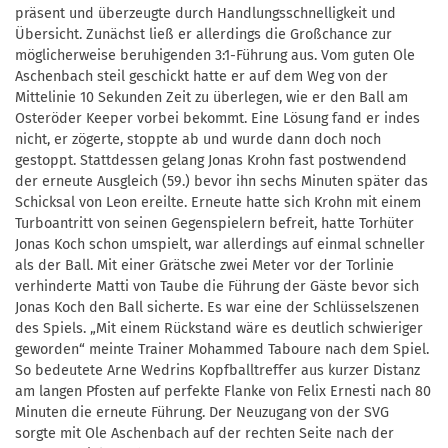
präsent und überzeugte durch Handlungsschnelligkeit und
Übersicht. Zunächst ließ er allerdings die Großchance zur
möglicherweise beruhigenden 3:1-Führung aus. Vom guten Ole
Aschenbach steil geschickt hatte er auf dem Weg von der
Mittelinie 10 Sekunden Zeit zu überlegen, wie er den Ball am
Osteröder Keeper vorbei bekommt. Eine Lösung fand er indes
nicht, er zögerte, stoppte ab und wurde dann doch noch
gestoppt. Stattdessen gelang Jonas Krohn fast postwendend
der erneute Ausgleich (59.) bevor ihn sechs Minuten später das
Schicksal von Leon ereilte. Erneute hatte sich Krohn mit einem
Turboantritt von seinen Gegenspielern befreit, hatte Torhüter
Jonas Koch schon umspielt, war allerdings auf einmal schneller
als der Ball. Mit einer Grätsche zwei Meter vor der Torlinie
verhinderte Matti von Taube die Führung der Gäste bevor sich
Jonas Koch den Ball sicherte. Es war eine der Schlüsselszenen
des Spiels. „Mit einem Rückstand wäre es deutlich schwieriger
geworden“ meinte Trainer Mohammed Taboure nach dem Spiel.
So bedeutete Arne Wedrins Kopfballtreffer aus kurzer Distanz
am langen Pfosten auf perfekte Flanke von Felix Ernesti nach 80
Minuten die erneute Führung. Der Neuzugang von der SVG
sorgte mit Ole Aschenbach auf der rechten Seite nach der