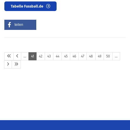
Tabelle Fussball.de
teilen
…
41
42
43
44
45
46
47
48
49
50
…