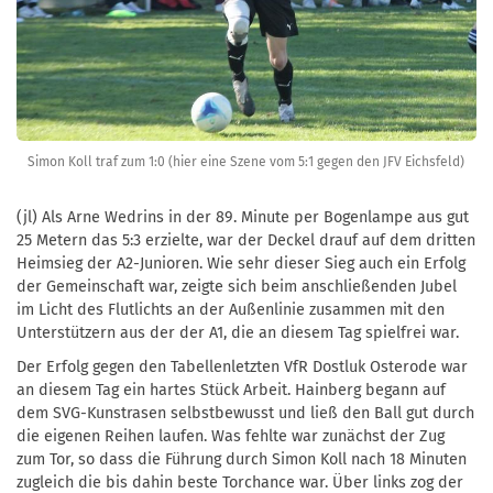
Simon Koll traf zum 1:0 (hier eine Szene vom 5:1 gegen den JFV Eichsfeld)
(jl) Als Arne Wedrins in der 89. Minute per Bogenlampe aus gut
25 Metern das 5:3 erzielte, war der Deckel drauf auf dem dritten
Heimsieg der A2-Junioren. Wie sehr dieser Sieg auch ein Erfolg
der Gemeinschaft war, zeigte sich beim anschließenden Jubel
im Licht des Flutlichts an der Außenlinie zusammen mit den
Unterstützern aus der der A1, die an diesem Tag spielfrei war.
Der Erfolg gegen den Tabellenletzten VfR Dostluk Osterode war
an diesem Tag ein hartes Stück Arbeit. Hainberg begann auf
dem SVG-Kunstrasen selbstbewusst und ließ den Ball gut durch
die eigenen Reihen laufen. Was fehlte war zunächst der Zug
zum Tor, so dass die Führung durch Simon Koll nach 18 Minuten
zugleich die bis dahin beste Torchance war. Über links zog der