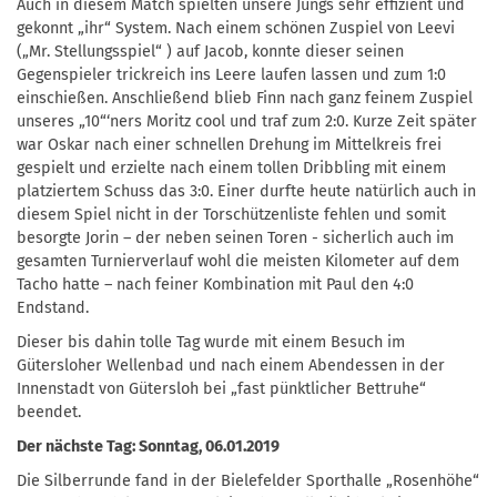
Auch in diesem Match spielten unsere Jungs sehr effizient und
gekonnt „ihr“ System. Nach einem schönen Zuspiel von Leevi
(„Mr. Stellungsspiel“ ) auf Jacob, konnte dieser seinen
Gegenspieler trickreich ins Leere laufen lassen und zum 1:0
einschießen. Anschließend blieb Finn nach ganz feinem Zuspiel
unseres „10“‘ners Moritz cool und traf zum 2:0. Kurze Zeit später
war Oskar nach einer schnellen Drehung im Mittelkreis frei
gespielt und erzielte nach einem tollen Dribbling mit einem
platziertem Schuss das 3:0. Einer durfte heute natürlich auch in
diesem Spiel nicht in der Torschützenliste fehlen und somit
besorgte Jorin – der neben seinen Toren - sicherlich auch im
gesamten Turnierverlauf wohl die meisten Kilometer auf dem
Tacho hatte – nach feiner Kombination mit Paul den 4:0
Endstand.
Dieser bis dahin tolle Tag wurde mit einem Besuch im
Gütersloher Wellenbad und nach einem Abendessen in der
Innenstadt von Gütersloh bei „fast pünktlicher Bettruhe“
beendet.
Der nächste Tag: Sonntag, 06.01.2019
Die Silberrunde fand in der Bielefelder Sporthalle „Rosenhöhe“