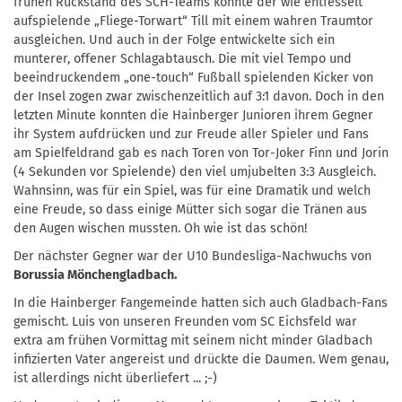
frühen Rückstand des SCH-Teams konnte der wie entfesselt
aufspielende „Fliege-Torwart“ Till mit einem wahren Traumtor
ausgleichen. Und auch in der Folge entwickelte sich ein
munterer, offener Schlagabtausch. Die mit viel Tempo und
beeindruckendem „one-touch“ Fußball spielenden Kicker von
der Insel zogen zwar zwischenzeitlich auf 3:1 davon. Doch in den
letzten Minute konnten die Hainberger Junioren ihrem Gegner
ihr System aufdrücken und zur Freude aller Spieler und Fans
am Spielfeldrand gab es nach Toren von Tor-Joker Finn und Jorin
(4 Sekunden vor Spielende) den viel umjubelten 3:3 Ausgleich.
Wahnsinn, was für ein Spiel, was für eine Dramatik und welch
eine Freude, so dass einige Mütter sich sogar die Tränen aus
den Augen wischen mussten. Oh wie ist das schön!
Der nächster Gegner war der U10 Bundesliga-Nachwuchs von
Borussia Mönchengladbach.
In die Hainberger Fangemeinde hatten sich auch Gladbach-Fans
gemischt. Luis von unseren Freunden vom SC Eichsfeld war
extra am frühen Vormittag mit seinem nicht minder Gladbach
infizierten Vater angereist und drückte die Daumen. Wem genau,
ist allerdings nicht überliefert ... ;-)