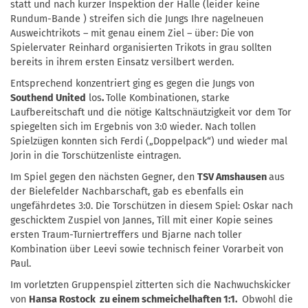
statt und nach kurzer Inspektion der Halle (leider keine
Rundum-Bande ) streifen sich die Jungs Ihre nagelneuen
Ausweichtrikots – mit genau einem Ziel – über: Die von
Spielervater Reinhard organisierten Trikots in grau sollten
bereits in ihrem ersten Einsatz versilbert werden.
Entsprechend konzentriert ging es gegen die Jungs von
Southend United
los
.
Tolle Kombinationen, starke
Laufbereitschaft und die nötige Kaltschnäutzigkeit vor dem Tor
spiegelten sich im Ergebnis von 3:0 wieder. Nach tollen
Spielzügen konnten sich Ferdi („Doppelpack“) und wieder mal
Jorin in die Torschützenliste eintragen.
Im Spiel gegen den nächsten Gegner, den
TSV Amshausen
aus
der Bielefelder Nachbarschaft, gab es ebenfalls ein
ungefährdetes 3:0. Die Torschützen in diesem Spiel: Oskar nach
geschicktem Zuspiel von Jannes, Till mit einer Kopie seines
ersten Traum-Turniertreffers und Bjarne nach toller
Kombination über Leevi sowie technisch feiner Vorarbeit von
Paul.
Im vorletzten Gruppenspiel zitterten sich die Nachwuchskicker
von
Hansa Rostock zu einem schmeichelhaften 1:1.
Obwohl die