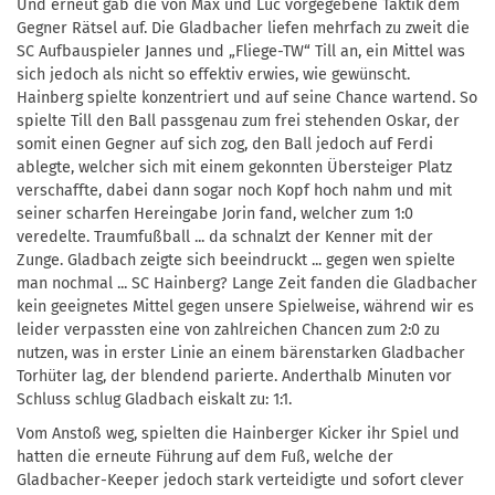
Und erneut gab die von Max und Luc vorgegebene Taktik dem
Gegner Rätsel auf. Die Gladbacher liefen mehrfach zu zweit die
SC Aufbauspieler Jannes und „Fliege-TW“ Till an, ein Mittel was
sich jedoch als nicht so effektiv erwies, wie gewünscht.
Hainberg spielte konzentriert und auf seine Chance wartend. So
spielte Till den Ball passgenau zum frei stehenden Oskar, der
somit einen Gegner auf sich zog, den Ball jedoch auf Ferdi
ablegte, welcher sich mit einem gekonnten Übersteiger Platz
verschaffte, dabei dann sogar noch Kopf hoch nahm und mit
seiner scharfen Hereingabe Jorin fand, welcher zum 1:0
veredelte. Traumfußball ... da schnalzt der Kenner mit der
Zunge. Gladbach zeigte sich beeindruckt ... gegen wen spielte
man nochmal ... SC Hainberg? Lange Zeit fanden die Gladbacher
kein geeignetes Mittel gegen unsere Spielweise, während wir es
leider verpassten eine von zahlreichen Chancen zum 2:0 zu
nutzen, was in erster Linie an einem bärenstarken Gladbacher
Torhüter lag, der blendend parierte. Anderthalb Minuten vor
Schluss schlug Gladbach eiskalt zu: 1:1.
Vom Anstoß weg, spielten die Hainberger Kicker ihr Spiel und
hatten die erneute Führung auf dem Fuß, welche der
Gladbacher-Keeper jedoch stark verteidigte und sofort clever