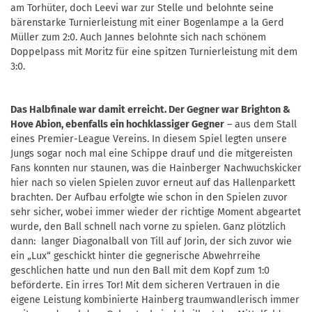
am Torhüter, doch Leevi war zur Stelle und belohnte seine
bärenstarke Turnierleistung mit einer Bogenlampe a la Gerd
Müller zum 2:0. Auch Jannes belohnte sich nach schönem
Doppelpass mit Moritz für eine spitzen Turnierleistung mit dem
3:0.
Das Halbfinale war damit erreicht. Der Gegner war Brighton &
Hove Abion, ebenfalls ein hochklassiger Gegner
– aus dem Stall
eines Premier-League Vereins. In diesem Spiel legten unsere
Jungs sogar noch mal eine Schippe drauf und die mitgereisten
Fans konnten nur staunen, was die Hainberger Nachwuchskicker
hier nach so vielen Spielen zuvor erneut auf das Hallenparkett
brachten. Der Aufbau erfolgte wie schon in den Spielen zuvor
sehr sicher, wobei immer wieder der richtige Moment abgeartet
wurde, den Ball schnell nach vorne zu spielen. Ganz plötzlich
dann: langer Diagonalball von Till auf Jorin, der sich zuvor wie
ein „Lux“ geschickt hinter die gegnerische Abwehrreihe
geschlichen hatte und nun den Ball mit dem Kopf zum 1:0
beförderte. Ein irres Tor! Mit dem sicheren Vertrauen in die
eigene Leistung kombinierte Hainberg traumwandlerisch immer