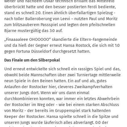
weiter und nachdem Oskar technisch brillant das Mittelfeld
überbrückt hatte und den besser postierten Ferdi bediente,
stand es schnell 2:0. Einen ähnlich überfallartigen Spielzug -
nach toller Balleroberung von Leevi – nutzten Paul und Moritz
zum blitzsauberem Passspiel und legten dem pfeilschnellen
Bjarne mustergültig das 3:0 auf.
„Finaaaaleee OHOOOOO“ skandierte die Eltern-Fangemeinde
und da hieß der Gegner erneut Hansa Rostock, die sich mit 1:0
gegen Fortuna Düsseldorf durchgesetzt hatten.
Das Finale um den Silberpokal
Und erneut entwickelte sich schnell ein rassiges Spiel und das,
obwohl beide Mannschaften über zwei Turniertage mittlerweile
neun Spiele in den Beinen hatten. Ein auf und ab, gutes
Anlaufen der Rostocker hier, cleveres Zweikampfverhalten
unserer Jungs dort. Wenn wir uns dann einmal
durchkombinieren konnten, war immer ein letztes Abwehrbein
der Rostocker im Weg oder - wie bei einem starken Abschluss
von Moritz - der bereits im Gruppenspiel stark haltenden
Keeper der Rostocker. Hansa spielte schnell in die Spitze und
unseren Jungs wurde läuferisch alles abverlangt. 0:0 der