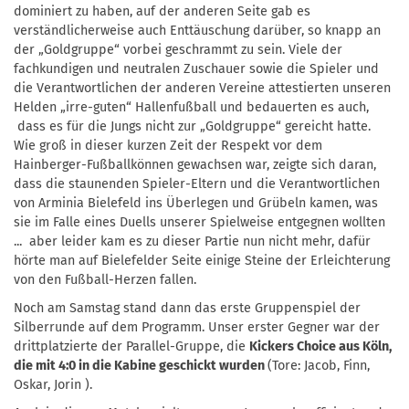
dominiert zu haben, auf der anderen Seite gab es
verständlicherweise auch Enttäuschung darüber, so knapp an
der „Goldgruppe“ vorbei geschrammt zu sein. Viele der
fachkundigen und neutralen Zuschauer sowie die Spieler und
die Verantwortlichen der anderen Vereine attestierten unseren
Helden „irre-guten“ Hallenfußball und bedauerten es auch,
dass es für die Jungs nicht zur „Goldgruppe“ gereicht hatte.
Wie groß in dieser kurzen Zeit der Respekt vor dem
Hainberger-Fußballkönnen gewachsen war, zeigte sich daran,
dass die staunenden Spieler-Eltern und die Verantwortlichen
von Arminia Bielefeld ins Überlegen und Grübeln kamen, was
sie im Falle eines Duells unserer Spielweise entgegnen wollten
... aber leider kam es zu dieser Partie nun nicht mehr, dafür
hörte man auf Bielefelder Seite einige Steine der Erleichterung
von den Fußball-Herzen fallen.
Noch am Samstag stand dann das erste Gruppenspiel der
Silberrunde auf dem Programm. Unser erster Gegner war der
drittplatzierte der Parallel-Gruppe, die
Kickers Choice aus Köln,
die mit 4:0 in die Kabine geschickt wurden
(Tore: Jacob, Finn,
Oskar, Jorin ).