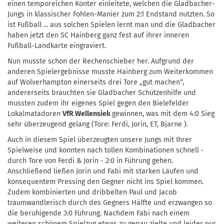
einen temporeichen Konter einleitete, welchen die Gladbacher-
Jungs in klassischer Fohlen-Manier zum 2:1 Endstand nutzten. So
ist Fußball ... aus solchen Spielen lernt man und die Gladbacher
haben jetzt den SC Hainberg ganz fest auf ihrer inneren
Fußball-Landkarte eingraviert.
Nun musste schon der Rechenschieber her. Aufgrund der
anderen Spielergebnisse musste Hainberg zum Weiterkommen
auf Wolverhampton einerseits drei Tore „gut machen“,
andererseits brauchten sie Gladbacher Schützenhilfe und
mussten zudem ihr eigenes Spiel gegen den Bielefelder
Lokalmatadoren
VfR Wellensiek
gewinnen, was mit dem 4:0 Sieg
sehr überzeugend gelang (Tore: Ferdi, Jorin, ET, Bjarne ).
Auch in diesem Spiel überzeugten unsere Jungs mit Ihrer
Spielweise und konnten nach tollen Kombinationen schnell -
durch Tore von Ferdi & Jorin - 2:0 in Führung gehen.
Anschließend ließen Jorin und Fabi mit starken Läufen und
konsequentem Pressing den Gegner nicht ins Spiel kommen.
Zudem kombinierten und dribbelten Paul und Jacob
traumwandlerisch durch des Gegners Hälfte und erzwangen so
die beruhigende 3:0 Führung. Nachdem Fabi nach einem
weiteren schönem Spielzug etwas zu genau zielte und leider nur