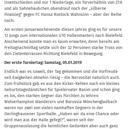
Unentschieden und nur 1 Niederlage, ein Torverhältnis von 27:6
und als Sahnehäubchen obendrauf noch der „silberne
Finalsieg“ gegen FC Hansa Rostock: Wahnsinn – aber der Reihe
nach:
Am ersten Januarwochenende diesen Jahres ging es für unsere
12 Jungs zum internationalen U10 Hallenmasters nach Bielefeld.
Anscheinend konnte man es kaum erwarten, denn bereits am
Freitagnachmittag setzte sich der 32 Personen starke Tross von
den Zietenterrassen Richtung Bielefeld in Bewegung.
Der erste Turniertag: Samstag, 05.01.2019
Endlich war es soweit, der Tag gekommen und die Vorfreude
seit Ewigkeiten ohnehin riesig – die Nervosität natürlich auch.
Zum Frühstück gab es aus den Kicker-Kehlen noch ein kleines
Geburtstagsständchen für Spielervater Basim und schon ging
es los, den starken Gegner das Fürchten zu lehren:
Wolverhampton Wanderers und Borussia Mönchengladbach
waren nur zwei von vielen namhaften Gegnern in der
Oerlinghausener Sporthalle. „Haben wir da eine Chance oder
wird man aus der Halle gefegt?“, waren seit der
Gruppenauslosung die heimlichen Gedanken aber auch ganz