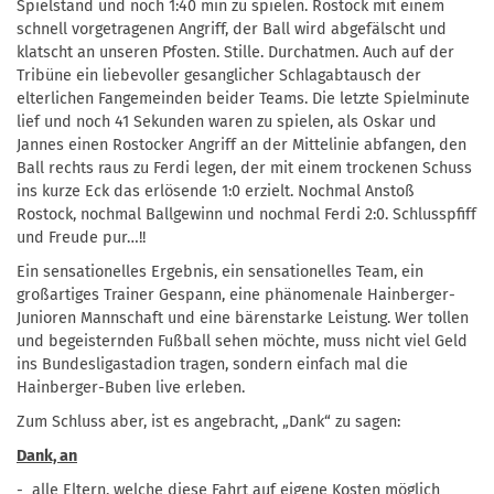
Spielstand und noch 1:40 min zu spielen. Rostock mit einem
schnell vorgetragenen Angriff, der Ball wird abgefälscht und
klatscht an unseren Pfosten. Stille. Durchatmen. Auch auf der
Tribüne ein liebevoller gesanglicher Schlagabtausch der
elterlichen Fangemeinden beider Teams. Die letzte Spielminute
lief und noch 41 Sekunden waren zu spielen, als Oskar und
Jannes einen Rostocker Angriff an der Mittelinie abfangen, den
Ball rechts raus zu Ferdi legen, der mit einem trockenen Schuss
ins kurze Eck das erlösende 1:0 erzielt. Nochmal Anstoß
Rostock, nochmal Ballgewinn und nochmal Ferdi 2:0. Schlusspfiff
und Freude pur…!!
Ein sensationelles Ergebnis, ein sensationelles Team, ein
großartiges Trainer Gespann, eine phänomenale Hainberger-
Junioren Mannschaft und eine bärenstarke Leistung. Wer tollen
und begeisternden Fußball sehen möchte, muss nicht viel Geld
ins Bundesligastadion tragen, sondern einfach mal die
Hainberger-Buben live erleben.
Zum Schluss aber, ist es angebracht, „Dank“ zu sagen:
Dank, an
- alle Eltern, welche diese Fahrt auf eigene Kosten möglich