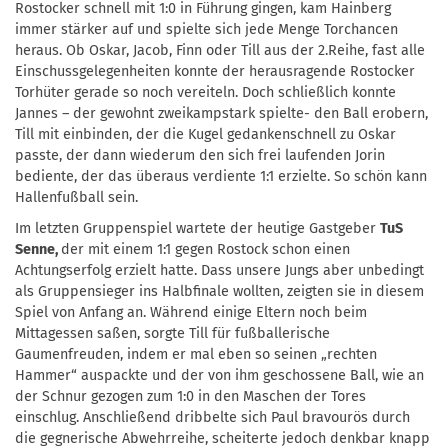
Rostocker schnell mit 1:0 in Führung gingen, kam Hainberg
immer stärker auf und spielte sich jede Menge Torchancen
heraus. Ob Oskar, Jacob, Finn oder Till aus der 2.Reihe, fast alle
Einschussgelegenheiten konnte der herausragende Rostocker
Torhüter gerade so noch vereiteln. Doch schließlich konnte
Jannes – der gewohnt zweikampstark spielte- den Ball erobern,
Till mit einbinden, der die Kugel gedankenschnell zu Oskar
passte, der dann wiederum den sich frei laufenden Jorin
bediente, der das überaus verdiente 1:1 erzielte. So schön kann
Hallenfußball sein.
Im letzten Gruppenspiel wartete der heutige Gastgeber
TuS
Senne,
der mit einem 1:1 gegen Rostock schon einen
Achtungserfolg erzielt hatte. Dass unsere Jungs aber unbedingt
als Gruppensieger ins Halbfinale wollten, zeigten sie in diesem
Spiel von Anfang an. Während einige Eltern noch beim
Mittagessen saßen, sorgte Till für fußballerische
Gaumenfreuden, indem er mal eben so seinen „rechten
Hammer“ auspackte und der von ihm geschossene Ball, wie an
der Schnur gezogen zum 1:0 in den Maschen der Tores
einschlug. Anschließend dribbelte sich Paul bravourös durch
die gegnerische Abwehrreihe, scheiterte jedoch denkbar knapp