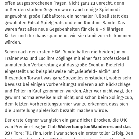
offen ausgesprochenen Fragen. Nicht ganz zu unrecht, denn
außer den starken Gegnern waren auch einige Spielmodi
ungewohnt: große Fußballtore, ein normaler Fußball statt des
gewohnten Futsal-Spielgeräts und eine Rundum-Bande. Das
waren fast alles neue Gegebenheiten für die 8 – 9 jährigen
Kicker und durchaus spannend, wie sie damit zurecht kommen
würden.
Schon nach der ersten HKM-Runde hatten die beiden Junior-
Trainer Max und Luc ihre Zöglinge mit einer fast professionell
anmutenden Vorbereitung auf das große Event in Bielefeld
eingestellt und beispielsweise mit „Bielefeld-Taktik“ und
fliegenden Torwart was ganz Spezielles einstudiert, wobei sehr
bewusst bei einigen Vorbereitungsturnieren auch Rückschläge
und Fehler in Kauf genommen wurden. Aber wer nicht wagt, der
gewinnt normalerweise auch nicht, und schon beim Solling-Cup,
dem letzten Vorbereitungsturnier war zu erkennen, dass sich
die Umstellung spielerisch bezahlt machen würde.
Der erste Gegner war gleich ein ganz dicker Brocken, die U10
vom Premier-League Club
Wolverhampton Wanderers und das
3:3
( Tore: Till, Finn, Jorin ) war schon ein erster toller Erfolg. Den