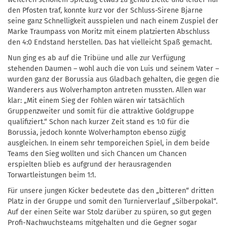
den Pfosten traf, konnte kurz vor der Schluss-Sirene Bjarne
seine ganz Schnelligkeit ausspielen und nach einem Zuspiel der
Marke Traumpass von Moritz mit einem platzierten Abschluss
den 4:0 Endstand herstellen. Das hat vielleicht Spaß gemacht.
Nun ging es ab auf die Tribüne und alle zur Verfügung
stehenden Daumen – wohl auch die von Luis und seinem Vater –
wurden ganz der Borussia aus Gladbach gehalten, die gegen die
Wanderers aus Wolverhampton antreten mussten. Allen war
klar: „Mit einem Sieg der Fohlen wären wir tatsächlich
Gruppenzweiter und somit für die attraktive Goldgruppe
qualifiziert.“ Schon nach kurzer Zeit stand es 1:0 für die
Borussia, jedoch konnte Wolverhampton ebenso zügig
ausgleichen. In einem sehr temporeichen Spiel, in dem beide
Teams den Sieg wollten und sich Chancen um Chancen
erspielten blieb es aufgrund der herausragenden
Torwartleistungen beim 1:1.
Für unsere jungen Kicker bedeutete das den „bitteren“ dritten
Platz in der Gruppe und somit den Turnierverlauf „Silberpokal“.
Auf der einen Seite war Stolz darüber zu spüren, so gut gegen
Profi-Nachwuchsteams mitgehalten und die Gegner sogar