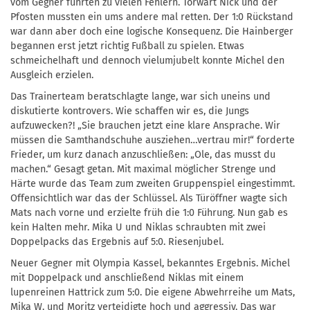
vom Gegner führten zu vielen Fehlern. Torwart Nick und der
Pfosten mussten ein ums andere mal retten. Der 1:0 Rückstand
war dann aber doch eine logische Konsequenz. Die Hainberger
begannen erst jetzt richtig Fußball zu spielen. Etwas
schmeichelhaft und dennoch vielumjubelt konnte Michel den
Ausgleich erzielen.
Das Trainerteam beratschlagte lange, war sich uneins und
diskutierte kontrovers. Wie schaffen wir es, die Jungs
aufzuwecken?! „Sie brauchen jetzt eine klare Ansprache. Wir
müssen die Samthandschuhe ausziehen…vertrau mir!“ forderte
Frieder, um kurz danach anzuschließen: „Ole, das musst du
machen.“ Gesagt getan. Mit maximal möglicher Strenge und
Härte wurde das Team zum zweiten Gruppenspiel eingestimmt.
Offensichtlich war das der Schlüssel. Als Türöffner wagte sich
Mats nach vorne und erzielte früh die 1:0 Führung. Nun gab es
kein Halten mehr. Mika U und Niklas schraubten mit zwei
Doppelpacks das Ergebnis auf 5:0. Riesenjubel.
Neuer Gegner mit Olympia Kassel, bekanntes Ergebnis. Michel
mit Doppelpack und anschließend Niklas mit einem
lupenreinen Hattrick zum 5:0. Die eigene Abwehrreihe um Mats,
Mika W. und Moritz verteidigte hoch und aggressiv. Das war