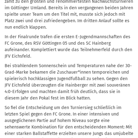
zählt zu den größten und renommiertesten Nachwuchsturnieren
im Göttinger Umland. Bereits in den vergangenen beiden Jahren
spielte unser Team um den Titel mit, musste sich jedoch mit
Platz zwei und drei zufriedengeben. Im dritten Anlauf sollte es
nun endlich klappen.
In der Finalrunde trafen die ersten E-Jugendmannschaften des
FC Grone, des RSV Göttingen 05 und des SC Hainberg
aufeinander. Komplettiert wurde das Teilnehmerfeld durch den
JFV Eichsfeld.
Bei strahlendem Sonnenschein und Temperaturen nahe der 30-
Grad-Marke bekamen die Zuschauer*innen temporeichen und
spielerisch hochklassigen Jugendfußball zu sehen. Gegen den
JFV Eichsfeld überzeugten die Hainberger mit zwei souveränen
4:0-Erfolgen und machten damit früh deutlich, dass sie in
diesem Jahr den Pokal fest im Blick hatten.
So fiel die Entscheidung um den Turniersieg schließlich im
letzten Spiel gegen den FC Grone. In einer intensiven und
ausgeglichenen Partie auf hohem Niveau sorgte eine
sehenswerte Kombination für den entscheidenden Moment: Mit
einer starken Ballstaffette erzielten unsere Jungs das umjubelte