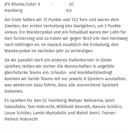
JFV Rhume/Oder II - SC
Hainberg 0:3
Am Ende hatten wir 12 Punkte und 13:2 Tore und waren dem
Zweiten, der ersten Vertretung des Gastgebers, um 2 Punkte
voraus. Ein Wanderpokal und ein Futsalball waren der Lohn für
den Turniersieg und so traten wir gegen 18:45 Uhr den Heimweg
nach Göttingen an. Im Gepäck zusätzlich die Einladung, den
Wanderpokal im nächsten Jahr zu verteidigen.
Da wir parallel noch ein anderes Hallenturnier in Gimte
spielten, teilten wir vorher die Mannschaften in ungefähr
gleichstarke Teams ein. Urlaubs- und krankheitsbedingt
konnten wir beide Teams mit nur jeweils 8 Spielern ausstatten,
was wiederum dazu führte, dass alle ausreichend Spielzeit
bekamen.
Es spielten für den SC Hainberg: Mahyar Nekuienia, Janni
Sakoufakis, Tom Hobrecht, Willibald Rexroth, Alessio Schiliro,
Lasse Schüler, Lambi Mystakidis und Mahdi Amiri. Trainer:
Helmut Hobrecht