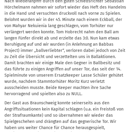
Nach Wiederanpfiff durch den guten Schiedsrichter Sebastian
Hörchelmann nahmen wir sofort wieder das Heft des Handelns
in die Hand und versuchten druckvoll nach vorne zu Spielen.
Belohnt wurden wir in der 45. Minute nach einem Eckball, der
von Mahyar Nekuienia lang geschlagen, vom Torhüter nur
verlängert werden konnte. Tom Hobrecht nahm den Ball am
langen Fünfer direkt ab und erzielte das 3:0. Nun kam etwas
Beruhigung auf und wir wurden (in Anlehnung an Babbas
Project) immer „ballverliebter“, verloren dabei jedoch von Zeit
zu Zeit die Übersicht und verzettelten uns in Ballaktionen.
Damit brachten wir einige Male den Gegner in Ballbesitz und
das führte zu einigen Angriffen auf unser Tor, das seit der 14.
Spielminute von unserem Ersatzkeeper Lasse Schüler gehütet
wurde, nachdem Stammtorhüter Moritz Kurz verletzt
ausscheiden musste. Beide Keeper machten ihre Sache
hervorragend und spielten also zu NULL.
Der Gast aus Braunschweig konnte seinerseits aus den
Angriffssituationen kein Kapital schlagen (u.a. ein Freistoß von
der Strafraumkante) und so übernahmen wir wieder das
Spielgeschehen und drängten auf das gegnerische Tor. Wir
haben uns weiter Chance für Chance herausgespielt,