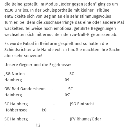
die Beine gestellt. Im Modus „Jeder gegen Jeden“ ging es um
15:30 Uhr los. In der Schulsporthalle mit kleiner Tribüne
entwickelte sich von Beginn an ein sehr stimmungsvolles
Turnier, bei dem die Zuschauerränge das eine oder andere Mal
wackelten. Teilweise hoch emotional geführte Begegnungen
wechselten sich mit ernüchternden zu-Null-Ergebnissen ab.
Es wurde Futsal in Reinform gespielt und so hatten die
Schiedsrichter alle Hände voll zu tun. Sie machten ihre Sache
aber sehr souverän!
Unsere Gegner und die Ergebnisse:
JSG Nörten - SC
Hainberg 0:1
GW Bad Gandersheim - SC
Hainberg 0:7
SC Hainberg - JSG Eintracht
Höhbernsee 1:0
SC Hainberg - JFV Rhume/Oder
I 1:2