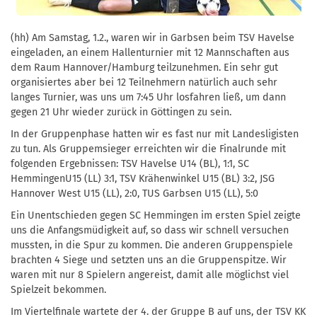
(hh) Am Samstag, 1.2., waren wir in Garbsen beim TSV Havelse
eingeladen, an einem Hallenturnier mit 12 Mannschaften aus
dem Raum Hannover/Hamburg teilzunehmen. Ein sehr gut
organisiertes aber bei 12 Teilnehmern natürlich auch sehr
langes Turnier, was uns um 7:45 Uhr losfahren ließ, um dann
gegen 21 Uhr wieder zurück in Göttingen zu sein.
In der Gruppenphase hatten wir es fast nur mit Landesligisten
zu tun. Als Gruppemsieger erreichten wir die Finalrunde mit
folgenden Ergebnissen: TSV Havelse U14 (BL), 1:1, SC
HemmingenU15 (LL) 3:1, TSV Krähenwinkel U15 (BL) 3:2, JSG
Hannover West U15 (LL), 2:0, TUS Garbsen U15 (LL), 5:0
Ein Unentschieden gegen SC Hemmingen im ersten Spiel zeigte
uns die Anfangsmüdigkeit auf, so dass wir schnell versuchen
mussten, in die Spur zu kommen. Die anderen Gruppenspiele
brachten 4 Siege und setzten uns an die Gruppenspitze. Wir
waren mit nur 8 Spielern angereist, damit alle möglichst viel
Spielzeit bekommen.
Im Viertelfinale wartete der 4. der Gruppe B auf uns, der TSV KK