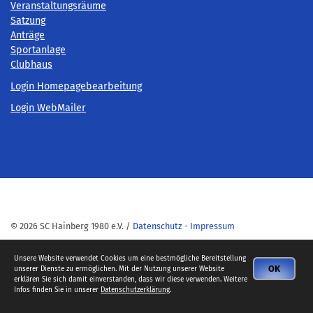
Veranstaltungsräume
Satzung
Anträge
Sportanlage
Clubhaus
Login Homepagebearbeitung
Login WebMailer
© 2026 SC Hainberg 1980 e.V. /
Datenschutz
-
Impressum
Unsere Website verwendet Cookies um eine bestmögliche Bereitstellung
OK
unserer Dienste zu ermöglichen. Mit der Nutzung unserer Website
erklären Sie sich damit einverstanden, dass wir diese verwenden. Weitere
Infos finden Sie in unserer
Datenschutzerklärung
.