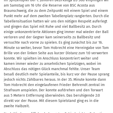
Im Spitzenspiel der C Junioren Bezirksliga BS Süd empfingen wir
am Samstag um 16 Uhr die Reserve von BSC Acosta aus
Braunschweig, die zu dem Zeitpunkt mit einem Spiel und einem
Punkt mehr auf dem zweiten Tabellenplatz rangierten. Durch die
Tabellensituation hatten wir uns den nötigen Respekt auferlegt
und gingen das Spiel mit Ruhe und viel Ballbesitz an. Durch
einige unkonzentrierte Aktionen ging immer mal wieder der Ball
verloren und der Gegner kam seinerseits zu Ballbesitz und
versuchte nach vorne zu spielen. Es ging zunächst bis zur 16.
Minute so weiter, bevor Tom Hobrecht eine Hereingabe von Tom
Brille von der linken Seite aus kurzer Distanz zum 1:0 verwerten
konnte. Wir spielten im Anschluss konzentriert weiter und
kamen immer wieder zu ansehnlichen Spielzügen, wobei im
Abschluss das nötigen Glück manchmal fehlte. Unser Team
besaß deutlich mehr Spielanteile, bis kurz vor der Pause sprang
jedoch nichts Zählbares heraus. In der 35. Minute konnte dann
Tom Hobrecht den eingelaufenen Frieder Behrendt zentral im
Strafraum anspielen. Der konnte aufdrehen und den Torwart
aus 5 Metern Entfernung überwinden. Das beruhigende 2:0
direkt vor der Pause. Mit diesem Spielstand ging es in die
zweite Halbzeit.