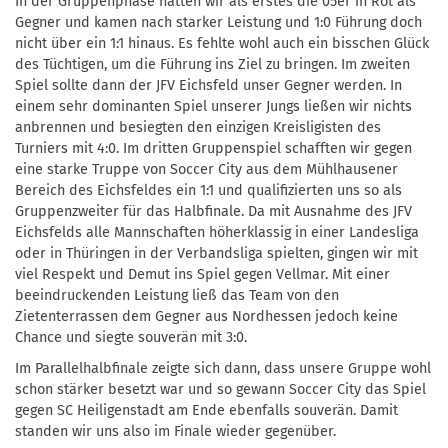
In der Gruppenphase hatten wir als erstes die 05er in Rot als
Gegner und kamen nach starker Leistung und 1:0 Führung doch
nicht über ein 1:1 hinaus. Es fehlte wohl auch ein bisschen Glück
des Tüchtigen, um die Führung ins Ziel zu bringen. Im zweiten
Spiel sollte dann der JFV Eichsfeld unser Gegner werden. In
einem sehr dominanten Spiel unserer Jungs ließen wir nichts
anbrennen und besiegten den einzigen Kreisligisten des
Turniers mit 4:0. Im dritten Gruppenspiel schafften wir gegen
eine starke Truppe von Soccer City aus dem Mühlhausener
Bereich des Eichsfeldes ein 1:1 und qualifizierten uns so als
Gruppenzweiter für das Halbfinale. Da mit Ausnahme des JFV
Eichsfelds alle Mannschaften höherklassig in einer Landesliga
oder in Thüringen in der Verbandsliga spielten, gingen wir mit
viel Respekt und Demut ins Spiel gegen Vellmar. Mit einer
beeindruckenden Leistung ließ das Team von den
Zietenterrassen dem Gegner aus Nordhessen jedoch keine
Chance und siegte souverän mit 3:0.
Im Parallelhalbfinale zeigte sich dann, dass unsere Gruppe wohl
schon stärker besetzt war und so gewann Soccer City das Spiel
gegen SC Heiligenstadt am Ende ebenfalls souverän. Damit
standen wir uns also im Finale wieder gegenüber.