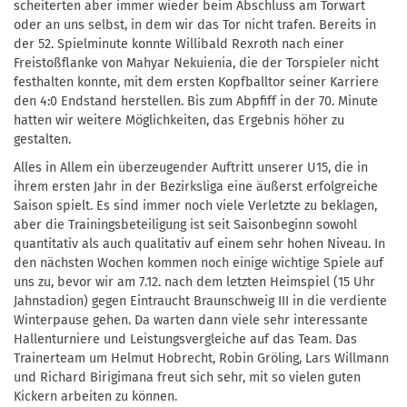
scheiterten aber immer wieder beim Abschluss am Torwart
oder an uns selbst, in dem wir das Tor nicht trafen. Bereits in
der 52. Spielminute konnte Willibald Rexroth nach einer
Freistoßflanke von Mahyar Nekuienia, die der Torspieler nicht
festhalten konnte, mit dem ersten Kopfballtor seiner Karriere
den 4:0 Endstand herstellen. Bis zum Abpfiff in der 70. Minute
hatten wir weitere Möglichkeiten, das Ergebnis höher zu
gestalten.
Alles in Allem ein überzeugender Auftritt unserer U15, die in
ihrem ersten Jahr in der Bezirksliga eine äußerst erfolgreiche
Saison spielt. Es sind immer noch viele Verletzte zu beklagen,
aber die Trainingsbeteiligung ist seit Saisonbeginn sowohl
quantitativ als auch qualitativ auf einem sehr hohen Niveau. In
den nächsten Wochen kommen noch einige wichtige Spiele auf
uns zu, bevor wir am 7.12. nach dem letzten Heimspiel (15 Uhr
Jahnstadion) gegen Eintraucht Braunschweig III in die verdiente
Winterpause gehen. Da warten dann viele sehr interessante
Hallenturniere und Leistungsvergleiche auf das Team. Das
Trainerteam um Helmut Hobrecht, Robin Gröling, Lars Willmann
und Richard Birigimana freut sich sehr, mit so vielen guten
Kickern arbeiten zu können.