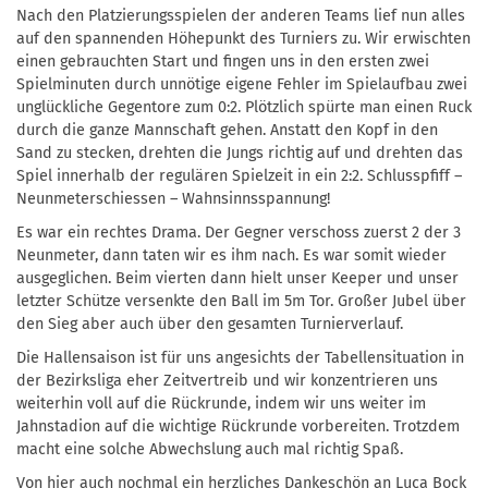
Nach den Platzierungsspielen der anderen Teams lief nun alles
auf den spannenden Höhepunkt des Turniers zu. Wir erwischten
einen gebrauchten Start und fingen uns in den ersten zwei
Spielminuten durch unnötige eigene Fehler im Spielaufbau zwei
unglückliche Gegentore zum 0:2. Plötzlich spürte man einen Ruck
durch die ganze Mannschaft gehen. Anstatt den Kopf in den
Sand zu stecken, drehten die Jungs richtig auf und drehten das
Spiel innerhalb der regulären Spielzeit in ein 2:2. Schlusspfiff –
Neunmeterschiessen – Wahnsinnsspannung!
Es war ein rechtes Drama. Der Gegner verschoss zuerst 2 der 3
Neunmeter, dann taten wir es ihm nach. Es war somit wieder
ausgeglichen. Beim vierten dann hielt unser Keeper und unser
letzter Schütze versenkte den Ball im 5m Tor. Großer Jubel über
den Sieg aber auch über den gesamten Turnierverlauf.
Die Hallensaison ist für uns angesichts der Tabellensituation in
der Bezirksliga eher Zeitvertreib und wir konzentrieren uns
weiterhin voll auf die Rückrunde, indem wir uns weiter im
Jahnstadion auf die wichtige Rückrunde vorbereiten. Trotzdem
macht eine solche Abwechslung auch mal richtig Spaß.
Von hier auch nochmal ein herzliches Dankeschön an Luca Bock