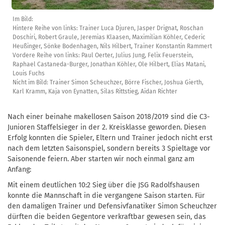
Im Bild:
Hintere Reihe von links: Trainer Luca Djuren, Jasper Drignat, Roschan
Doschiri, Robert Graule, Jeremias Klaasen, Maximilian Köhler, Cederic
Heußinger, Sönke Bodenhagen, Nils Hilbert, Trainer Konstantin Rammert
Vordere Reihe von links: Paul Oerter, Julius Jung, Felix Feuerstein,
Raphael Castaneda-Burger, Jonathan Köhler, Ole Hilbert, Elias Matani,
Louis Fuchs
Nicht im Bild: Trainer Simon Scheuchzer, Börre Fischer, Joshua Gierth,
Karl Kramm, Kaja von Eynatten, Silas Rittstieg, Aidan Richter
Nach einer beinahe makellosen Saison 2018/2019 sind die C3-
Junioren Staffelsieger in der 2. Kreisklasse geworden. Diesen
Erfolg konnten die Spieler, Eltern und Trainer jedoch nicht erst
nach dem letzten Saisonspiel, sondern bereits 3 Spieltage vor
Saisonende feiern. Aber starten wir noch einmal ganz am
Anfang:
Mit einem deutlichen 10:2 Sieg über die JSG Radolfshausen
konnte die Mannschaft in die vergangene Saison starten. Für
den damaligen Trainer und Defensivfanatiker Simon Scheuchzer
dürften die beiden Gegentore verkraftbar gewesen sein, das