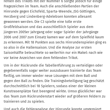
Fehlen des Trikots mit der Nummer 6 sorgte jedoch für einige
Fragezeichen im Team. Auch die anschließenden Partien der
Hinrunde gegen Eichsfeld, Sparta-Weende, JSG Göttingen,
Herzberg und Lindenberg-Adelebsen konnten allesamt
gewonnen werden. Die C3 spielte eine tolle erste
Großfeldsaison und das ausschließlich Spieler aus dem
jüngeren 2005er Jahrgang oder sogar Spieler der Jahrgänge
2006 und 2007 zum Einsatz kamen war auf dem Spielfeld kaum
zu erkennen. Mit 18 Punkten aus sechs Hinrundenspielen ging es
so also in die Hallensaison. Und die Analyse zur ersten
Saisonhälfte beleuchtete so weiterhin nur ein Makel: nach wie
vor keine Anzeichen von dem fehlenden Trikot.
Um in der Rückrunde die Tabellenführung zu verteidigen oder
gegebenenfalls sogar weiter auszubauen trainierte das Team
fleißig, um immer wieder neue Lösungen mit dem Ball und
gegen den Ball zu finden. Die Trainingsbeteiligung lag geschätzt
durchschnittlich bei 18 Spielern, sodass einer der kleinen
Kunstrasenplätze fast beengend wirkte. Umso glücklicher war
das Team zum Rückrundenstart wieder auf größeren Feldern zu
trainieren und zu spielen.
Und auch die Fehleranalyse der Hinrunde konnte umgemünzt