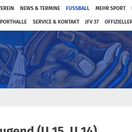
VEREIN
NEWS & TERMINE
FUSSBALL
MEHR SPORT
PORTHALLE
SERVICE & KONTAKT
JFV 37
OFFIZIELLE
Jugend (U 15, U 14)