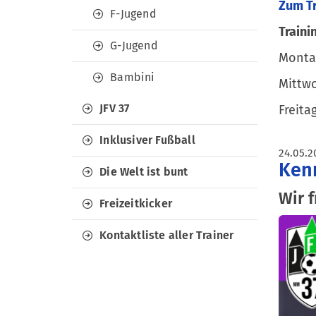
Zum T
F-Jugend
Traini
G-Jugend
Montag
Bambini
Mittwo
JFV 37
Freita
Inklusiver Fußball
24.05.2
Kenn
Die Welt ist bunt
Wir 
Freizeitkicker
Kontaktliste aller Trainer