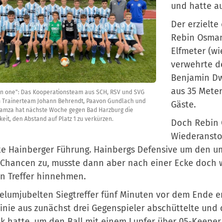
und hatte au
Der erzielte
Rebin Osman
Elfmeter (wi
verwehrte d
Benjamin Dw
aus 35 Meter
in one": Das Kooperationsteam aus SCH, RSV und SVG
 Trainerteam Johann Behrendt, Paavon Gundlach und
Gäste.
amza hat nächste Woche gegen Bad Harzburg die
keit, den Abstand auf Platz 1 zu verkürzen.
Doch Rebin
Wiederanstoß
e Hainberger Führung. Hainbergs Defensive um den um
Chancen zu, musste dann aber nach einer Ecke doch w
n Treffer hinnehmen.
elumjubelten Siegtreffer fünf Minuten vor dem Ende er
linie aus zunächst drei Gegenspieler abschüttelte und
k hatte, um den Ball mit einem Lupfer über 05-Keeper P