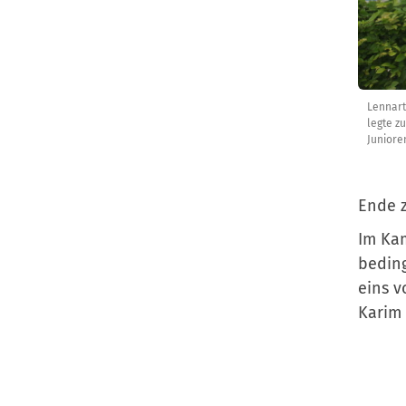
Lennart
legte z
Junioren
Ende 
Im Kam
beding
eins v
Karim 