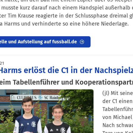
 musste kurz darauf nach einem Handspiel außerhalb d
ter Tim Krause reagierte in der Schlussphase dreimal 
a Harms und verhinderte so eine höhere Niederlage.
lle und Aufstellung auf fussball.de
021
Harms erlöst die C1 in der Nachspielz
beim Tabellenführer und Kooperationspart
(jl) Mit sei
der C1 eine
Tabellenführ
von Michael 
Nach schwac