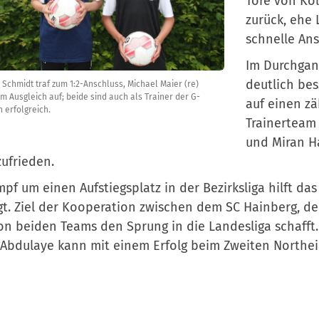
Tore von Kol
zurück, ehe
schnelle Ans
Im Durchgan
deutlich bes
 Schmidt traf zum 1:2-Anschluss, Michael Maier (re)
um Ausgleich auf; beide sind auch als Trainer der G-
auf einen zä
 erfolgreich.
Trainerteam
und Miran H
zufrieden.
pf um einen Aufstiegsplatz in der Bezirksliga hilft da
t. Ziel der Kooperation zwischen dem SC Hainberg, de
on beiden Teams den Sprung in die Landesliga schaff
Abdulaye kann mit einem Erfolg beim Zweiten Northei