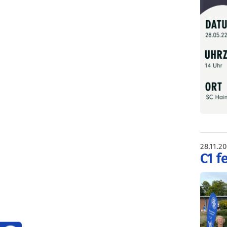
28.11.2
C1 f