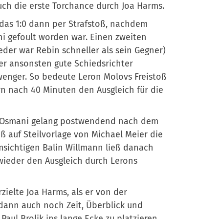
ch die erste Torchance durch Joa Harms.
 das 1:0 dann per Strafstoß, nachdem
i gefoult worden war. Einen zweiten
eder war Rebin schneller als sein Gegner)
er ansonsten gute Schiedsrichter
enger. So bedeute Leron Molovs Freistoß
n nach 40 Minuten den Ausgleich für die
 Osmani gelang postwendend nach dem
 auf Steilvorlage von Michael Meier die
sichtigen Balin Willmann ließ danach
ieder den Ausgleich durch Lerons
zielte Joa Harms, als er von der
 dann auch noch Zeit, Überblick und
aul Brolik ins lange Ecke zu platzieren.