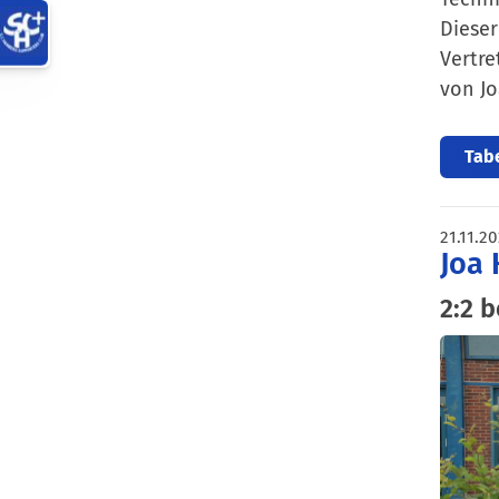
Dieser
Vertre
von Jo
Tabe
21.11.2
Joa 
2:2 