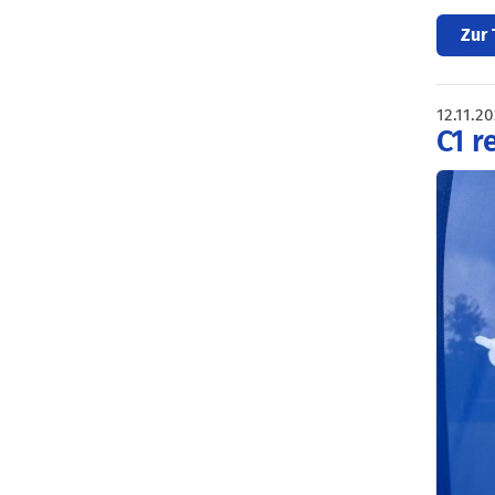
Zur 
12.11.2
C1 r