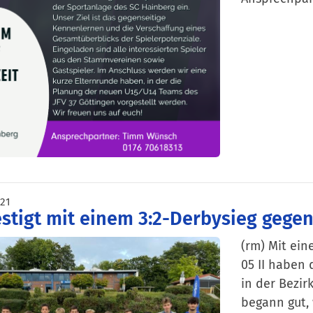
0176
021
estigt mit einem 3:2-Derbysieg gegen 
(rm) Mit ei
05 II haben 
in der Bezir
begann gut,