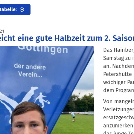
Tabelle:
021
eicht eine gute Halbzeit zum 2. Sais
Das Hainber
Samstag zu i
an. Nachdem
Petershütte 
wöchiger Pa
dem Progra
Von mangeln
Verletzunge
ersatzgesch
anzumerken.
das junge Te