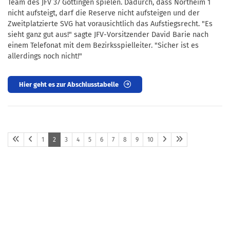
Team des JFV 37 Göttingen spielen. Dadurch, dass Northeim 1
nicht aufsteigt, darf die Reserve nicht aufsteigen und der
Zweitplatzierte SVG hat vorausichtlich das Aufstiegsrecht. "Es
sieht ganz gut aus!" sagte JFV-Vorsitzender David Barie nach
einem Telefonat mit dem Bezirksspielleiter. "Sicher ist es
allerdings noch nicht!"
Hier geht es zur Abschlusstabelle
1
2
3
4
5
6
7
8
9
10