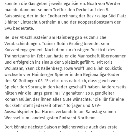
konnten die Gastgeber jeweils egalisieren. Noah von Werder
machte dann mit seinem Treffer den Deckel auf den 8.
Saisonsieg, der in der Endbarechnung der Bezirksliga Süd Platz
3 hinter Eintracht Northeim II und der Kooperationsteam der
SVG bedeutete.
Bei der Abschlussfeier am Hainberg gab es zahlriche
Verabschiedungen. Trainer Robin Gröling beendet sein
Kurzzeitengagement. Nach dem kurzfristigen Rücktritt des
Trainerteams im Februar, hatte er die Mannschaft übernommen
und erfolgreich ins Finale der Spielzeit geführt. Mit Joris
Wollmann, Yannick Kallenberg, Towa Wolff und Eliah Koukiotis
wechseln vier Hainberger Spieler in den Regionalliga-Kader
des SC Göttingen 05. "Es ehrt uns natürlich, dass gleich vier
Spieler den Sprung in den Kader geschafft haben. Andererseits
hätten wir die Jungs gern im JFV gehalten" so Jugendleiter
Roman Müller, der ihnen alles Gute wünschte. "Die Tür für eine
Rückkehr steht jederzeit offen!" Torjäger und NFV-
Auswahlspieler Joa Harms verkündete am Samstag seinen
Wechsel zum Landesligisten Eintracht Northeim.
Dort könnte nächste Saison möglicherweise auch das erste