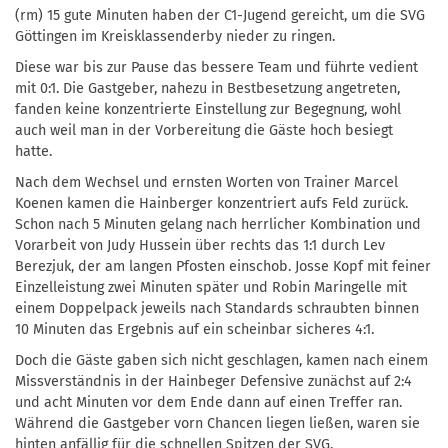
(rm) 15 gute Minuten haben der C1-Jugend gereicht, um die SVG
Göttingen im Kreisklassenderby nieder zu ringen.
Diese war bis zur Pause das bessere Team und führte vedient
mit 0:1. Die Gastgeber, nahezu in Bestbesetzung angetreten,
fanden keine konzentrierte Einstellung zur Begegnung, wohl
auch weil man in der Vorbereitung die Gäste hoch besiegt
hatte.
Nach dem Wechsel und ernsten Worten von Trainer Marcel
Koenen kamen die Hainberger konzentriert aufs Feld zurück.
Schon nach 5 Minuten gelang nach herrlicher Kombination und
Vorarbeit von Judy Hussein über rechts das 1:1 durch Lev
Berezjuk, der am langen Pfosten einschob. Josse Kopf mit feiner
Einzelleistung zwei Minuten später und Robin Maringelle mit
einem Doppelpack jeweils nach Standards schraubten binnen
10 Minuten das Ergebnis auf ein scheinbar sicheres 4:1.
Doch die Gäste gaben sich nicht geschlagen, kamen nach einem
Missverständnis in der Hainbeger Defensive zunächst auf 2:4
und acht Minuten vor dem Ende dann auf einen Treffer ran.
Während die Gastgeber vorn Chancen liegen ließen, waren sie
hinten anfällig für die schnellen Spitzen der SVG.