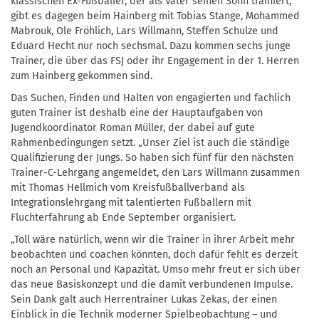
klassischen Ex-Fußballer, der als Vater seinen Sohn trainiert,
gibt es dagegen beim Hainberg mit Tobias Stange, Mohammed
Mabrouk, Ole Fröhlich, Lars Willmann, Steffen Schulze und
Eduard Hecht nur noch sechsmal. Dazu kommen sechs junge
Trainer, die über das FSJ oder ihr Engagement in der 1. Herren
zum Hainberg gekommen sind.
Das Suchen, Finden und Halten von engagierten und fachlich
guten Trainer ist deshalb eine der Hauptaufgaben von
Jugendkoordinator Roman Müller, der dabei auf gute
Rahmenbedingungen setzt. „Unser Ziel ist auch die ständige
Qualifizierung der Jungs. So haben sich fünf für den nächsten
Trainer-C-Lehrgang angemeldet, den Lars Willmann zusammen
mit Thomas Hellmich vom Kreisfußballverband als
Integrationslehrgang mit talentierten Fußballern mit
Fluchterfahrung ab Ende September organisiert.
„Toll wäre natürlich, wenn wir die Trainer in ihrer Arbeit mehr
beobachten und coachen könnten, doch dafür fehlt es derzeit
noch an Personal und Kapazität. Umso mehr freut er sich über
das neue Basiskonzept und die damit verbundenen Impulse.
Sein Dank galt auch Herrentrainer Lukas Zekas, der einen
Einblick in die Technik moderner Spielbeobachtung – und