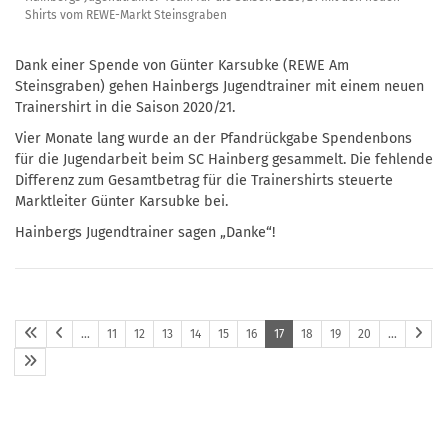
Shirts vom REWE-Markt Steinsgraben
Dank einer Spende von Günter Karsubke (REWE Am
Steinsgraben) gehen Hainbergs Jugendtrainer mit einem neuen
Trainershirt in die Saison 2020/21.
Vier Monate lang wurde an der Pfandrückgabe Spendenbons
für die Jugendarbeit beim SC Hainberg gesammelt. Die fehlende
Differenz zum Gesamtbetrag für die Trainershirts steuerte
Marktleiter Günter Karsubke bei.
Hainbergs Jugendtrainer sagen „Danke“!
…
11
12
13
14
15
16
17
18
19
20
…