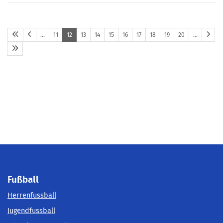
…
11
12
13
14
15
16
17
18
19
20
…
Fußball
Herrenfussball
Jugendfussball